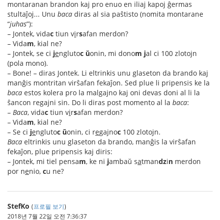
montaranan brandon kaj pro enuo en iliaj kapoj ĝermas
stultaĵoj... Unu
baca
diras al sia paŝtisto (nomita montarane
“
juhas
”):
– Jontek, vida
c
tiun v
i
r
s
afan merdon?
– Vida
m
, kial ne?
– Jontek, se ci
j
e
ngluto
c
ŭ
onin, mi dono
m
j
al ci 100 zlotojn
(pola mono).
– Bone! – diras Jontek. Li eltrinkis unu glaseton da brando kaj
manĝis montritan virŝafan fekaĵon. Sed plue li pripensis ke la
baca
estos kolera pro la malgajno kaj oni devas doni al li la
ŝancon regajni sin. Do li diras post momento al la
baca
:
–
Baca
, vida
c
tiun v
i
r
s
afan merdon?
– Vida
m
, kial ne?
– Se ci
j
e
ngluto
c
ŭ
onin, ci r
e
gajno
c
100 zlotojn.
Baca
eltrinkis unu glaseton da brando, manĝis la virŝafan
fekaĵon, plue pripensis kaj diris:
– Jontek, mi tiel pensa
m
, ke ni
j
ambaŭ s
a
tman
dz
i
n
merdon
por n
e
nio,
c
u ne?
StefKo
(
프로필 보기
)
2018년 7월 22일 오전 7:36:37