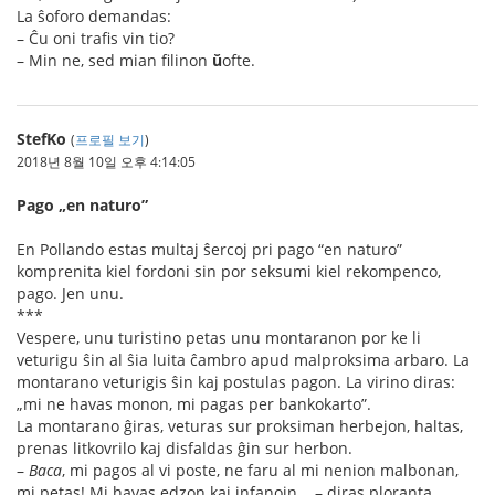
La ŝoforo demandas:
– Ĉu oni trafis vin tio?
– Min ne, sed mian filinon
ŭ
ofte.
StefKo
(
프로필 보기
)
2018년 8월 10일 오후 4:14:05
Pago „en naturo”
En Pollando estas multaj ŝercoj pri pago “en naturo”
komprenita kiel fordoni sin por seksumi kiel rekompenco,
pago. Jen unu.
***
Vespere, unu turistino petas unu montaranon por ke li
veturigu ŝin al ŝia luita ĉambro apud malproksima arbaro. La
montarano veturigis ŝin kaj postulas pagon. La virino diras:
„mi ne havas monon, mi pagas per bankokarto”.
La montarano ĝiras, veturas sur proksiman herbejon, haltas,
prenas litkovrilo kaj disfaldas ĝin sur herbon.
–
Baca
, mi pagos al vi poste, ne faru al mi nenion malbonan,
mi petas! Mi havas edzon kaj infanojn... – diras ploranta