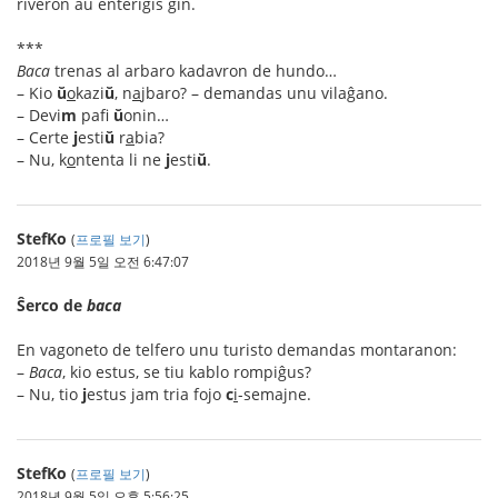
riveron aŭ enterigis ĝin.
***
Baca
trenas al arbaro kadavron de hundo…
– Kio
ŭ
o
kazi
ŭ
, n
a
jbaro? – demandas unu vilaĝano.
– Devi
m
pafi
ŭ
onin…
– Certe
j
esti
ŭ
r
a
bia?
– Nu, k
o
ntenta li ne
j
esti
ŭ
.
StefKo
(
프로필 보기
)
2018년 9월 5일 오전 6:47:07
Ŝerco de
baca
En vagoneto de telfero unu turisto demandas montaranon:
–
Baca
, kio estus, se tiu kablo rompiĝus?
– Nu, tio
j
estus jam tria fojo
c
i
-semajne.
StefKo
(
프로필 보기
)
2018년 9월 5일 오후 5:56:25