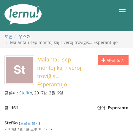
본
문
메
으
뉴
로
토론
우스개
Malantaŭ sep montoj kaj riveroj troviĝis… Esperantujo
Malantaŭ sep
댓글 쓰기
montoj kaj riveroj
troviĝis…
Esperantujo
글쓴이:
StefKo
, 2017년 2월 6일
글:
161
언어:
Esperanto
StefKo
(
프로필 보기
)
2018년 7월 1일 오후 10:32:37