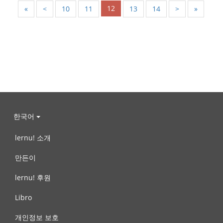
12
«
<
10
11
13
14
>
»
한국어
lernu! 소개
만든이
lernu! 후원
Libro
개인정보 보호