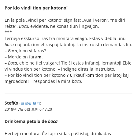
Por kio vindi tion per kotono!
En la pola „vindi per kotono” signifas: „vuali veron”, “ne diri
rekte”.
Baca
, evidente, ne konas tiun lingvaĵon.
***
Lerneja ekskurso iras tra montara vilaĝo. Estas videbla unu
baca
najlanta ion el raspaj tabuloj. La instruisto demandas lin:
–
Baca
, kion vi faras?
– M
e
rdejon fara
m
.
–
Baca
, eble ne tiel vulgare! Tie ĉi estas infanoj, lernantoj! Eble
vi vindus tion per kotono! – indigne diras la instruisto.
– Por kio vindi tion per k
o
tono!?
C
i
rkaŭfiko
m
tion per latoj kaj
m
e
rdado
m
! – respondas la mira
baca
.
StefKo
(
프로필 보기
)
2018년 7월 6일 오전 6:47:20
Drinkema petolo de
baca
Herbejo montara. Ĉe fajro sidas paŝtistoj, drinkadas