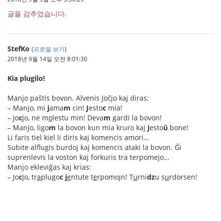
글을 감추었습니다.
StefKo
(
프로필 보기
)
2018년 9월 14일 오전 8:01:30
Kia plugilo!
Manjo paŝtis bovon. Alvenis Joĉjo kaj diras:
– Manjo, mi
j
ama
m
cin!
J
esto
c
mia!
– Jo
c
jo, ne m
o
lestu min! Deva
m
gardi la bovon!
– Manjo, ligo
m
la bovon kun mia kruro kaj
j
esto
ŭ
bone!
Li faris tiel kiel li diris kaj komencis amori…
Subite alflugis burdoj kaj komencis ataki la bovon. Ĝi
suprenlevis la voston kaj forkuris tra terpomejo…
Manjo ekleviĝas kaj krias:
– Jo
c
jo, tr
a
plugo
c
j
e
ntute t
e
rpomojn! T
u
rni
dz
u s
u
rdorsen!