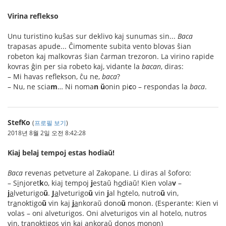
Virina reflekso
Unu turistino kuŝas sur deklivo kaj sunumas sin...
Baca
trapasas apude... Ĉimomente subita vento blovas ŝian
robeton kaj malkovras ŝian ĉarman trezoron. La virino rapide
kovras ĝin per sia robeto kaj, vidante la
bacan
, diras:
– Mi havas reflekson, ĉu ne,
baca
?
– Nu, ne scia
m
… Ni noma
n
ŭ
onin pi
c
o – respondas la
baca
.
StefKo
(
프로필 보기
)
2018년 8월 2일 오전 8:42:28
Kiaj belaj tempoj estas hodiaŭ!
Baca
revenas petveture al Zakopane. Li diras al ŝoforo:
– S
i
njoret
k
o, kiaj tempoj
j
estaŭ h
o
diaŭ! Kien vola
v
–
j
a
lveturigo
ŭ
.
J
a
lveturigo
ŭ
vin
j
al h
o
telo, nutro
ŭ
vin,
tr
a
noktigo
ŭ
vin kaj
j
a
nkoraŭ dono
ŭ
monon. (Esperante: Kien vi
volas – oni alveturigos. Oni alveturigos vin al hotelo, nutros
vin, tranoktigos vin kaj ankoraŭ donos monon)