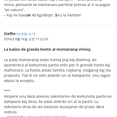
virino, pensante ke montarano perforte prenos al si la pagon
“en naturo”.
– Kaj mi hava
m
40 k
u
niklojn.
S
iru la herbon!
StefKo
(
프로필 보기
)
2018년 8월 16일 오전 11:22:20
La kaŭzo de granda honto al montaranaj virinoj.
La polaj montaranoj estas homoj piaj kaj diotimaj, do
aparteneco al komunista partio estis por ili granda honto kaj
malhonoro. La honto antaŭ familio, najbaroj, vilaĝanoj kaj ilia
preposto. Tial ili ne volis alskribi sin al Kompartio. Unu tagon
okazis la escepto…
***
Vespere unu
baca
alvenas sekretarion de komunista partio en
Zakopane kaj diras, ke volas alskribi sin al la partio. La
sekretario diras ke oni bezonas duonjaron de provo.
Baca
rediras: