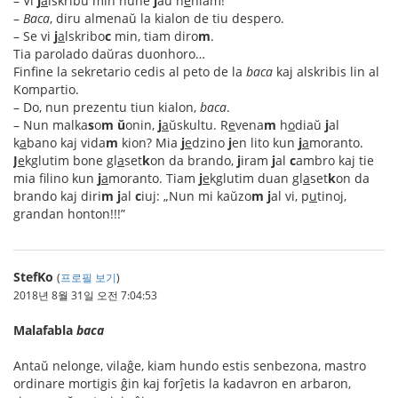
– Vi
j
a
lskribu min nune
j
aŭ n
e
niam!
–
Baca
, diru almenaŭ la kialon de tiu despero.
– Se vi
j
a
lskribo
c
min, tiam diro
m
.
Tia parolado daŭras duonhoro…
Finfine la sekretario cedis al peto de la
baca
kaj alskribis lin al
Kompartio.
– Do, nun prezentu tiun kialon,
baca
.
– Nun malka
s
o
m
ŭ
onin,
j
a
ŭskultu. R
e
vena
m
h
o
diaŭ
j
al
k
a
bano kaj vida
m
kion? Mia
j
e
dzino
j
en lito kun
j
a
moranto.
J
e
kglutim bone gl
a
set
k
on da brando,
j
iram
j
al
c
ambro kaj tie
mia f
lino kun
j
a
moranto. Tiam
j
e
kglutim duan gl
a
set
k
on da
brando kaj diri
m
j
al
c
iuj: „Nun mi kaŭzo
m
j
al vi, p
u
tinoj,
grandan honton!!!”
StefKo
(
프로필 보기
)
2018년 8월 31일 오전 7:04:53
Malafabla
baca
Antaŭ nelonge, vilaĝe, kiam hundo estis senbezona, mastro
ordinare mortigis ĝin kaj forĵetis la kadavron en arbaron,