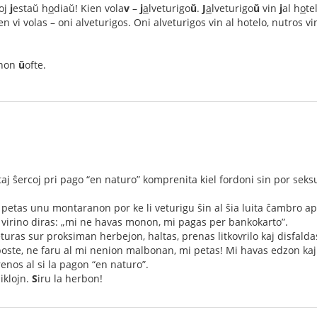
poj
j
estaŭ h
o
diaŭ! Kien vola
v
–
j
a
lveturigo
ŭ
.
J
a
lveturigo
ŭ
vin
j
al h
o
te
n vi volas – oni alveturigos. Oni alveturigos vin al hotelo, nutros 
inon
ŭ
ofte.
aj ŝercoj pri pago “en naturo” komprenita kiel fordoni sin por sek
 petas unu montaranon por ke li veturigu ŝin al ŝia luita ĉambro 
 virino diras: „mi ne havas monon, mi pagas per bankokarto”.
turas sur proksiman herbejon, haltas, prenas litkovrilo kaj disfalda
 poste, ne faru al mi nenion malbonan, mi petas! Mi havas edzon kaj 
nos al si la pagon “en naturo”.
iklojn.
S
iru la herbon!