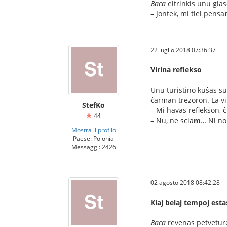
Baca
eltrinkis unu glas
– Jontek, mi tiel pensa
22 luglio 2018 07:36:37
Virina reflekso
Unu turistino kuŝas su
ĉarman trezoron. La vi
StefKo
– Mi havas reflekson, 
44
– Nu, ne scia
m
… Ni n
Mostra il profilo
Paese: Polonia
Messaggi: 2426
02 agosto 2018 08:42:28
Kiaj belaj tempoj esta
Baca
revenas petveture 