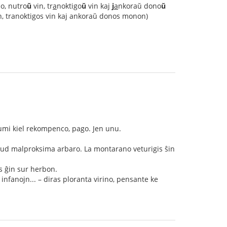
lo, nutro
ŭ
vin, tr
a
noktigo
ŭ
vin kaj
j
a
nkoraŭ dono
ŭ
vin, tranoktigos vin kaj ankoraŭ donos monon)
sumi kiel rekompenco, pago. Jen unu.
apud malproksima arbaro. La montarano veturigis ŝin
s ĝin sur herbon.
infanojn... – diras ploranta virino, pensante ke