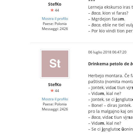
***
StefKo
Lerneja ekskurso iras 
44
–
Baca
, kion vi faras?
Mostra il profilo
– M
e
rdejon fara
m
.
Paese: Polonia
–
Baca
, eble ne tiel vu
Messaggi: 2426
– Por kio vindi tion per
06 luglio 2018 06:47:20
Drinkema petolo de
b
Herbejo montara. Ĉe fa
paŝtisto (nomita mont
StefKo
– Jontek, vida
c
tiun v
i
r
44
– Vida
m
, kial ne?
Mostra il profilo
– Jontek, se ci
j
e
ngluto
Paese: Polonia
– Bone! – diras Jontek
Messaggi: 2426
pro la malgajno kaj oni
–
Baca
, vida
c
tiun v
i
r
s
a
– Vida
m
, kial ne?
– Se ci
j
e
ngluto
c
ŭ
onin,