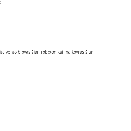
:
a vento blovas ŝian robeton kaj malkovras ŝian