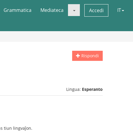
Grammatica
Mediateca
IT
Accedi
Rispondi
Lingua:
Esperanto
s tiun lingvaĵon.