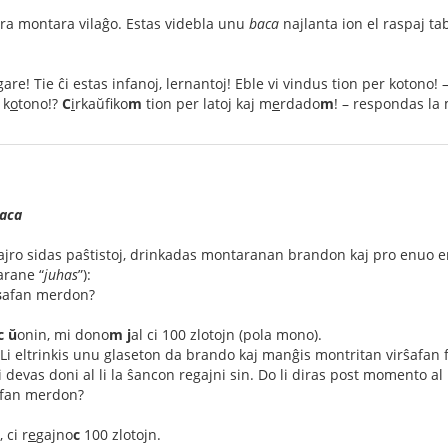
tra montara vilaĝo. Estas videbla unu
baca
najlanta ion el raspaj ta
lgare! Tie ĉi estas infanoj, lernantoj! Eble vi vindus tion per kotono! 
 k
o
tono!?
C
i
rkaŭfiko
m
tion per latoj kaj m
e
rdado
m
! – respondas la
aca
jro sidas paŝtistoj, drinkadas montaranan brandon kaj pro enuo en 
arane “
juhas
”):
s
afan merdon?
c
ŭ
onin, mi dono
m
j
al ci 100 zlotojn (pola mono).
. Li eltrinkis unu glaseton da brando kaj manĝis montritan virŝafan f
 devas doni al li la ŝancon regajni sin. Do li diras post momento al
fan merdon?
 ci r
e
gajno
c
100 zlotojn.