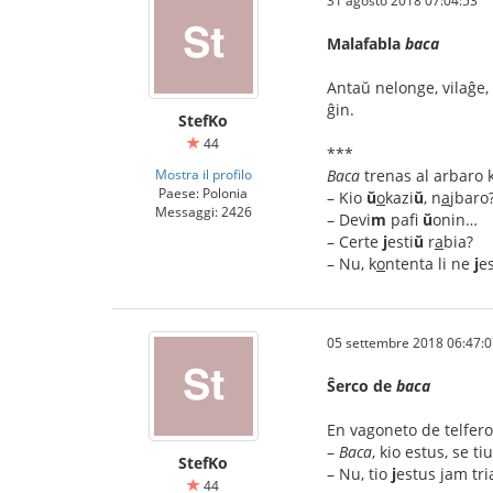
31 agosto 2018 07:04:53
Malafabla
baca
Antaŭ nelonge, vilaĝe,
ĝin.
StefKo
44
***
Mostra il profilo
Baca
trenas al arbaro
Paese: Polonia
– Kio
ŭ
o
kazi
ŭ
, n
a
jbaro
Messaggi: 2426
– Devi
m
pafi
ŭ
onin…
– Certe
j
esti
ŭ
r
a
bia?
– Nu, k
o
ntenta li ne
j
es
05 settembre 2018 06:47:0
Ŝerco de
baca
En vagoneto de telfe
–
Baca
, kio estus, se t
StefKo
– Nu, tio
j
estus jam tri
44