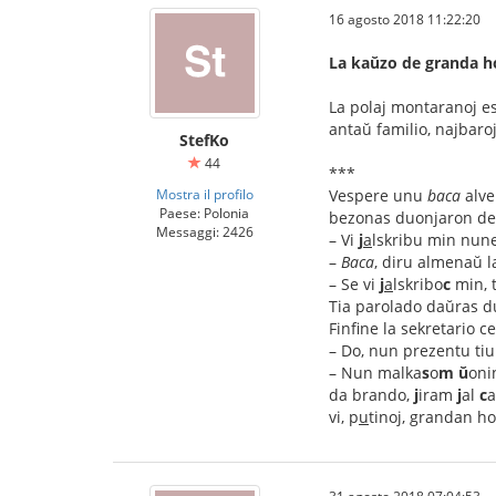
16 agosto 2018 11:22:20
La kaŭzo de granda ho
La polaj montaranoj es
antaŭ familio, najbaroj
StefKo
44
***
Mostra il profilo
Vespere unu
baca
alve
Paese: Polonia
bezonas duonjaron de
Messaggi: 2426
– Vi
j
a
lskribu min nun
–
Baca
, diru almenaŭ l
– Se vi
j
a
lskribo
c
min, 
Tia parolado daŭras 
Finfine la sekretario c
– Do, nun prezentu tiu
– Nun malka
s
o
m
ŭ
oni
da brando,
j
iram
j
al
c
a
vi, p
u
tinoj, grandan ho