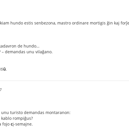
 kiam hundo estis senbezona, mastro ordinare mortigis ĝin kaj forĵe
 kadavron de hundo…
? – demandas unu vilaĝano.
ti
ŭ
.
7
ro unu turisto demandas montaranon:
iu kablo rompiĝus?
a fojo
c
i
-semajne.