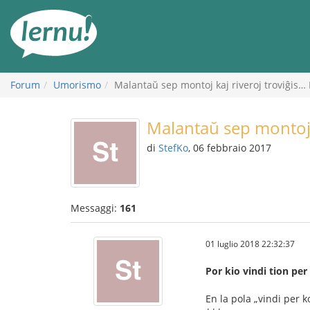
Vai
all’indice
Forum
Umorismo
Malantaŭ sep montoj kaj riveroj troviĝis…
Malantaŭ sep montoj 
di
StefKo
, 06 febbraio 2017
Messaggi:
161
01 luglio 2018 22:32:37
Por kio vindi tion pe
En la pola „vindi per ko