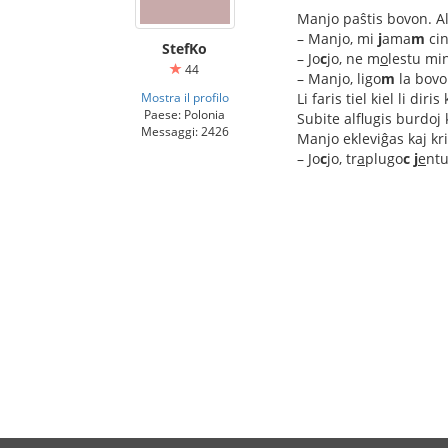
Manjo paŝtis bovon. Alv
– Manjo, mi
j
ama
m
ci
StefKo
– Jo
c
jo, ne m
o
lestu mi
44
– Manjo, ligo
m
la bovo
Mostra il profilo
Li faris tiel kiel li di
Paese: Polonia
Subite alflugis burdoj
Messaggi: 2426
Manjo ekleviĝas kaj kri
– Jo
c
jo, tr
a
plugo
c
j
e
ntu