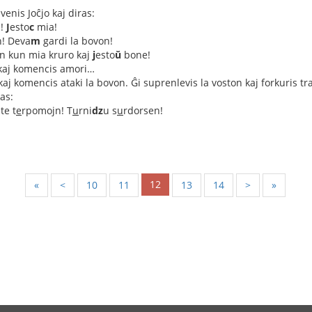
enis Joĉjo kaj diras:
n!
J
esto
c
mia!
n! Deva
m
gardi la bovon!
n kun mia kruro kaj
j
esto
ŭ
bone!
ris kaj komencis amori…
 kaj komencis ataki la bovon. Ĝi suprenlevis la voston kaj forkuris 
as:
te t
e
rpomojn! T
u
rni
dz
u s
u
rdorsen!
12
«
<
10
11
13
14
>
»