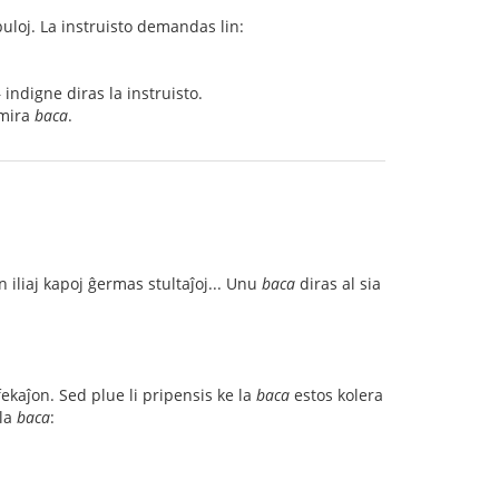
buloj. La instruisto demandas lin:
– indigne diras la instruisto.
 mira
baca
.
iliaj kapoj ĝermas stultaĵoj... Unu
baca
diras al sia
ekaĵon. Sed plue li pripensis ke la
baca
estos kolera
 la
baca
: