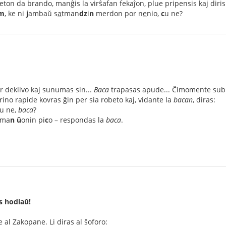
eton da brando, manĝis la virŝafan fekaĵon, plue pripensis kaj diris
m
, ke ni
j
ambaŭ s
a
tman
dz
i
n
merdon por n
e
nio,
c
u ne?
r deklivo kaj sunumas sin...
Baca
trapasas apude... Ĉimomente subit
rino rapide kovras ĝin per sia robeto kaj, vidante la
bacan
, diras:
ĉu ne,
baca
?
oma
n
ŭ
onin pi
c
o – respondas la
baca
.
s hodiaŭ!
al Zakopane. Li diras al ŝoforo: