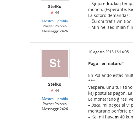
– S
i
njoret
k
o, kiaj tem
StefKo
monon. (Esperante: Kie
44
La ŝoforo demandas:
Mostra il profilo
– Ĉu oni trafis vin tio?
Paese: Polonia
– Min ne, sed mian fil
Messaggi: 2426
10 agosto 2018 16:14:05
Pago „en naturo”
En Pollando estas mult
***
StefKo
Vespere, unu turistino
44
kaj postulas pagon. La
Mostra il profilo
La montarano ĝiras, ve
Paese: Polonia
–
Baca
, mi pagos al vi
Messaggi: 2426
montarano perforte pre
– Kaj mi hava
m
40 k
u
n