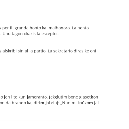
s por ili granda honto kaj malhonoro. La honto
tio. Unu tagon okazis la escepto…
lskribi sin al la partio. La sekretario diras ke oni
no
j
en lito kun
j
a
moranto.
J
e
kglutim bone gl
a
set
k
on
on da brando kaj diri
m
j
al
c
iuj: „Nun mi kaŭzo
m
j
al