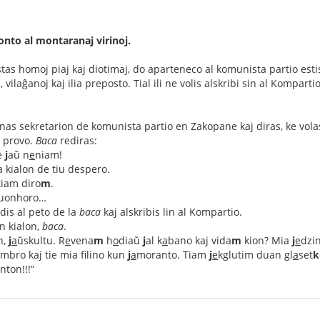
nto al montaranaj virinoj.
tas homoj piaj kaj diotimaj, do aparteneco al komunista partio esti
, vilaĝanoj kaj ilia preposto. Tial ili ne volis alskribi sin al Kompar
nas sekretarion de komunista partio en Zakopane kaj diras, ke volas a
 provo.
Baca
rediras:
e
j
aŭ n
e
niam!
a kialon de tiu despero.
tiam diro
m
.
duonhoro…
edis al peto de la
baca
kaj alskribis lin al Kompartio.
n kialon,
baca
.
n,
j
a
ŭskultu. R
e
vena
m
h
o
diaŭ
j
al k
a
bano kaj vida
m
kion? Mia
j
e
dzi
mbro kaj tie mia f
lino kun
j
a
moranto. Tiam
j
e
kglutim duan gl
a
set
k
nton!!!”