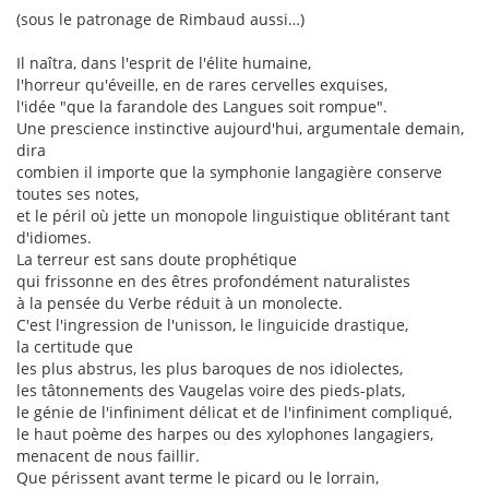
(sous le patronage de Rimbaud aussi…)
Il naîtra, dans l'esprit de l'élite humaine,
l'horreur qu'éveille, en de rares cervelles exquises,
l'idée "que la farandole des Langues soit rompue".
Une prescience instinctive aujourd'hui, argumentale demain,
dira
combien il importe que la symphonie langagière conserve
toutes ses notes,
et le péril où jette un monopole linguistique oblitérant tant
d'idiomes.
La terreur est sans doute prophétique
qui frissonne en des êtres profondément naturalistes
à la pensée du Verbe réduit à un monolecte.
C'est l'ingression de l'unisson, le linguicide drastique,
la certitude que
les plus abstrus, les plus baroques de nos idiolectes,
les tâtonnements des Vaugelas voire des pieds-plats,
le génie de l'infiniment délicat et de l'infiniment compliqué,
le haut poème des harpes ou des xylophones langagiers,
menacent de nous faillir.
Que périssent avant terme le picard ou le lorrain,