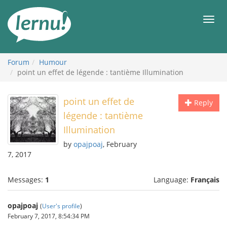
Skip
to
Men
the
content
Forum
Humour
point un effet de légende : tantième Illumination
point un effet de
Reply
légende : tantième
Illumination
by
opajpoaj
, February
7, 2017
Messages:
1
Language:
Français
opajpoaj
(
User's profile
)
February 7, 2017, 8:54:34 PM