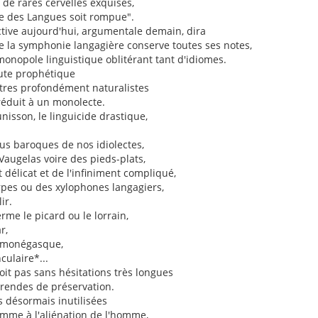
n de rares cervelles exquises,
le des Langues soit rompue".
ctive aujourd'hui, argumentale demain, dira
e la symphonie langagière conserve toutes ses notes,
 monopole linguistique oblitérant tant d'idiomes.
oute prophétique
êtres profondément naturalistes
réduit à un monolecte.
'unisson, le linguicide drastique,
lus baroques de nos idiolectes,
augelas voire des pieds-plats,
t délicat et de l'infiniment compliqué,
pes ou des xylophones langagiers,
ir.
rme le picard ou le lorrain,
r,
 monégasque,
culaire*...
soit pas sans hésitations très longues
érendes de préservation.
s désormais inutilisées
mme à l'aliénation de l'homme,