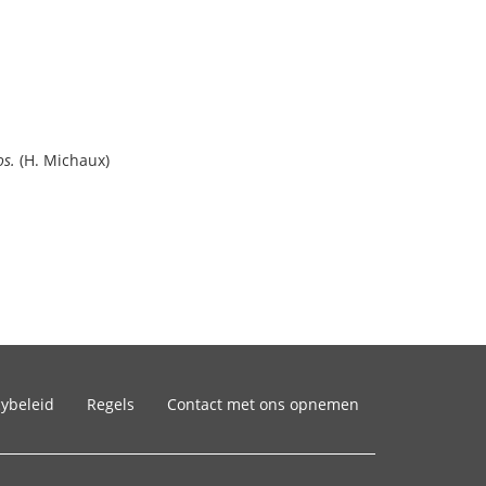
os.
(H. Michaux)
cybeleid
Regels
Contact met ons opnemen