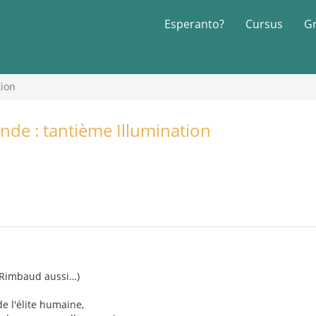
Esperanto?
Cursus
G
tion
ende : tantième Illumination
 Rimbaud aussi…)
 de l'élite humaine,