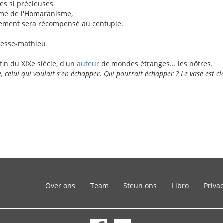
es si précieuses
ême de l'Homaranisme,
sement sera récompensé au centuple.
 fesse-mathieu
fin du XIXe siècle, d'un
auteur
de mondes étranges... les nôtres.
e, celui qui voulait s'en échapper. Qui pourrait échapper ? Le vase est cl
Over ons
Team
Steun ons
Libro
Priva