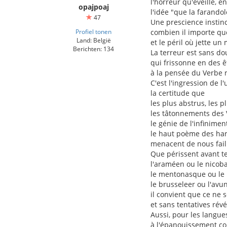
l'horreur qu'éveille, e
opajpoaj
l'idée "que la farando
47
Une prescience instin
Profiel tonen
combien il importe qu
Land: België
et le péril où jette un
Berichten: 134
La terreur est sans d
qui frissonne en des 
à la pensée du Verbe 
C'est l'ingression de l
la certitude que
les plus abstrus, les p
les tâtonnements des V
le génie de l'infinimen
le haut poème des har
menacent de nous faill
Que périssent avant te
l'araméen ou le nicoba
le mentonasque ou le
le brusseleer ou l'avun
il convient que ce ne 
et sans tentatives rév
Aussi, pour les langue
à l'épanouissement co