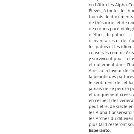
on bâtira les Alpha-Co
Élevés, à toutes les hu
fournis de documents h
de thésaurus et de no
de corpus parémiolog
d'éthos, de pathos,
d'inventaires et de ré
les patois et les idiom
conservés comme Arts 
y survivront pour la fa
et nullement dans l'ho
Ainsi, à la faveur de l
la beauté des parlures
le sentiment de l'effl
jamais ne se perdra p
et uniquement créés, d
en respect des vénérab
peut-être, de siècle en 
les Alpha-Conservatoir
les Arches du diluvien
plus tard resteront so
Esperanto
,