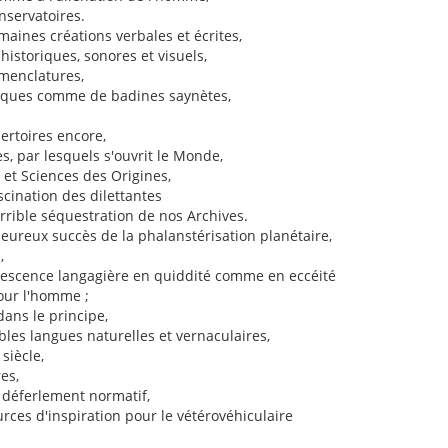
nservatoires.
maines créations verbales et écrites,
istoriques, sonores et visuels,
menclatures,
iques comme de badines saynètes,
pertoires encore,
es, par lesquels s'ouvrit le Monde,
et Sciences des Origines,
scination des dilettantes
rrible séquestration de nos Archives.
'heureux succès de la phalanstérisation planétaire,
,
orescence langagière en quiddité comme en eccéité
our l'homme ;
ans le principe,
les langues naturelles et vernaculaires,
siècle,
es,
 déferlement normatif,
urces d'inspiration pour le vétérovéhiculaire