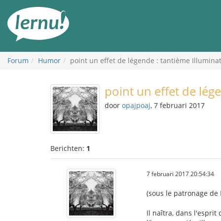
Naar
de
inhoud
Forum
Humor
point un effet de légende : tantième Illumina
point un effet de lég
door
opajpoaj
, 7 februari 2017
Berichten:
1
7 februari 2017 20:54:34
(sous le patronage de
Il naîtra, dans l'esprit