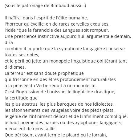
(sous le patronage de Rimbaud aussi…)
Il naîtra, dans l'esprit de l'élite humaine,
l'horreur qu'éveille, en de rares cervelles exquises,
l'idée "que la farandole des Langues soit rompue".
Une prescience instinctive aujourd'hui, argumentale demain,
dira
combien il importe que la symphonie langagière conserve
toutes ses notes,
et le péril où jette un monopole linguistique oblitérant tant
d'idiomes.
La terreur est sans doute prophétique
qui frissonne en des êtres profondément naturalistes
à la pensée du Verbe réduit à un monolecte.
C'est l'ingression de l'unisson, le linguicide drastique,
la certitude que
les plus abstrus, les plus baroques de nos idiolectes,
les tâtonnements des Vaugelas voire des pieds-plats,
le génie de l'infiniment délicat et de l'infiniment compliqué,
le haut poème des harpes ou des xylophones langagiers,
menacent de nous faillir.
Que périssent avant terme le picard ou le lorrain,