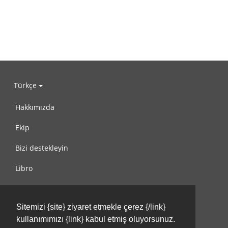
Türkçe
Hakkımızda
Ekip
Bizi destekleyin
Libro
Gizlilik Politikası
Sitemizi {site} ziyaret etmekle çerez {/link}
Kullanım Koşulları
kullanımımızı {link} kabul etmiş oluyorsunuz.