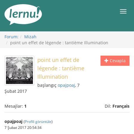
İçerik
Görüntüleme
Men
Forum:
Mizah
point un effet de légende : tantième Illumination
point un effet de
Cevapla
légende : tantième
Illumination
başlangıç
opajpoaj
, 7
Şubat 2017
Mesajlar:
1
Dil:
Français
opajpoaj
(
Profili görüntüle
)
7 Şubat 2017 20:54:34