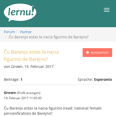
Zum
Inhalt
Men
Forum
Humor
Ĉu Barenjo estas la nacia figurino de Barejno?
Ĉu Barenjo estas la nacia
Antworten
figurino de Barejno?
von Grown, 19. Februar 2017
Beiträge:
1
Sprache:
Esperanto
Grown
(Profil anzeigen)
19. Februar 2017 11:05:45
Ĉu Barenjo estas la nacia figurino (read: national female
personification) de Barejno?