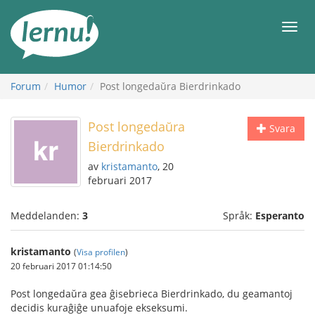
Till
sidans
Meny
innehåll
Forum
Humor
Post longedaŭra Bierdrinkado
Post longedaŭra
Svara
Bierdrinkado
av
kristamanto
, 20
februari 2017
Meddelanden:
3
Språk:
Esperanto
kristamanto
(
Visa profilen
)
20 februari 2017 01:14:50
Post longedaŭra gea ĝisebrieca Bierdrinkado, du geamantoj
decidis kuraĝiĝe unuafoje ekseksumi.