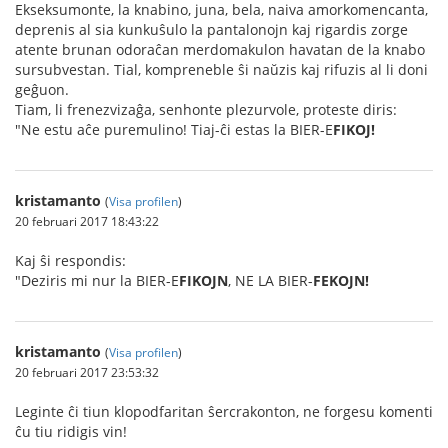
Ekseksumonte, la knabino, juna, bela, naiva amorkomencanta,
deprenis al sia kunkuŝulo la pantalonojn kaj rigardis zorge
atente brunan odoraĉan merdomakulon havatan de la knabo
sursubvestan. Tial, kompreneble ŝi naŭzis kaj rifuzis al li doni
geĝuon.
Tiam, li frenezvizaĝa, senhonte plezurvole, proteste diris:
"Ne estu aĉe puremulino! Tiaj-ĉi estas la BIER-E
FIKOJ!
kristamanto
(
Visa profilen
)
20 februari 2017 18:43:22
Kaj ŝi respondis:
"Deziris mi nur la BIER-E
FIKOJN
, NE LA BIER-
FEKOJN!
kristamanto
(
Visa profilen
)
20 februari 2017 23:53:32
Leginte ĉi tiun klopodfaritan ŝercrakonton, ne forgesu komenti
ĉu tiu ridigis vin!