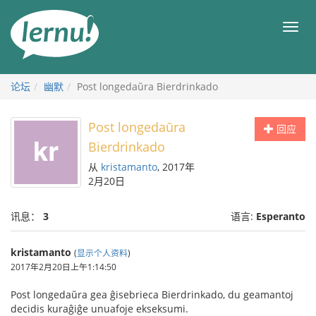
去
目
目
錄
录
頁
论坛
幽默
Post longedaŭra Bierdrinkado
Post longedaŭra
回应
Bierdrinkado
从
kristamanto
, 2017年
2月20日
讯息：
3
语言:
Esperanto
kristamanto
(
显示个人资料
)
2017年2月20日上午1:14:50
Post longedaŭra gea ĝisebrieca Bierdrinkado, du geamantoj
decidis kuraĝiĝe unuafoje ekseksumi.