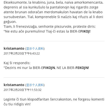
Ekseksumonte, la knabino, juna, bela, naiva amorkomencanta,
deprenis al sia kunkuŝulo la pantalonojn kaj rigardis zorge
atente brunan odoraĉan merdomakulon havatan de la knabo
sursubvestan. Tial, kompreneble ŝi naŭzis kaj rifuzis al li doni
geĝuon.
Tiam, li frenezvizaĝa, senhonte plezurvole, proteste diris:
"Ne estu aĉe puremulino! Tiaj-ĉi estas la BIER-E
FIKOJ!
kristamanto
(
显示个人资料
)
2017年2月20日下午6:43:22
Kaj ŝi respondis:
"Deziris mi nur la BIER-E
FIKOJN
, NE LA BIER-
FEKOJN!
kristamanto
(
显示个人资料
)
2017年2月20日下午11:53:32
Leginte ĉi tiun klopodfaritan ŝercrakonton, ne forgesu komenti
ĉu tiu ridigis vin!