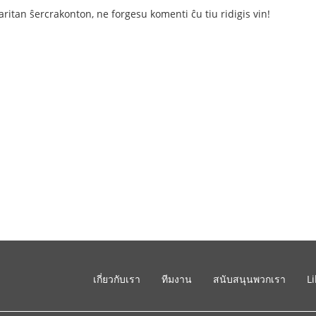
aritan ŝercrakonton, ne forgesu komenti ĉu tiu ridigis vin!
เกี่ยวกับเรา
ทีมงาน
สนับสนุนพวกเรา
L