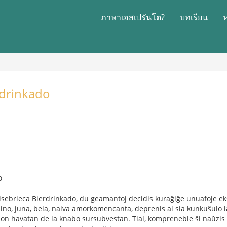
ภาษาเอสเปรันโต?
บทเรียน
rdrinkado
0
isebrieca Bierdrinkado, du geamantoj decidis kuraĝiĝe unuafoje e
no, juna, bela, naiva amorkomencanta, deprenis al sia kunkuŝulo l
 havatan de la knabo sursubvestan. Tial, kompreneble ŝi naŭzis kaj