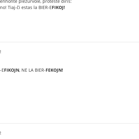
senhonte plezurvole, proteste diris:
o! Tiaj-ĉi estas la BIER-E
FIKOJ!
2
-E
FIKOJN
, NE LA BIER-
FEKOJN!
2