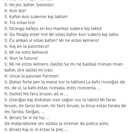
S: Ho jes, kafon, bonvolu!
K: Kun kio?
S: Kafon kun sukeron kaj lakton!
K: Tio estas tro!
S: Stranga kafejo, en kiu mankas sukero kaj lakto!
K: Du finaĵoj ester tro! Mi volas kafon kun sukero kaj lakto.
S: Ĉu ankaŭ vi volas kafon? Mi ne estas kelnero!
K: Kaj en la pasinteco?
S: Mi ne estis kelnero!
K: Nun la futuro!
S: Mi ne estos kelnero. (laŭte) Se mi ne baldaŭ ricevas mian
kafon, (tre laŭte) mi iras!
K: Unue la pasivan formon!
S: (batas forte per la mano sur la tablon) La kafo riceviĝas de
mi, de vi, la kafo estas ricevata, estis ricevonta, ...
K: (laŭte) Ne faru bruon, aŭ vi ...
S: (stariĝas kaj disbatas sian seĝon sur la tablo) Mi faras
bruon, mi faros bruon, mi faris bruon, la bruo estas farata de
mi, farota, fariĝas, ...
K: (krias) Se vi ne tuj ...
De malproksime oni aŭdas la sirenon de polica aŭto.
S: (krias) Kaj vi, vi estas la plej ...