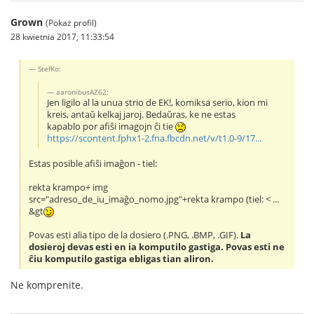
Grown
(Pokaż profil)
28 kwietnia 2017, 11:33:54
StefKo:
aaronibusAZ62:
Jen ligilo al la unua strio de EK!, komiksa serio, kion mi
kreis, antaŭ kelkaj jaroj. Bedaŭras, ke ne estas
kapablo por afiŝi imagojn ĉi tie
https://scontent.fphx1-2.fna.fbcdn.net/v/t1.0-9/17...
Estas posible afiŝi imaĝon - tiel:
rekta krampo+ img
src="adreso_de_iu_imaĝo_nomo.jpg"+rekta krampo (tiel: < ...
&gt
Povas esti alia tipo de la dosiero (.PNG, .BMP, .GIF).
La
dosieroj devas esti en ia komputilo gastiga. Povas esti ne
ĉiu komputilo gastiga ebligas tian aliron.
Ne komprenite.