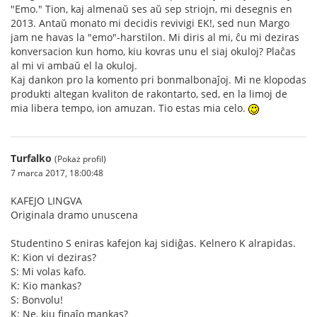
"Emo." Tion, kaj almenaŭ ses aŭ sep striojn, mi desegnis en
2013. Antaŭ monato mi decidis revivigi EK!, sed nun Margo
jam ne havas la "emo"-harstilon. Mi diris al mi, ĉu mi deziras
konversacion kun homo, kiu kovras unu el siaj okuloj? Plaĉas
al mi vi ambaŭ el la okuloj.
Kaj dankon pro la komento pri bonmalbonaĵoj. Mi ne klopodas
produkti altegan kvaliton de rakontarto, sed, en la limoj de
mia libera tempo, ion amuzan. Tio estas mia celo.
Turfalko
(Pokaż profil)
7 marca 2017, 18:00:48
KAFEJO LINGVA
Originala dramo unuscena
Studentino S eniras kafejon kaj sidiĝas. Kelnero K alrapidas.
K: Kion vi deziras?
S: Mi volas kafo.
K: Kio mankas?
S: Bonvolu!
K: Ne, kiu finaĵo mankas?