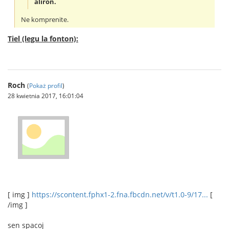
aliron.
Ne komprenite.
Tiel (legu la fonton):
Roch
(
Pokaż profil
)
28 kwietnia 2017, 16:01:04
[ img ]
https://scontent.fphx1-2.fna.fbcdn.net/v/t1.0-9/17...
[
/img ]
sen spacoj