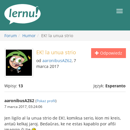
Więcej
Men
Forum
Humor
EK! la unua strio
EK! la unua strio
Odpowiedz
od
aaronibusAZ62
, 7
marca 2017
Wpisy:
13
Język:
Esperanto
aaronibusAZ62
(
Pokaż profil
)
7 marca 2017, 03:24:06
Jen ligilo al la unua strio de EK!, komiksa serio, kion mi kreis,
antaŭ kelkaj jaroj. Bedaŭras, ke ne estas kapablo por afiŝi
imagojn ĉi tie