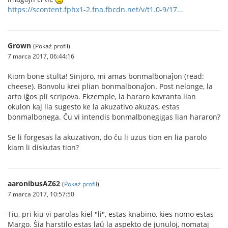
https://scontent.fphx1-2.fna.fbcdn.net/v/t1.0-9/17...
Grown
(Pokaż profil)
7 marca 2017, 06:44:16
Kiom bone stulta! Sinjoro, mi amas bonmalbonaĵon (read:
cheese). Bonvolu krei plian bonmalbonaĵon. Post nelonge, la
arto iĝos pli scripova. Ekzemple, la hararo kovranta lian
okulon kaj lia sugesto ke la akuzativo akuzas, estas
bonmalbonega. Ĉu vi intendis bonmalbonegigas lian hararon?
Se li forgesas la akuzativon, do ĉu li uzus tion en lia parolo
kiam li diskutas tion?
aaronibusAZ62
(
Pokaż profil
)
7 marca 2017, 10:57:50
Tiu, pri kiu vi parolas kiel "li", estas knabino, kies nomo estas
Margo. Ŝia harstilo estas laŭ la aspekto de junuloj, nomataj