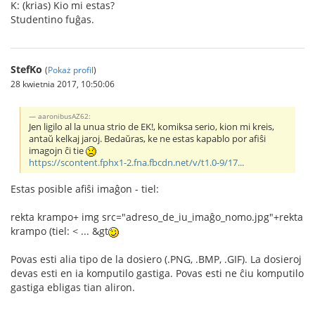
K: (krias) Kio mi estas?
Studentino fuĝas.
StefKo
(
Pokaż profil
)
28 kwietnia 2017, 10:50:06
aaronibusAZ62:
Jen ligilo al la unua strio de EK!, komiksa serio, kion mi kreis,
antaŭ kelkaj jaroj. Bedaŭras, ke ne estas kapablo por afiŝi
imagojn ĉi tie
https://scontent.fphx1-2.fna.fbcdn.net/v/t1.0-9/17...
Estas posible afiŝi imaĝon - tiel:
rekta krampo+ img src="adreso_de_iu_imaĝo_nomo.jpg"+rekta
krampo (tiel: < ... &gt
Povas esti alia tipo de la dosiero (.PNG, .BMP, .GIF). La dosieroj
devas esti en ia komputilo gastiga. Povas esti ne ĉiu komputilo
gastiga ebligas tian aliron.