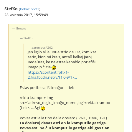
StefKo
(
Pokaż profil
)
28 kwietnia 2017, 15:59:49
Grown:
StefKo:
aaronibusAZ62:
Jen ligilo al la unua strio de EK!, komiksa
serio, kion mi kreis, antaŭ kelkaj jaroj.
Bedaŭras, ke ne estas kapablo por afiŝi
imagojn ĉi tie
https://scontent.fphx1-
2.fna.fbcdn.net/v/t1.0-9/17...
Estas posible afiŝi imaĝon - tiel:
rekta krampo+ img
src="adreso_de_iu_imaĝo_nomo.jpg"+rekta krampo
(tiel: < ... &gt
Povas esti alia tipo de la dosiero (.PNG, .BMP, .GIF).
La dosieroj devas esti en ia komputilo gastiga.
Povas esti ne ĉiu komputilo gastiga ebligas tian