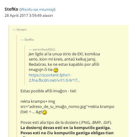
StefKo
(
Wasifu wa mtumiaji
)
28 Aprili 2017 3:59:49 alasiri
Grown:
StefKo:
aaronibusAZ62:
Jen ligilo al la unua strio de EK!, komiksa
serio, kion mi kreis, antaŭ kelkaj jaroj.
Bedaŭras, ke ne estas kapablo por afiŝi
imagojn ĉi tie
https://scontent.fphx1-
2.fna.fbcdn.net/v/t1.0-9/17...
Estas posible afiŝi imaĝon - tiel:
rekta krampo+ img
src="adreso_de_iu_imaĝo_nomo.jpg"+rekta krampo
(tiel: < ... &gt
Povas esti alia tipo de la dosiero (.PNG, .BMP, .GIF).
La dosieroj devas esti en ia komputilo gastiga.
Povas esti ne ĉiu komputilo gastiga ebligas tian