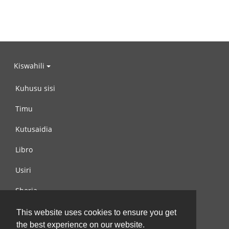
Kiswahili
Kuhusu sisi
Timu
Kutusaidia
Libro
Usiri
Sheria
Wasiliana na si
This website uses cookies to ensure you get
the best experience on our website.