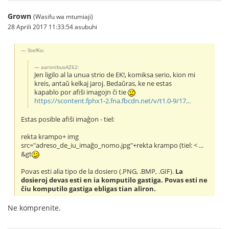
Grown
(Wasifu wa mtumiaji)
28 Aprili 2017 11:33:54 asubuhi
StefKo:
aaronibusAZ62:
Jen ligilo al la unua strio de EK!, komiksa serio, kion mi
kreis, antaŭ kelkaj jaroj. Bedaŭras, ke ne estas
kapablo por afiŝi imagojn ĉi tie
https://scontent.fphx1-2.fna.fbcdn.net/v/t1.0-9/17...
Estas posible afiŝi imaĝon - tiel:
rekta krampo+ img
src="adreso_de_iu_imaĝo_nomo.jpg"+rekta krampo (tiel: < ...
&gt
Povas esti alia tipo de la dosiero (.PNG, .BMP, .GIF).
La
dosieroj devas esti en ia komputilo gastiga. Povas esti ne
ĉiu komputilo gastiga ebligas tian aliron.
Ne komprenite.