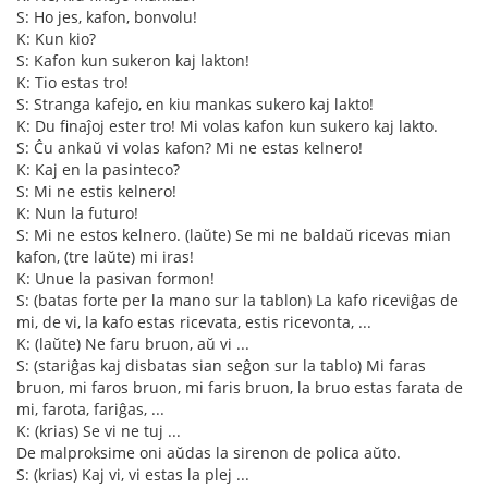
S: Ho jes, kafon, bonvolu!
K: Kun kio?
S: Kafon kun sukeron kaj lakton!
K: Tio estas tro!
S: Stranga kafejo, en kiu mankas sukero kaj lakto!
K: Du finaĵoj ester tro! Mi volas kafon kun sukero kaj lakto.
S: Ĉu ankaŭ vi volas kafon? Mi ne estas kelnero!
K: Kaj en la pasinteco?
S: Mi ne estis kelnero!
K: Nun la futuro!
S: Mi ne estos kelnero. (laŭte) Se mi ne baldaŭ ricevas mian
kafon, (tre laŭte) mi iras!
K: Unue la pasivan formon!
S: (batas forte per la mano sur la tablon) La kafo riceviĝas de
mi, de vi, la kafo estas ricevata, estis ricevonta, ...
K: (laŭte) Ne faru bruon, aŭ vi ...
S: (stariĝas kaj disbatas sian seĝon sur la tablo) Mi faras
bruon, mi faros bruon, mi faris bruon, la bruo estas farata de
mi, farota, fariĝas, ...
K: (krias) Se vi ne tuj ...
De malproksime oni aŭdas la sirenon de polica aŭto.
S: (krias) Kaj vi, vi estas la plej ...