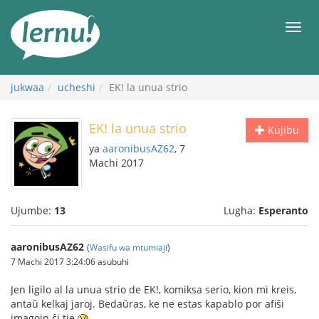
Kwa
maudhui
orod
jukwaa
ucheshi
EK! la unua strio
EK! la unua strio
Kujibu
ya
aaronibusAZ62
, 7
Machi 2017
Ujumbe:
13
Lugha:
Esperanto
aaronibusAZ62
(
Wasifu wa mtumiaji
)
7 Machi 2017 3:24:06 asubuhi
Jen ligilo al la unua strio de EK!, komiksa serio, kion mi kreis,
antaŭ kelkaj jaroj. Bedaŭras, ke ne estas kapablo por afiŝi
imagojn ĉi tie