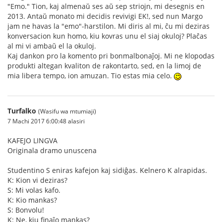
"Emo." Tion, kaj almenaŭ ses aŭ sep striojn, mi desegnis en
2013. Antaŭ monato mi decidis revivigi EK!, sed nun Margo
jam ne havas la "emo"-harstilon. Mi diris al mi, ĉu mi deziras
konversacion kun homo, kiu kovras unu el siaj okuloj? Plaĉas
al mi vi ambaŭ el la okuloj.
Kaj dankon pro la komento pri bonmalbonaĵoj. Mi ne klopodas
produkti altegan kvaliton de rakontarto, sed, en la limoj de
mia libera tempo, ion amuzan. Tio estas mia celo.
Turfalko
(Wasifu wa mtumiaji)
7 Machi 2017 6:00:48 alasiri
KAFEJO LINGVA
Originala dramo unuscena
Studentino S eniras kafejon kaj sidiĝas. Kelnero K alrapidas.
K: Kion vi deziras?
S: Mi volas kafo.
K: Kio mankas?
S: Bonvolu!
K: Ne, kiu finaĵo mankas?