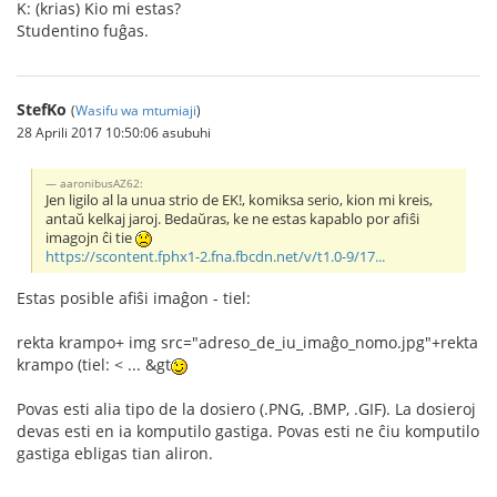
K: (krias) Kio mi estas?
Studentino fuĝas.
StefKo
(
Wasifu wa mtumiaji
)
28 Aprili 2017 10:50:06 asubuhi
aaronibusAZ62:
Jen ligilo al la unua strio de EK!, komiksa serio, kion mi kreis,
antaŭ kelkaj jaroj. Bedaŭras, ke ne estas kapablo por afiŝi
imagojn ĉi tie
https://scontent.fphx1-2.fna.fbcdn.net/v/t1.0-9/17...
Estas posible afiŝi imaĝon - tiel:
rekta krampo+ img src="adreso_de_iu_imaĝo_nomo.jpg"+rekta
krampo (tiel: < ... &gt
Povas esti alia tipo de la dosiero (.PNG, .BMP, .GIF). La dosieroj
devas esti en ia komputilo gastiga. Povas esti ne ĉiu komputilo
gastiga ebligas tian aliron.