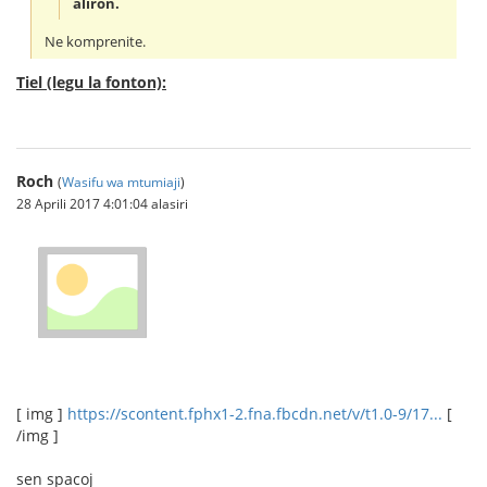
aliron.
Ne komprenite.
Tiel (legu la fonton):
Roch
(
Wasifu wa mtumiaji
)
28 Aprili 2017 4:01:04 alasiri
[ img ]
https://scontent.fphx1-2.fna.fbcdn.net/v/t1.0-9/17...
[
/img ]
sen spacoj