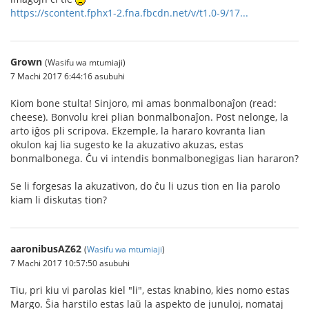
https://scontent.fphx1-2.fna.fbcdn.net/v/t1.0-9/17...
Grown
(Wasifu wa mtumiaji)
7 Machi 2017 6:44:16 asubuhi
Kiom bone stulta! Sinjoro, mi amas bonmalbonaĵon (read:
cheese). Bonvolu krei plian bonmalbonaĵon. Post nelonge, la
arto iĝos pli scripova. Ekzemple, la hararo kovranta lian
okulon kaj lia sugesto ke la akuzativo akuzas, estas
bonmalbonega. Ĉu vi intendis bonmalbonegigas lian hararon?
Se li forgesas la akuzativon, do ĉu li uzus tion en lia parolo
kiam li diskutas tion?
aaronibusAZ62
(
Wasifu wa mtumiaji
)
7 Machi 2017 10:57:50 asubuhi
Tiu, pri kiu vi parolas kiel "li", estas knabino, kies nomo estas
Margo. Ŝia harstilo estas laŭ la aspekto de junuloj, nomataj