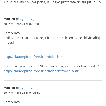
Kiel diri aŭto en Toki pona, la lingvo preferata de tiu jutubulo?
morico
(
Rodyti profilį
)
2017 m. liepa 21 d. 07:13:09
Referenco:
artikoloj de Claude ( Klod) Piron en eo, fr, en, kaj dekkvin aliaj
lingvoj
http://claudepiron.free.fr/articles.htm
Pri la akuzativo: en fr " Structures linguistiques et accusatif"
http://claudepiron.free.fr/articlesenfrancais/stru...
morico
(
Rodyti profilį
)
2017 m. liepa 21 d. 07:31:53
Referenco