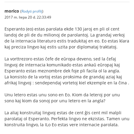
morico
(
Rodyti profilį
)
2017 m. liepa 20 d. 22:33:49
Esperanto (eo) estas parolata ekde 130 jaroj en pli ol cent
landoj de pli de du milionoj de parolantoj. La grandaj verkoj
de la internacia literaturo estis tradukitaj en eo. Eo estas klara
kaj preciza lingvo kaj estis uzita por diplomataj traktatoj.
La vorttrezoro estas ĉefe de eŭropa deveno, sed la ĉefaj
lingvoj de internacia komunikado estas ankaŭ eŭropaj kaj
Esperanto estas meznombre dek foje pli facila ol la angla.
La konsisto de la vortoj estas proksima de grandaj aziaj kaj
afrikaj lingvoj : sendependaj vortetoj kiel ekzemple en la ĉina .
Unu letero estas unu sono en Eo. Kiom da leteroj por unu
sono kaj kiom da sonoj por unu letero en la angla?
La aliaj konstruitaj lingvoj estas de cent ĝis cent mil malpli
parolataj ol Esperanto. Perfekta lingvo ne ekzistas. Tamen unu
konstruita lingvo, la ILo Eo estas vere internacie parolata.