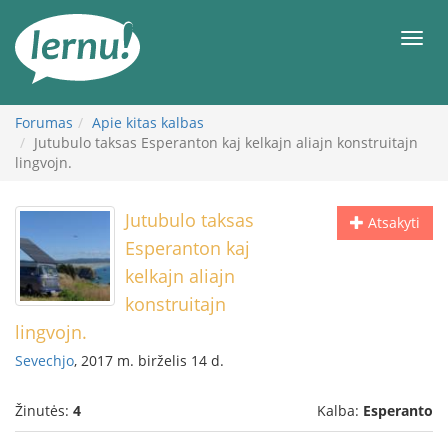
Į
turinį
Meni
Forumas
Apie kitas kalbas
Jutubulo taksas Esperanton kaj kelkajn aliajn konstruitajn
lingvojn.
Jutubulo taksas
Atsakyti
Esperanton kaj
kelkajn aliajn
konstruitajn
lingvojn.
Sevechjo
, 2017 m. birželis 14 d.
Žinutės:
4
Kalba:
Esperanto