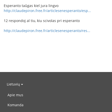
Esperanto taŭgas kiel jura lingvo
http://claudepiron.free.fr/articlesenesperanto/esp...
12 respondoj al tiu, kiu scivolas pri esperanto
http://claudepiron.free.fr/articlesenesperanto/res...
Lietuvių
Apie mus
Komanda