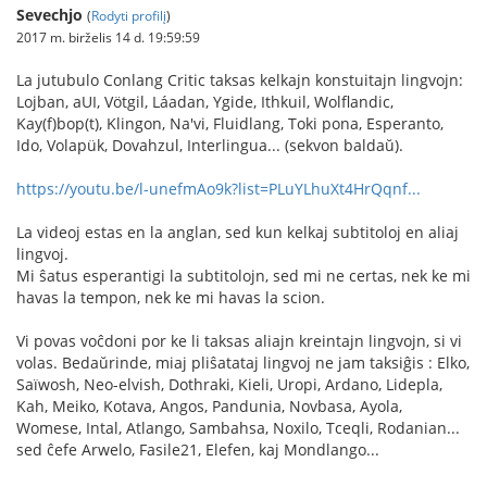
Sevechjo
(
Rodyti profilį
)
2017 m. birželis 14 d. 19:59:59
La jutubulo Conlang Critic taksas kelkajn konstuitajn lingvojn:
Lojban, aUI, Vötgil, Láadan, Ygide, Ithkuil, Wolflandic,
Kay(f)bop(t), Klingon, Na'vi, Fluidlang, Toki pona, Esperanto,
Ido, Volapük, Dovahzul, Interlingua... (sekvon baldaŭ).
https://youtu.be/l-unefmAo9k?list=PLuYLhuXt4HrQqnf...
La videoj estas en la anglan, sed kun kelkaj subtitoloj en aliaj
lingvoj.
Mi ŝatus esperantigi la subtitolojn, sed mi ne certas, nek ke mi
havas la tempon, nek ke mi havas la scion.
Vi povas voĉdoni por ke li taksas aliajn kreintajn lingvojn, si vi
volas. Bedaŭrinde, miaj pliŝatataj lingvoj ne jam taksiĝis : Elko,
Saïwosh, Neo-elvish, Dothraki, Kieli, Uropi, Ardano, Lidepla,
Kah, Meiko, Kotava, Angos, Pandunia, Novbasa, Ayola,
Womese, Intal, Atlango, Sambahsa, Noxilo, Tceqli, Rodanian...
sed ĉefe Arwelo, Fasile21, Elefen, kaj Mondlango...