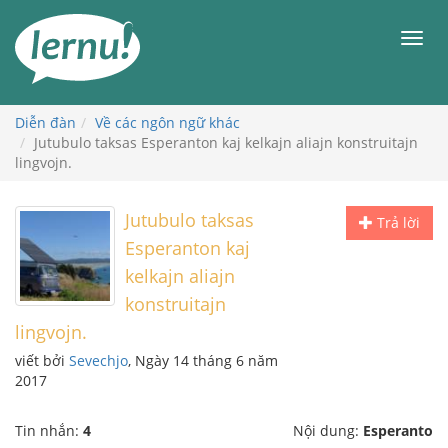
Đi
đến
Men
phần
nội
dung
Diễn đàn
Về các ngôn ngữ khác
Jutubulo taksas Esperanton kaj kelkajn aliajn konstruitajn
lingvojn.
Jutubulo taksas
Trả lời
Esperanton kaj
kelkajn aliajn
konstruitajn
lingvojn.
viết bởi
Sevechjo
, Ngày 14 tháng 6 năm
2017
Tin nhắn:
4
Nội dung:
Esperanto