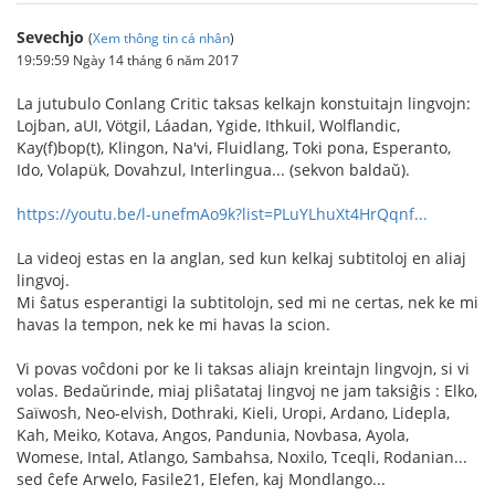
Sevechjo
(
Xem thông tin cá nhân
)
19:59:59 Ngày 14 tháng 6 năm 2017
La jutubulo Conlang Critic taksas kelkajn konstuitajn lingvojn:
Lojban, aUI, Vötgil, Láadan, Ygide, Ithkuil, Wolflandic,
Kay(f)bop(t), Klingon, Na'vi, Fluidlang, Toki pona, Esperanto,
Ido, Volapük, Dovahzul, Interlingua... (sekvon baldaŭ).
https://youtu.be/l-unefmAo9k?list=PLuYLhuXt4HrQqnf...
La videoj estas en la anglan, sed kun kelkaj subtitoloj en aliaj
lingvoj.
Mi ŝatus esperantigi la subtitolojn, sed mi ne certas, nek ke mi
havas la tempon, nek ke mi havas la scion.
Vi povas voĉdoni por ke li taksas aliajn kreintajn lingvojn, si vi
volas. Bedaŭrinde, miaj pliŝatataj lingvoj ne jam taksiĝis : Elko,
Saïwosh, Neo-elvish, Dothraki, Kieli, Uropi, Ardano, Lidepla,
Kah, Meiko, Kotava, Angos, Pandunia, Novbasa, Ayola,
Womese, Intal, Atlango, Sambahsa, Noxilo, Tceqli, Rodanian...
sed ĉefe Arwelo, Fasile21, Elefen, kaj Mondlango...