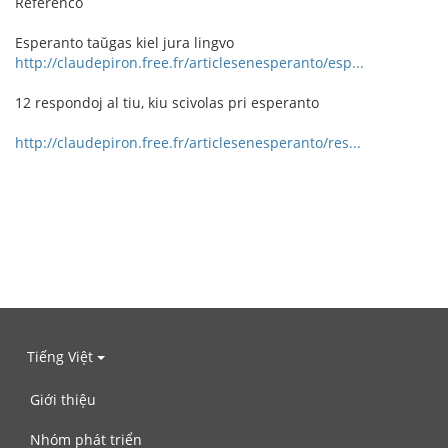
Referenco
Esperanto taŭgas kiel jura lingvo
http://claudepiron.free.fr/articlesenesperanto/esp...
12 respondoj al tiu, kiu scivolas pri esperanto
http://claudepiron.free.fr/articlesenesperanto/res...
Tiếng Việt
Giới thiệu
Nhóm phát triển