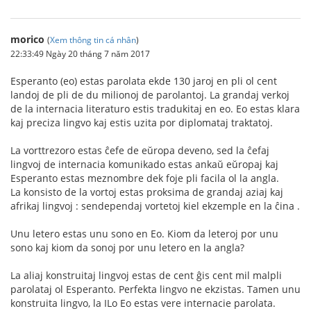
morico
(
Xem thông tin cá nhân
)
22:33:49 Ngày 20 tháng 7 năm 2017
Esperanto (eo) estas parolata ekde 130 jaroj en pli ol cent
landoj de pli de du milionoj de parolantoj. La grandaj verkoj
de la internacia literaturo estis tradukitaj en eo. Eo estas klara
kaj preciza lingvo kaj estis uzita por diplomataj traktatoj.
La vorttrezoro estas ĉefe de eŭropa deveno, sed la ĉefaj
lingvoj de internacia komunikado estas ankaŭ eŭropaj kaj
Esperanto estas meznombre dek foje pli facila ol la angla.
La konsisto de la vortoj estas proksima de grandaj aziaj kaj
afrikaj lingvoj : sendependaj vortetoj kiel ekzemple en la ĉina .
Unu letero estas unu sono en Eo. Kiom da leteroj por unu
sono kaj kiom da sonoj por unu letero en la angla?
La aliaj konstruitaj lingvoj estas de cent ĝis cent mil malpli
parolataj ol Esperanto. Perfekta lingvo ne ekzistas. Tamen unu
konstruita lingvo, la ILo Eo estas vere internacie parolata.