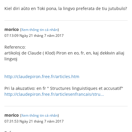
Kiel diri aŭto en Toki pona, la lingvo preferata de tiu jutubulo?
morico
(
Xem thông tin cá nhân
)
07:13:09 Ngày 21 tháng 7 năm 2017
Referenco:
artikoloj de Claude ( Klod) Piron en eo, fr, en, kaj dekkvin aliaj
lingvoj
http://claudepiron.free.fr/articles.htm
Pri la akuzativo: en fr " Structures linguistiques et accusatif"
http://claudepiron.free.fr/articlesenfrancais/stru...
morico
(
Xem thông tin cá nhân
)
07:31:53 Ngày 21 tháng 7 năm 2017