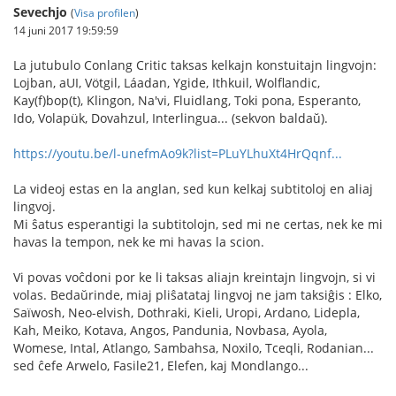
Sevechjo
(
Visa profilen
)
14 juni 2017 19:59:59
La jutubulo Conlang Critic taksas kelkajn konstuitajn lingvojn:
Lojban, aUI, Vötgil, Láadan, Ygide, Ithkuil, Wolflandic,
Kay(f)bop(t), Klingon, Na'vi, Fluidlang, Toki pona, Esperanto,
Ido, Volapük, Dovahzul, Interlingua... (sekvon baldaŭ).
https://youtu.be/l-unefmAo9k?list=PLuYLhuXt4HrQqnf...
La videoj estas en la anglan, sed kun kelkaj subtitoloj en aliaj
lingvoj.
Mi ŝatus esperantigi la subtitolojn, sed mi ne certas, nek ke mi
havas la tempon, nek ke mi havas la scion.
Vi povas voĉdoni por ke li taksas aliajn kreintajn lingvojn, si vi
volas. Bedaŭrinde, miaj pliŝatataj lingvoj ne jam taksiĝis : Elko,
Saïwosh, Neo-elvish, Dothraki, Kieli, Uropi, Ardano, Lidepla,
Kah, Meiko, Kotava, Angos, Pandunia, Novbasa, Ayola,
Womese, Intal, Atlango, Sambahsa, Noxilo, Tceqli, Rodanian...
sed ĉefe Arwelo, Fasile21, Elefen, kaj Mondlango...