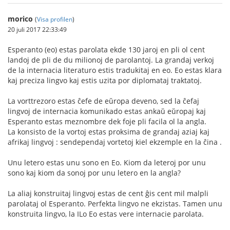
morico
(
Visa profilen
)
20 juli 2017 22:33:49
Esperanto (eo) estas parolata ekde 130 jaroj en pli ol cent
landoj de pli de du milionoj de parolantoj. La grandaj verkoj
de la internacia literaturo estis tradukitaj en eo. Eo estas klara
kaj preciza lingvo kaj estis uzita por diplomataj traktatoj.
La vorttrezoro estas ĉefe de eŭropa deveno, sed la ĉefaj
lingvoj de internacia komunikado estas ankaŭ eŭropaj kaj
Esperanto estas meznombre dek foje pli facila ol la angla.
La konsisto de la vortoj estas proksima de grandaj aziaj kaj
afrikaj lingvoj : sendependaj vortetoj kiel ekzemple en la ĉina .
Unu letero estas unu sono en Eo. Kiom da leteroj por unu
sono kaj kiom da sonoj por unu letero en la angla?
La aliaj konstruitaj lingvoj estas de cent ĝis cent mil malpli
parolataj ol Esperanto. Perfekta lingvo ne ekzistas. Tamen unu
konstruita lingvo, la ILo Eo estas vere internacie parolata.