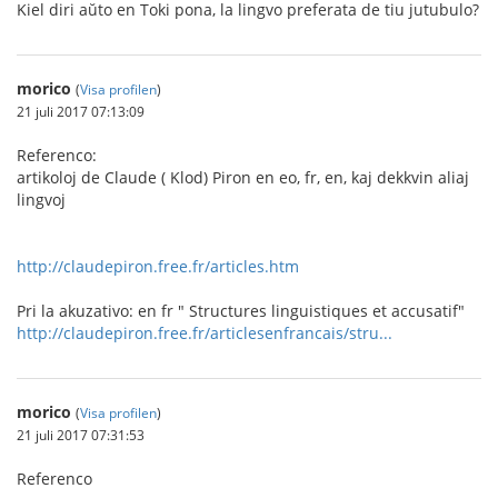
Kiel diri aŭto en Toki pona, la lingvo preferata de tiu jutubulo?
morico
(
Visa profilen
)
21 juli 2017 07:13:09
Referenco:
artikoloj de Claude ( Klod) Piron en eo, fr, en, kaj dekkvin aliaj
lingvoj
http://claudepiron.free.fr/articles.htm
Pri la akuzativo: en fr " Structures linguistiques et accusatif"
http://claudepiron.free.fr/articlesenfrancais/stru...
morico
(
Visa profilen
)
21 juli 2017 07:31:53
Referenco