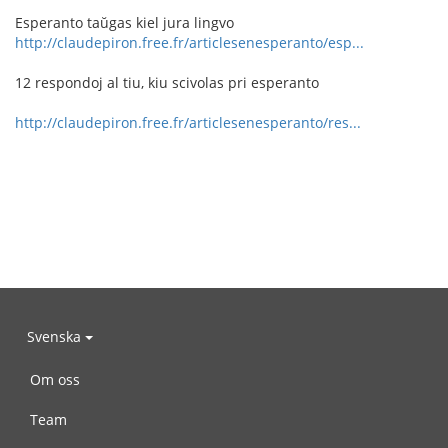
Esperanto taŭgas kiel jura lingvo
http://claudepiron.free.fr/articlesenesperanto/esp...
12 respondoj al tiu, kiu scivolas pri esperanto
http://claudepiron.free.fr/articlesenesperanto/res...
Svenska
Om oss
Team