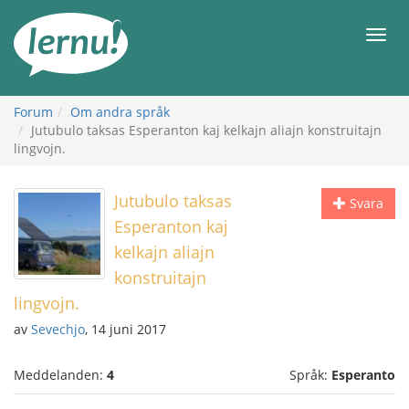
Till
sidans
Meny
innehåll
Forum
Om andra språk
Jutubulo taksas Esperanton kaj kelkajn aliajn konstruitajn
lingvojn.
Jutubulo taksas
Svara
Esperanton kaj
kelkajn aliajn
konstruitajn
lingvojn.
av
Sevechjo
, 14 juni 2017
Meddelanden:
4
Språk:
Esperanto