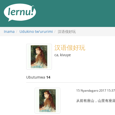
Ku
rupapuro
rw'ibirimwo
Inama
Udukino tw'ururimi
汉语佷好玩
汉语佷好玩
ca, kivuye
Ubutumwa
14
15 Nyandagaro 2017 15:37
从前有座山，山里有座庙，庙里