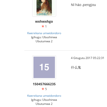
Nǐ hǎo ,pengjou
wxhwxhgo
1
Kwerekana umwidondoro
Igihugu: Ubushinwa
Ubutumwa 2
4 Gitugutu 2017 05:22:31
什么鬼
150457666235
5
Kwerekana umwidondoro
Igihugu: Ubushinwa
Ubutumwa 2