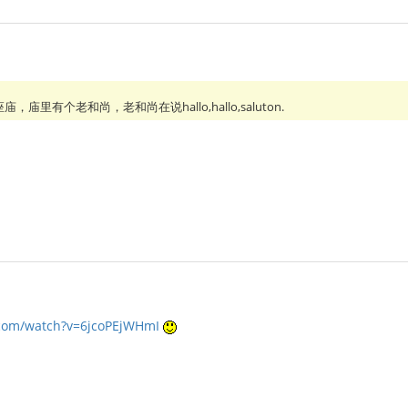
庙里有个老和尚，老和尚在说hallo,hallo,saluton.
.com/watch?v=6jcoPEjWHmI