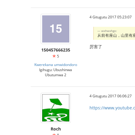
4 Gitugutu 2017 05:23:07
wxhwxhgo:
从前有座山，山里有座庙，
厉害了
150457666235
5
Kwerekana umwidondoro
Igihugu: Ubushinwa
Ubutumwa 2
4 Gitugutu 2017 06:06:27
https://www.youtube
Roch