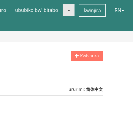
uro
ububiko bw'ibitabo
RN
kwinjira
Kwishura
ururimi:
简体中文