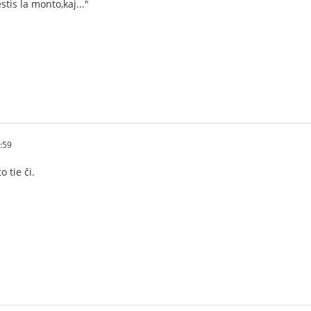
is la monto,kaj..."
:59
 tie ĉi.