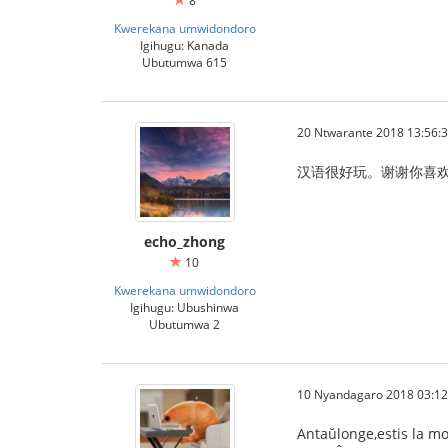
8
Kwerekana umwidondoro
Igihugu: Kanada
Ubutumwa 615
20 Ntwarante 2018 13:56:
汉语很好玩。谢谢你喜欢
echo_zhong
10
Kwerekana umwidondoro
Igihugu: Ubushinwa
Ubutumwa 2
10 Nyandagaro 2018 03:12
Antaŭlonge,estis la mo