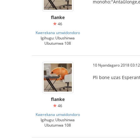
monoĥo:"Antaŭlonge,est
flanke
46
Kwerekana umwidondoro
Igihugu: Ubushinwa
Ubutumwa 108
10 Nyandagaro 2018 03:12
Pli bone uzas Esperanto
flanke
46
Kwerekana umwidondoro
Igihugu: Ubushinwa
Ubutumwa 108