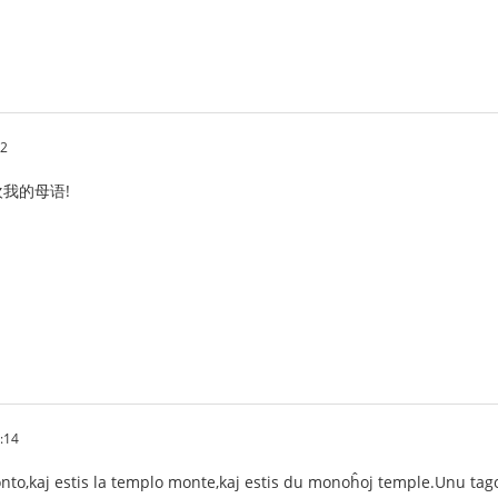
32
我的母语!
:14
nto,kaj estis la templo monte,kaj estis du monoĥoj temple.Unu tago,