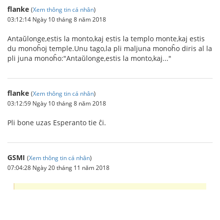
flanke
(
Xem thông tin cá nhân
)
03:12:14 Ngày 10 tháng 8 năm 2018
Antaŭlonge,estis la monto,kaj estis la templo monte,kaj estis
du monoĥoj temple.Unu tago,la pli maljuna monoĥo diris al la
pli juna monoĥo:"Antaŭlonge,estis la monto,kaj..."
flanke
(
Xem thông tin cá nhân
)
03:12:59 Ngày 10 tháng 8 năm 2018
Pli bone uzas Esperanto tie ĉi.
GSMI
(
Xem thông tin cá nhân
)
07:04:28 Ngày 20 tháng 11 năm 2018