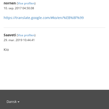
nornen
(
Vise profilen
)
10. sep. 2017 04.50.08
https://translate.google.com/#ko/en/%EB%8F%99
Saaveti
(
Vise profilen
)
29. mar. 2019 10.44.41
Kio
Dansk