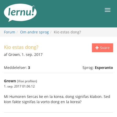
Til
indholdet
Men
Forum
Om andre sprog
Kio estas dong?
Kio estas dong?
Svare
af Grown, 1. sep. 2017
Meddelelser:
3
Sprog:
Esperanto
Grown
(Vise profilen)
1. sep. 2017 01.06.12
Mi Humoren ŝercas ke en la korea, dong signifas klabon. Sed
kion fakte signifas la vorto dong en la korea?