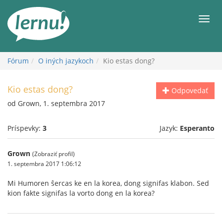
Späť
na
Men
obsah
Fórum
O iných jazykoch
Kio estas dong?
Kio estas dong?
Odpovedať
od Grown, 1. septembra 2017
Príspevky:
3
Jazyk:
Esperanto
Grown
(Zobraziť profil)
1. septembra 2017 1:06:12
Mi Humoren ŝercas ke en la korea, dong signifas klabon. Sed
kion fakte signifas la vorto dong en la korea?