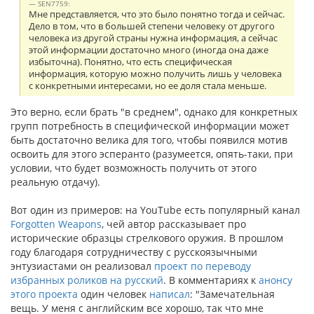
SEN7759:
Мне представляется, что это было понятно тогда и сейчас.
Дело в том, что в большей степени человеку от другого
человека из другой страны нужна информация, а сейчас
этой информации достаточно много (иногда она даже
избыточна). Понятно, что есть специфическая
информация, которую можно получить лишь у человека
с конкретными интересами, но ее доля стала меньше.
Это верно, если брать "в среднем", однако для конкретных
групп потребность в специфической информации может
быть достаточно велика для того, чтобы появился мотив
освоить для этого эсперанто (разумеется, опять-таки, при
условии, что будет возможность получить от этого
реальную отдачу).
Вот один из примеров: на YouTube есть популярный канал
Forgotten Weapons
, чей автор рассказывает про
исторические образцы стрелкового оружия. В прошлом
году благодаря сотрудничеству с русскоязычными
энтузиастами он реализовал
проект по переводу
избранных роликов на русский
. В комментариях к
анонсу
этого проекта
один человек
написал
: "Замечательная
вещь. У меня с английским все хорошо, так что мне