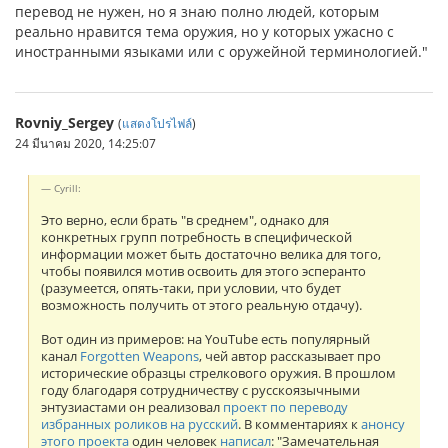
перевод не нужен, но я знаю полно людей, которым
реально нравится тема оружия, но у которых ужасно с
иностранными языками или с оружейной терминологией."
Rovniy_Sergey
(
แสดงโปรไฟล์
)
24 มีนาคม 2020, 14:25:07
Cyrill:
Это верно, если брать "в среднем", однако для
конкретных групп потребность в специфической
информации может быть достаточно велика для того,
чтобы появился мотив освоить для этого эсперанто
(разумеется, опять-таки, при условии, что будет
возможность получить от этого реальную отдачу).
Вот один из примеров: на YouTube есть популярный
канал
Forgotten Weapons
, чей автор рассказывает про
исторические образцы стрелкового оружия. В прошлом
году благодаря сотрудничеству с русскоязычными
энтузиастами он реализовал
проект по переводу
избранных роликов на русский
. В комментариях к
анонсу
этого проекта
один человек
написал
: "Замечательная