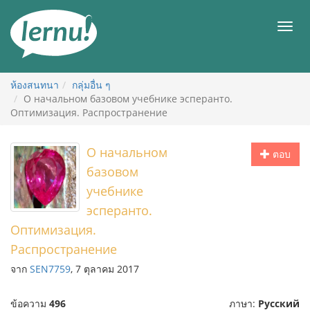
ไป
ยัง
เมนู
สารบัญ
ห้องสนทนา
กลุ่มอื่น ๆ
О начальном базовом учебнике эсперанто.
Оптимизация. Распространение
О начальном
ตอบ
базовом
учебнике
эсперанто.
Оптимизация.
Распространение
จาก
SEN7759
, 7 ตุลาคม 2017
ข้อความ
496
ภาษา:
Русский