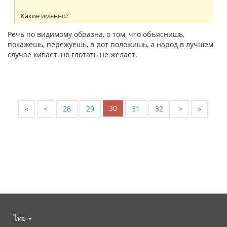
Какие именно?
Речь по видимому образна, о том, что объяснишь,
покажешь, пережуешь, в рот положишь, а народ в лучшем
случае кивает, но глотать не желает.
30
«
<
28
29
31
32
>
»
ไทย