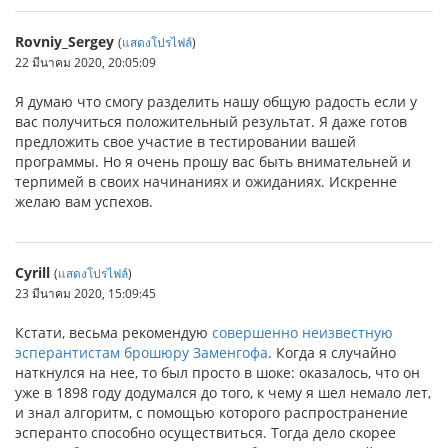
Rovniy_Sergey
(
แสดงโปรไฟล์
)
22 มีนาคม 2020, 20:05:09
Я думаю что смогу разделить нашу общую радость если у
вас получиться положительный результат. Я даже готов
предложить свое участие в тестировании вашей
программы. Но я очень прошу вас быть внимательней и
терпимей в своих начинаниях и ожиданиях. Искренне
желаю вам успехов.
Cyrill
(
แสดงโปรไฟล์
)
23 มีนาคม 2020, 15:09:45
Кстати, весьма рекомендую
совершенно неизвестную
эсперантистам брошюру Заменгофа
. Когда я случайно
наткнулся на нее, то был просто в шоке: оказалось, что он
уже в 1898 году додумался до того, к чему я шел немало лет,
и знал алгоритм, с помощью которого распространение
эсперанто способно осуществиться. Тогда дело скорее