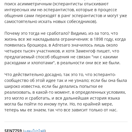
поиск асимметричным (эсперантисты отыскивают
интересных им не-эсперантистов, которые в процессе
общения сами переходят в ранг эсперантистов и могут уже
самостоятельно искать новых собеседников).
Почему это тогда не сработало? Видимо, из-за того, что
жизнь все же накладывала ограничения: в 1898 году, когда
появилась брошюра, в Adresaro значилось лишь около
четырех тысяч участников, и хотя Заменгоф пишет, что
предлагаемый способ общения не связан "ни с какими
расходами и хлопотами", в реальности они все же были.
Что действительно досадно, так это то, что эсперанто-
сообщество об этой идее так и не узнало; если бы она была
широко известна, если бы делались попытки ее
реализовать, в какой-то момент, в определенных условиях,
это могло и сработать, и вся дальнейшая история языка
могла бы пойти по иному пути. Но, по крайней мере,
теперь мы ее знаем, так что все зависит только от нас.
SEN7759
(
แสดงโปรไฟล์
)