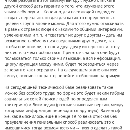
Чтобы разорвать этот замкнутый круг, нужно отыскать
другой способ дать гарантию того, что изучение этого
языка себя окупит. Конечно, для всех людей подряд ее
создать нереально, но для для каких-то определенных
целевых групп вполне можно. Для этого нужно отыскивать
в разных странах людей с какими-то общими интересами,
увлечениями и т.п. и "сватать" их друг с другом -- дать им
возможность обменяться сведениями друг о друге, так
чтобы они поняли, что они друг другу интересны и что у
них есть, о чем пообщаться. При этом сначала они будут
пользоваться только своими языками, а вся информация,
циркулирующая между ними, будет переводиться через
эсперанто как посредник. На следующем этапе они уже
смогут, освоив эсперанто, перейти к общению напрямую.
На сегодняшней технической базе реализовать такое
можно без особого труда; по форме это будет некий гибрид
социальных сетей (поиск людей по определенным
критериям) и Википедии (разные языковые версии, между
которыми информация переводится вручную). Заменгоф
же, как выяснилось, еще в конце 19-го века отыскал без
преувеличения гениальный способ реализовать это с
имевшимися тогда возможностями -- нужно сделать такой