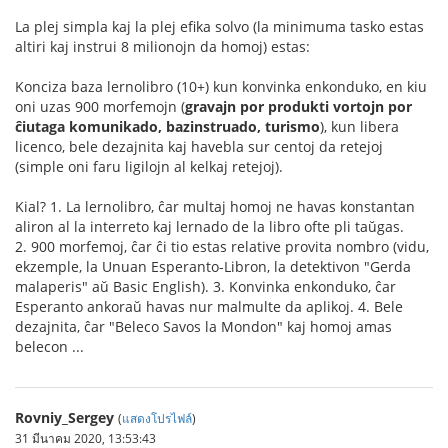
La plej simpla kaj la plej efika solvo (la minimuma tasko estas
altiri kaj instrui 8 milionojn da homoj) estas:
Konciza baza lernolibro (10+) kun konvinka enkonduko, en kiu
oni uzas 900 morfemojn (
gravajn por produkti vortojn por
ĉiutaga komunikado, bazinstruado, turismo
), kun libera
licenco, bele dezajnita kaj havebla sur centoj da retejoj
(simple oni faru ligilojn al kelkaj retejoj).
Kial? 1. La lernolibro, ĉar multaj homoj ne havas konstantan
aliron al la interreto kaj lernado de la libro ofte pli taŭgas.
2. 900 morfemoj, ĉar ĉi tio estas relative provita nombro (vidu,
ekzemple, la Unuan Esperanto-Libron, la detektivon "Gerda
malaperis" aŭ Basic English). 3. Konvinka enkonduko, ĉar
Esperanto ankoraŭ havas nur malmulte da aplikoj. 4. Bele
dezajnita, ĉar "Beleco Savos la Mondon" kaj homoj amas
belecon ...
Rovniy_Sergey
(
แสดงโปรไฟล์
)
31 มีนาคม 2020, 13:53:43