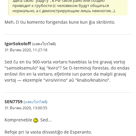
здесь свою "радугу", в РФ такое рано или поздно
приводит к грубости (с человеком будут общаться
нормально, а с демонстрирующим лишь немногие...).
Meh, ĉi tiu komento forigendas kune kun ĝia skribinto.
IgorSokoloff
(แสดงโปรไฟล์)
31 มีนาคม 2020, 11:27:18
Sed ĉu en tiu 900-vorta vortaro haveblas la tre gravaj vortoj
"samseksemulo" kaj "kviro"? Se ĉi-terminoj forestas, do endas
enŝovi ilin en la vortaro, elĵetinte iun paron da malpli gravaj
vortoj — ekzemple "viro/virino" aŭ "knabo/knabino".
SEN7759
(
แสดงโปรไฟล์
)
31 มีนาคม 2020, 13:00:55
Kompreneble
. Sed...
Refoje pri la vasta disvastiĝo de Esperanto.