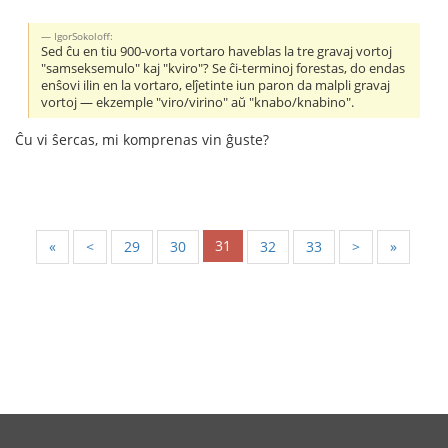
IgorSokoloff:
Sed ĉu en tiu 900-vorta vortaro haveblas la tre gravaj vortoj
"samseksemulo" kaj "kviro"? Se ĉi-terminoj forestas, do endas
enŝovi ilin en la vortaro, elĵetinte iun paron da malpli gravaj
vortoj — ekzemple "viro/virino" aŭ "knabo/knabino".
Ĉu vi ŝercas, mi komprenas vin ĝuste?
31
«
<
29
30
32
33
>
»