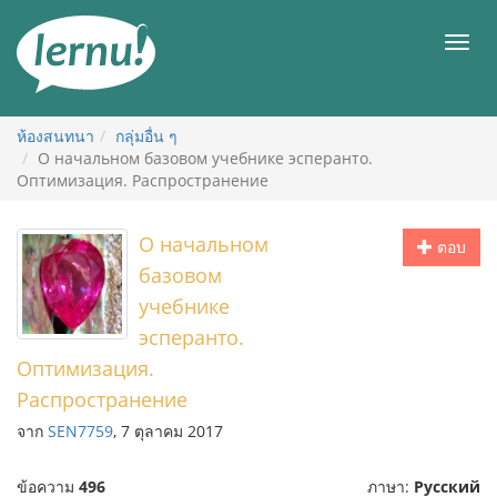
ไป
ยัง
เมนู
สารบัญ
ห้องสนทนา
กลุ่มอื่น ๆ
О начальном базовом учебнике эсперанто.
Оптимизация. Распространение
О начальном
ตอบ
базовом
учебнике
эсперанто.
Оптимизация.
Распространение
จาก
SEN7759
, 7 ตุลาคม 2017
ข้อความ
496
ภาษา:
Русский