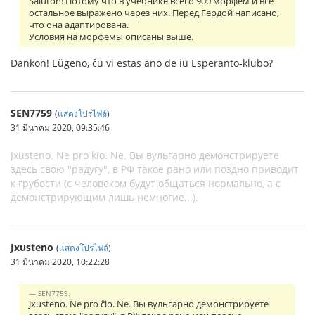
Saluton! Потому что в учебнике всего 900 морфем и все
остальное выражено через них. Перед Гердой написано,
что она адаптирована.
Условия на морфемы описаны выше.
Dankon! Eŭgeno, ĉu vi estas ano de iu Esperanto-klubo?
SEN7759
(
แสดงโปรไฟล์
)
31 มีนาคม 2020, 09:35:46
Jxusteno. Ne pro kio. Ne. Вы вульгарно демонстрируете
здесь свою "радугу", в РФ такое рано или поздно приводит
к грубости (с человеком будут общаться нормально, а с
демонстрирующим лишь немногие...).
Jxusteno
(
แสดงโปรไฟล์
)
31 มีนาคม 2020, 10:22:28
SEN7759:
Jxusteno. Ne pro ĉio. Ne. Вы вульгарно демонстрируете