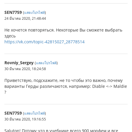
SEN7759
(
แสดงโปรไฟล์
)
24 มีนาคม 2020, 21:48:44
Не хочется повторяться. Некоторые Вы сможете выбрать
здесь
https://vk.com/topic-42815027_28778514
Rovniy_Sergey
(
แสดงโปรไฟล์
)
30 มีนาคม 2020, 18:24:58
Приветствую, подскажите, не то чтобы это важно, почему
варианты Герды различаются, например: Diable <-> Maldie
?
SEN7759
(
แสดงโปรไฟล์
)
30 มีนาคม 2020, 19:16:55
Saluton! Потому что в учебнике всего 900 морфем и все