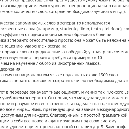
го языка до приемлемого уровня - непропорционально сложная 
омное количество слов, которые необходимо заучивать и т.д.).
чества запоминаемых слов в эсперанто используются
звестные слова (например, studento, filmo, teatro, telefono), с
 суффиксов от одного корня можно образовать больше
ика эсперанто относительно проста: она может быть изложена 
изношению, ударение - всегда на
 порядок слов в предложении - свободный; устная речь сочета
у на изучение эсперанто требуется примерно в 10
 чем на изучение любого из иностранных языков.
оддержания
 тему на национальном языке надо знать около 1500 слов.
ика эсперанто позволяет сократить число необходимых для это
о" в переводе означает "надеющийся". Именно так, "Doktoro Es
 учебником эсперанто. Он понял, что международным может ст
енное и разумное из естественных, и надеялся на то, что межд
о всем мире... Язык, претендующий на звание международног
 доступным для каждого, благозвучным, с простой грамматикой, 
ющим в себя все новое и адаптирующим под свою систему...
м и удовлетворяет проект, который составил д-р Л. Заменгоф.