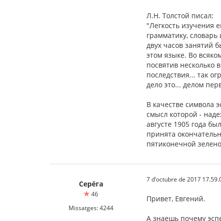
Л.Н. Толстой писал:
"Легкость изучения е
грамматику, словарь 
двух часов занятий б
этом языке. Во всяко
посвятив несколько в
последствия... так о
дело это... делом пер
В качестве символа э
смысл которой - наде
августе 1905 года бы
принята окончательн
пятиконечной зелено
7 d’octubre de 2017 17.59.
Серёга
46
Привет, Евгений.
Missatges: 4244
А знаешь почему эсп