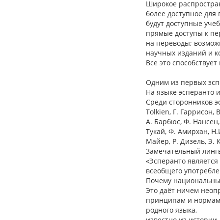
Широкое распростран
более доступное для
будут доступные уче
прямые доступы к пе
на переводы; возмож
научных изданий и 
Все это способствуе
Одним из первых эсп
На языке эсперанто и
Среди сторонников эсп
Tolkien, Г. Гаррисон,
А. Барбюс, Ф. Нансен, 
Тукай, Ф. Амирхан, Н.
Майер, Р. Дизель, Э.
Замечательный лингви
«Эсперанто является
всеобщего употреблен
Почему национальный
Это даёт ничем неоп
принципам и нормам);
родного языка,
известно из истории