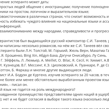
ение эсперанто может дать:
 простых людей общение с иностранцами; получение полноценно
бники на простом, логичном и выразительном языке;
рвоисточникам в различных странах, что снизит возможность
ность избежать чуждого влияния на национальные языки и асс
конференций.
т взаимопониманию между народами, справедливости и прогресс
ерантистов был выдающийся русский композитор С.И. Танеев, 
м написаны несколько романсов, на нём же С.И. Танеев вёл сво
еранто были Л.Н. Толстой, М. Горький, Жюль Верн, Махатма Ганди, 
 В.Я. Ерошенко, Bing Xin, Абдул-Баха, Дэгучи Онисабуро, Лу Синь,
Г. Эйффель, Л. Люмьер, A. Meillet, O. Bilac, R. Cecil, Н. Хикмет, 
И. Кузнецов, В.Г. Мессинг, К.Э. Циолковский, А. Пуанкаре, Р. де С
 Коттон, Б. Фаркаш и многие другие выдающиеся люди.
ст И.А. Бодуэн де Куртенэ, изучив эсперанто за 20 часов, в т
 не более или менее обстоятельно выработанным проектом язы
ия», - писал он.
 язык не годится на роль международного?
равданное преимущество представителям одних наций в ущер
 нет и не будет согласия в выборе такого языка (насколько л
 - попытки предоставления преимуществ чужому языку не раз п