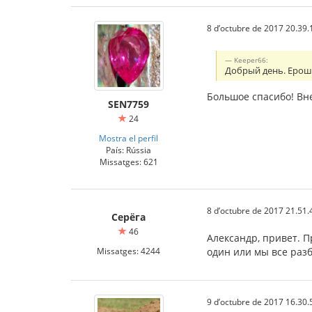
8 d’octubre de 2017 20.39.
Keeper66:
Добрый день. Ерош
Большое спасибо! Вне
SEN7759
24
Mostra el perfil
País: Rússia
Missatges: 621
8 d’octubre de 2017 21.51.
Серёга
46
Александр, привет. П
Missatges: 4244
один или мы все разб
9 d’octubre de 2017 16.30.