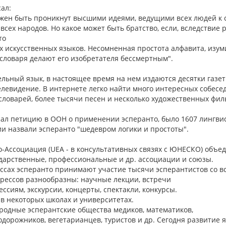
сал:
жен быть проникнут высшими идеями, ведущими всех людей к 
всех народов. Но какое может быть братство, если, вследствие р
то
х искусственных языков. Несомненная простота алфавита, изум
словаря делают его изобретателя бессмертным".
ельный язык, в настоящее время на нем издаются десятки газе
елевидение. В интернете легко найти много интересных собесе
словарей, более тысячи песен и несколько художественных фил
исал петицию в ООН о применении эсперанто, было 1607 лингви
и назвали эсперанто "шедевром логики и простоты".
-Ассоциация (UEA - в консультативных связях с ЮНЕСКО) объеди
дарственные, профессиональные и др. ассоциации и союзы.
сах эсперанто принимают участие тысячи эсперантистов со все
рессов разнообразны: научные лекции, встречи
ссиям, экскурсии, концерты, спектакли, конкурсы.
 в некоторых школах и университетах.
одные эсперантские общества медиков, математиков,
одорожников, вегетарианцев, туристов и др. Cегодня развитие 