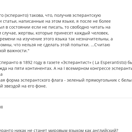
го (эсперанто) такова, что, получив эсперантскую
и статьи, написанные на этом языке, я после не более
ыл в состоянии если не писать, то свободно читать на
м случае, жертвы, которые принесет каждый человек,
ремени на изучение этого языка так незначительны, а
громны, что нельзя не сделать этой попытки. ...Считаю
вой важности."
сперанто в 1892 году в газете «Эсперантист» ( La Esperantisto)
жда на пяти континентах. А на I всемирном конгрессе эсперан
ла
ая форма эсперантского флага - зеленый прямоугольник с белы
й звездой на его фоне.
08
еранто никак не станет мировым языком как английский?