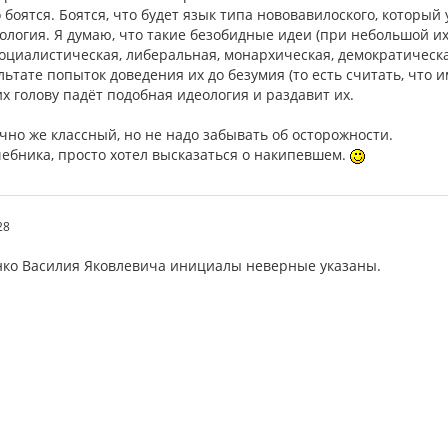
боятся. Боятся, что будет язык типа нововавилоского, который
логия. Я думаю, что такие безобидные идеи (при небольшой их
оциалистическая, либеральная, монархическая, демократическа
льтате попыток доведения их до безумия (то есть считать, что 
их голову падёт подобная идеология и раздавит их.
чно же классный, но не надо забывать об осторожности.
чебника, просто хотел высказаться о накипевшем.
28
ко Василия Яковлевича инициалы неверные указаны.