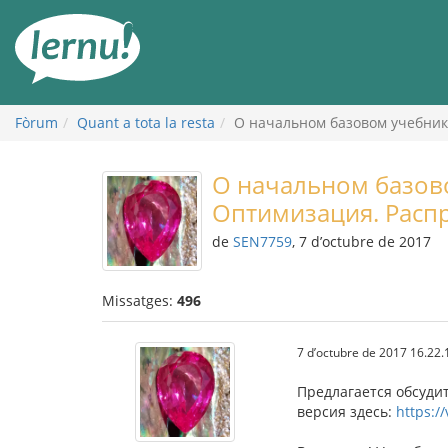
Al
contingut
Fòrum
Quant a tota la resta
О начальном базовом учебник
О начальном базово
Оптимизация. Расп
de
SEN7759
, 7 d’octubre de 2017
Missatges:
496
7 d’octubre de 2017 16.22.
Предлагается обсуди
версия здесь:
https:/