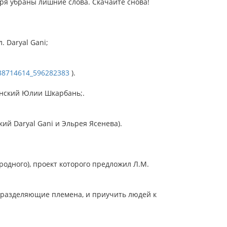
ря убраны лишние слова. Скачайте снова!
. Daryal Gani;
138714614_596282383
).
инский Юлии Шкарбань;.
ий Daryal Gani и Эльрея Ясенева).
родного), проект которого предложил Л.М.
, разделяющие племена, и приучить людей к