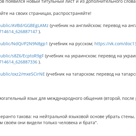
ов появился новый титульный лист и из дополнительного слова
йте на своих страницах, распространяйте!
u/public/AVBd/GGBEgLAMz
(учебник на английском; перевод на англ
8714614_626887147
).
/public/NdQi/P2N9N8gp1
(учебник на русском;
https://vk.com/doc
public/s8Z6/EcptoR9gF
(учебник на украинском; перевод на укра
8714614_626887336
).
/public/oxz2/mxeSCirNE
(учебник на татарском; перевод на татарск
могательный язык для международного общения (второй, после 
.
перанто такова: на нейтральной языковой основе убрать стены
м своём они видели только человека и брата".