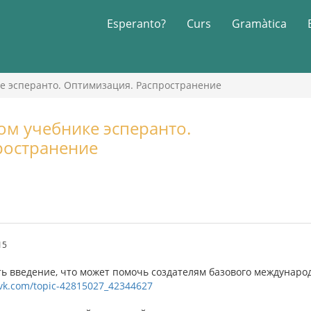
Esperanto?
Curs
Gramàtica
е эсперанто. Оптимизация. Распространение
м учебнике эсперанто.
ространение
15
ть введение, что может помочь создателям базового междунаро
/vk.com/topic-42815027_42344627