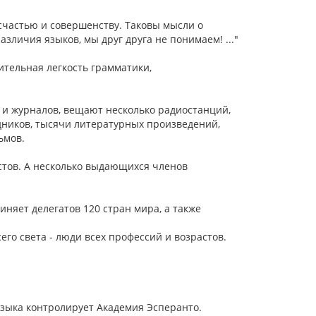
счастью и совершенству. Таковы мысли о
азличия языков, мы друг друга не понимаем! ..."
ительная легкость грамматики,
т и журналов, вещают несколько радиостанций,
дников, тысячи литературных произведений,
ьмов.
стов. А несколько выдающихся членов
няет делегатов 120 стран мира, а также
го света - люди всех профессий и возрастов.
языка контролирует Академия Эсперанто.