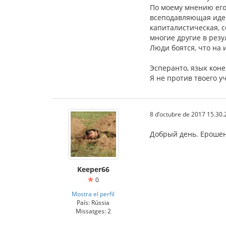
По моему мнению его 
всеподавляющая идео
капиталистическая, с
многие другие в резу
Люди боятся, что на 
Эсперанто, язык коне
Я не против твоего у
8 d’octubre de 2017 15.30.
Добрый день. Ерошен
Keeper66
0
Mostra el perfil
País: Rússia
Missatges: 2