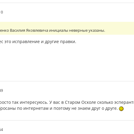
10
енко Василия Яковлевича инициалы неверные указаны.
с это исправление и другие правки.
49
росто так интересуюсь. У вас в Старом Осколе сколько эсперант
росаны по интернетам и поэтому не знаем друг о друге.
54