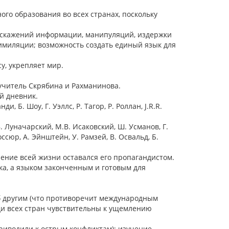
го образования во всех странах, поскольку
 искажений информации, манипуляций, издержки
имиляции; возможность создать единый язык для
у, укрепляет мир.
учитель Скрябина и Рахманинова.
й дневник.
Б. Шоу, Г. Уэллс, Р. Тагор, Р. Роллан, J.R.R.
А.В. Луначарский, М.В. Исаковский, Ш. Усманов, Г.
оссюр, А. Эйнштейн, У. Рамзей, В. Освальд, Б.
ечение всей жизни оставался его пропагандистом.
ка, а языком законченным и готовым для
б другим (что противоречит международным
юди всех стран чувствительны к ущемлению
риводили к острым конфликтам); изучение