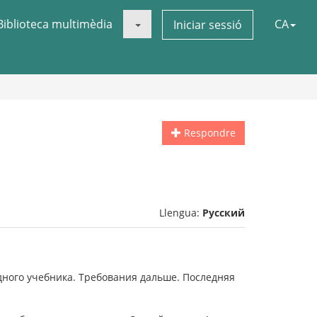
Biblioteca multimèdia
CA
Iniciar sessió
Respondre
Llengua:
Русский
дного учебника. Требования дальше. Последняя