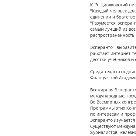
К. Э. Циолковский пи
"Каждый человек дол
единении и братстве 
"Разумеется, эсперан
самый лучший из все
распространенность 
Эсперанто - выразит
работает интернет-т
десятки учебников и 
Среди тех, кто подп
Французской Академи
Всемирная Эсперанто
международные, госу
Во Всемирных конгрес
Программы этих Конг
по интересам и профе
Эсперанто изучается
Существуют междунар
журналистов, железн