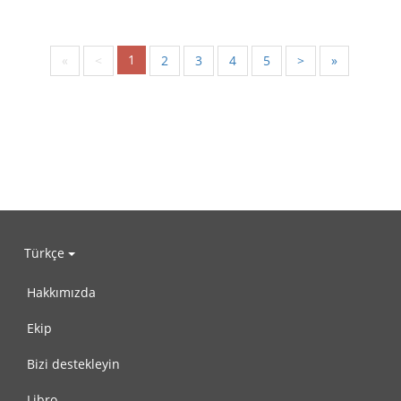
1
«
<
2
3
4
5
>
»
Türkçe
Hakkımızda
Ekip
Bizi destekleyin
Libro