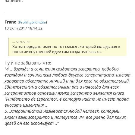
вариант.
Frano
(
Profili görüntüle
)
10 Ekim 2017 18:14:32
SEN7759:
Хотел передать именно тот смысл , который вкладывал в
понятие внутренней идеи сам создатель языка.
Ну и не забывать, что:
"
4... Взгляды и сочинения создателя эсперанто, подобно
взглядам и сочинениям любого другого эсперантиста, имеют
характер абсолютно личный и ни для кого не обязательный.
Единственными обязательными раз и навсегда для всех
эсперантистов основами языка эсперанто является книга
"Fundamento de Esperanto", в которую никто не имеет права
вносить изменения...
5. Эсперантистом называется любой человек, который
знает язык эсперанто и пользуется им, все равно для каких
целей он его использует...
"