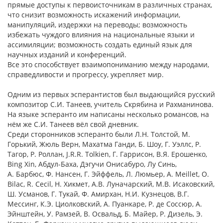
прямые доступы к первоисточникам в различных странах,
что снизит возможность искажений информации,
манипуляций, издержки на переводы; возможность
избежать чуждого влияния на национальные языки и
ассимиляции; возможность создать единый язык для
научных изданий и конференций.
Все это способствует взаимопониманию между народами,
справедливости и прогрессу, укрепляет мир.
Одним из первых эсперантистов был выдающийся русский
композитор С.И. Танеев, учитель Скрябина и Рахманинова.
На языке эсперанто им написаны несколько романсов, на
нём же С.И. Танеев вёл свой дневник.
Среди сторонников эсперанто были Л.Н. Толстой, М.
Горький, Жюль Верн, Махатма Ганди, Б. Шоу, Г. Уэллс, Р.
Тагор, Р. Роллан, J.R.R. Tolkien, Г. Гаррисон, В.Я. Ерошенко,
Bing Xin, Абдул-Баха, Дэгучи Онисабуро, Лу Синь,
А. Барбюс, Ф. Нансен, Г. Эйффель, Л. Люмьер, A. Meillet, O.
Bilac, R. Cecil, Н. Хикмет, А.В. Луначарский, М.В. Исаковский,
Ш. Усманов, Г. Тукай, Ф. Амирхан, Н.И. Кузнецов, В.Г.
Мессинг, К.Э. Циолковский, А. Пуанкаре, Р. де Соссюр, А.
Эйнштейн, У. Рамзей, В. Освальд, Б. Майер, Р. Дизель, Э.