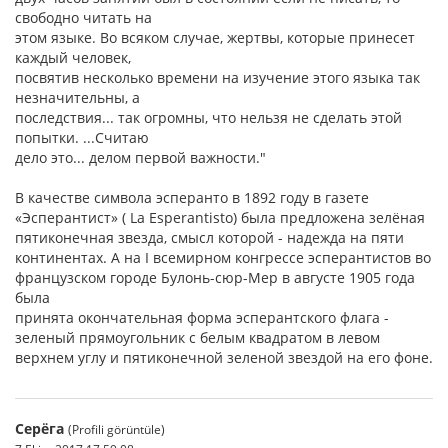
свободно читать на
этом языке. Во всяком случае, жертвы, которые принесет
каждый человек,
посвятив несколько времени на изучение этого языка так
незначительны, а
последствия... так огромны, что нельзя не сделать этой
попытки. ...Считаю
дело это... делом первой важности."
В качестве символа эсперанто в 1892 году в газете
«Эсперантист» ( La Esperantisto) была предложена зелёная
пятиконечная звезда, смысл которой - надежда на пяти
континентах. А на I всемирном конгрессе эсперантистов во
французском городе Булонь-сюр-Мер в августе 1905 года
была
принята окончательная форма эсперантского флага -
зеленый прямоугольник с белым квадратом в левом
верхнем углу и пятиконечной зеленой звездой на его фоне.
Серёга
(Profili görüntüle)