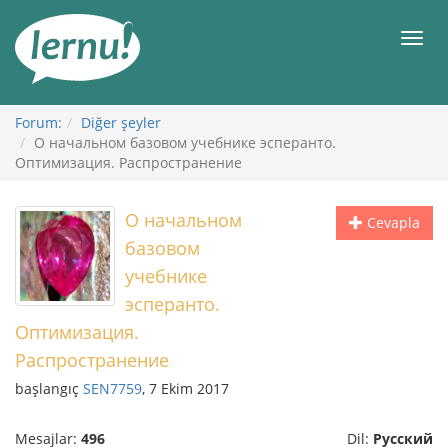
İçerik
Görüntüleme
Men
Forum:
Diğer şeyler
О начальном базовом учебнике эсперанто.
Оптимизация. Распространение
О начальном
Cevapla
базовом
учебнике
эсперанто.
Оптимизация.
Распространение
başlangıç
SEN7759
, 7 Ekim 2017
Mesajlar:
496
Dil:
Русский