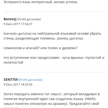
Эсперанто язык интересный, желаю успеха.
Burevoj
(Profili görüntüle)
9 Ekim 2017 17:54:27
(начало цытаты) на нейтральной языковой основе убрать
стены, разделяющие племена...(конец цытаты)
семинолов и апачей? или полян и древлян?
это вступление или предисловие - куча вранья, глупостей и
нелепостей
SEN7759
(
Profili görüntüle
)
9 Ekim 2017 18:33:30
Хотел передать именно тот смысл , который вкладывал в
понятие внутренней идеи сам создатель языка. ИМХО,
смысл понятен (несмотря на архаику). Предлагайте свой