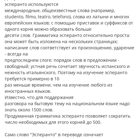
эсперанто используются
международные, общеизвестные слова (например,
studento, filmo, teatro, telefono), слова из латыни и многих
европейских языков; с помощью приставок и суффиксов от
одного корня можно образовать больше
десяти слов. Грамматика эсперанто относительно проста:
она может быть изложена на нескольких страницах;
написание слов соответствует их произношению, ударение
- всегда на
предпоследнем слоге; порядок слов в предложении -
свободный; устная речь сочетает звучность испанского и
нежность итальянского. Поэтому на изучение эсперанто
требуется примерно в 10
раз меньше времени, чем на изучение любого из
иностранных языков.
Известно, что для поддержания
разговора на бытовую тему на национальном языке надо
знать около 1500 слов.
Продуманная грамматика эсперанто позволяет сократить
число необходимых для этого корней до 500.
Само слово "Эсперанто" в переводе означает