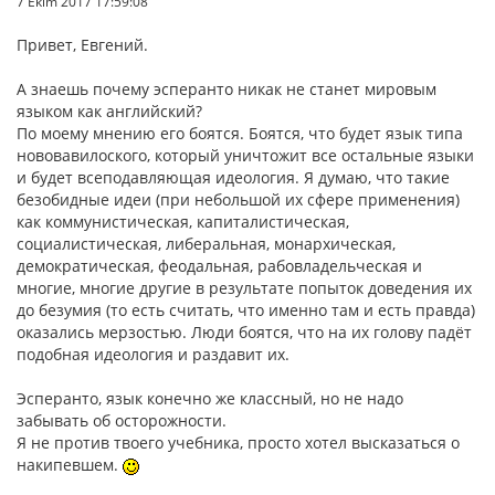
7 Ekim 2017 17:59:08
Привет, Евгений.
А знаешь почему эсперанто никак не станет мировым
языком как английский?
По моему мнению его боятся. Боятся, что будет язык типа
нововавилоского, который уничтожит все остальные языки
и будет всеподавляющая идеология. Я думаю, что такие
безобидные идеи (при небольшой их сфере применения)
как коммунистическая, капиталистическая,
социалистическая, либеральная, монархическая,
демократическая, феодальная, рабовладельческая и
многие, многие другие в результате попыток доведения их
до безумия (то есть считать, что именно там и есть правда)
оказались мерзостью. Люди боятся, что на их голову падёт
подобная идеология и раздавит их.
Эсперанто, язык конечно же классный, но не надо
забывать об осторожности.
Я не против твоего учебника, просто хотел высказаться о
накипевшем.