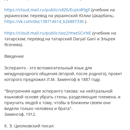
https://cloud.mail.ru/public/s8Z6/EcptoR9gF
(учебник на
украинском; перевод на украинский Юлии Шкарбань;.
https://vk.com/doc138714614_626887336
).
https://cloud.mail.ru/public/oxz2/mxeSCirNE
(учебник на
татарском; перевод на татарский Daryal Gani и Эльрея
Ясенева).
Введение
Эсперанто - это вспомогательный язык для
международного общения (второй, после родного), проект
которого предложил Л.М. Заменгоф в 1887 году.
"Внутренняя идея эсперанто такова: на нейтральной
языковой основе убрать стены, разделяющие племена, и
приучить людей к тому, чтобы в ближнем своём они
видели только человека и брата".
Заменгоф, 1912.
К. Э. Циолковский писал: