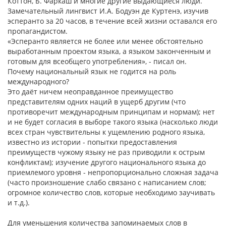
Коттон, Б. Фаркаш и многие другие выдающиеся люди.
Замечательный лингвист И.А. Бодуэн де Куртенэ, изучив
эсперанто за 20 часов, в течение всей жизни оставался его
пропагандистом.
«Эсперанто является не более или менее обстоятельно
выработанным проектом языка, а языком законченным и
готовым для всеобщего употребления», - писал он.
Почему национальный язык не годится на роль
международного?
Это даёт ничем неоправданное преимущество
представителям одних наций в ущерб другим (что
противоречит международным принципам и нормам); нет
и не будет согласия в выборе такого языка (насколько люди
всех стран чувствительны к ущемлению родного языка,
известно из истории - попытки предоставления
преимуществ чужому языку не раз приводили к острым
конфликтам); изучение другого национального языка до
приемлемого уровня - непропорционально сложная задача
(часто произношение слабо связано с написанием слов;
огромное количество слов, которые необходимо заучивать
и т.д.).
Для уменьшения количества запоминаемых слов в