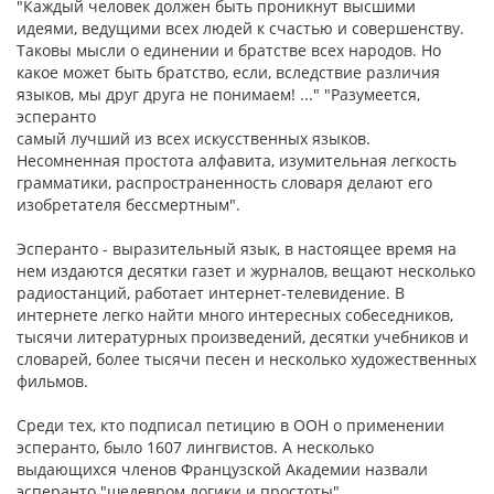
"Каждый человек должен быть проникнут высшими
идеями, ведущими всех людей к счастью и совершенству.
Таковы мысли о единении и братстве всех народов. Но
какое может быть братство, если, вследствие различия
языков, мы друг друга не понимаем! ..." "Разумеется,
эсперанто
самый лучший из всех искусственных языков.
Несомненная простота алфавита, изумительная легкость
грамматики, распространенность словаря делают его
изобретателя бессмертным".
Эсперанто - выразительный язык, в настоящее время на
нем издаются десятки газет и журналов, вещают несколько
радиостанций, работает интернет-телевидение. В
интернете легко найти много интересных собеседников,
тысячи литературных произведений, десятки учебников и
словарей, более тысячи песен и несколько художественных
фильмов.
Среди тех, кто подписал петицию в ООН о применении
эсперанто, было 1607 лингвистов. А несколько
выдающихся членов Французской Академии назвали
эсперанто "шедевром логики и простоты".