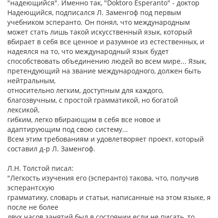
"надеющийся". Именно так, "Doktoro Esperanto" - доктор
Надеющийся, подписался Л. Заменгоф под первым
учебником эсперанто. Он понял, что международным
может стать лишь такой искусственный язык, который
вбирает в себя все ценное и разумное из естественных, и
надеялся на то, что международный язык будет
способствовать объединению людей во всем мире... Язык,
претендующий на звание международного, должен быть
нейтральным,
относительно легким, доступным для каждого,
благозвучным, с простой грамматикой, но богатой
лексикой,
гибким, легко вбирающим в себя все новое и
адаптирующим под свою систему...
Всем этим требованиям и удовлетворяет проект, который
составил д-р Л. Заменгоф.
Л.Н. Толстой писал:
"Легкость изучения его (эсперанто) такова, что, получив
эсперантскую
грамматику, словарь и статьи, написанные на этом языке, я
после не более
двух часов занятий был в состоянии если не писать, то