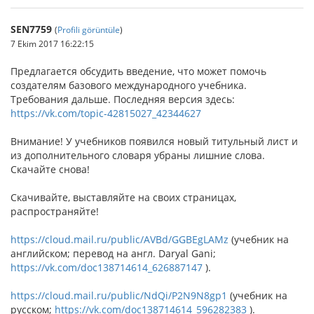
SEN7759
(
Profili görüntüle
)
7 Ekim 2017 16:22:15
Предлагается обсудить введение, что может помочь
создателям базового международного учебника.
Требования дальше. Последняя версия здесь:
https://vk.com/topic-42815027_42344627
Внимание! У учебников появился новый титульный лист и
из дополнительного словаря убраны лишние слова.
Скачайте снова!
Скачивайте, выставляйте на своих страницах,
распространяйте!
https://cloud.mail.ru/public/AVBd/GGBEgLAMz
(учебник на
английском; перевод на англ. Daryal Gani;
https://vk.com/doc138714614_626887147
).
https://cloud.mail.ru/public/NdQi/P2N9N8gp1
(учебник на
русском;
https://vk.com/doc138714614_596282383
).