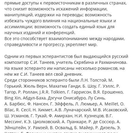
прямые доступы к первоисточникам в различных странах,
что снизит возможность искажений информации,
манипуляций, издержки на переводы; возможность
избежать чуждого влияния на национальные языки и
ассимиляции; возможность создать единый язык для
научных изданий и конференций.
Все это способствует взаимопониманию между народами,
справедливости и прогрессу, укрепляет мир.
Одним из первых эсперантистов был выдающийся русский
композитор С.И. Танеев, учитель Скрябина и Рахманинова.
На языке эсперанто им написаны несколько романсов, на
нём же С.И. Танеев вёл свой дневник.
Среди сторонников эсперанто были Л.Н. Толстой, М.
Горький, Жюль Верн, Махатма Ганди, Б. Шоу, Г. Уэллс, Р.
Тагор, Р. Роллан, J.R.R. Tolkien, Г. Гаррисон, В.Я. Ерошенко,
Bing Xin, Абдул-Баха, Дэгучи Онисабуро, Лу Синь,
А. Барбюс, Ф. Нансен, Г. Эйффель, Л. Люмьер, A. Meillet, O.
Bilac, R. Cecil, Н. Хикмет, А.В. Луначарский, М.В. Исаковский,
Ш. Усманов, Г. Тукай, Ф. Амирхан, Н.И. Кузнецов, В.Г.
Мессинг, К.Э. Циолковский, А. Пуанкаре, Р. де Соссюр, А.
Эйнштейн, У. Рамзей, В. Освальд, Б. Майер, Р. Дизель, Э.