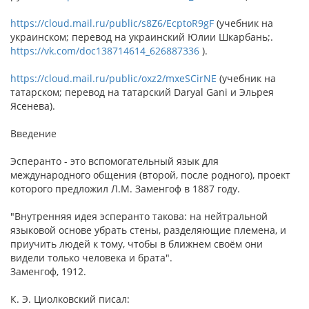
https://cloud.mail.ru/public/s8Z6/EcptoR9gF
(учебник на
украинском; перевод на украинский Юлии Шкарбань;.
https://vk.com/doc138714614_626887336
).
https://cloud.mail.ru/public/oxz2/mxeSCirNE
(учебник на
татарском; перевод на татарский Daryal Gani и Эльрея
Ясенева).
Введение
Эсперанто - это вспомогательный язык для
международного общения (второй, после родного), проект
которого предложил Л.М. Заменгоф в 1887 году.
"Внутренняя идея эсперанто такова: на нейтральной
языковой основе убрать стены, разделяющие племена, и
приучить людей к тому, чтобы в ближнем своём они
видели только человека и брата".
Заменгоф, 1912.
К. Э. Циолковский писал: