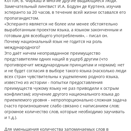
Коттон, Б. Фаркаш и многие другие выдающиеся люди.
Замечательный лингвист И.А. Бодуэн де Куртенэ, изучив
эсперанто за 20 часов, в течение всей жизни оставался его
пропагандистом.
«Эсперанто является не более или менее обстоятельно
выработанным проектом языка, а языком законченным и
готовым для всеобщего употребления», - писал он.
Почему национальный язык не годится на роль
международного?
Это даёт ничем неоправданное преимущество
представителям одних наций в ущерб другим (что
противоречит международным принципам и нормам); нет
и не будет согласия в выборе такого языка (насколько люди
всех стран чувствительны к ущемлению родного языка,
известно из истории - попытки предоставления
преимуществ чужому языку не раз приводили к острым
конфликтам); изучение другого национального языка до
приемлемого уровня - непропорционально сложная задача
(часто произношение слабо связано с написанием слов;
огромное количество слов, которые необходимо заучивать
и т.д.).
Для уменьшения количества запоминаемых слов в