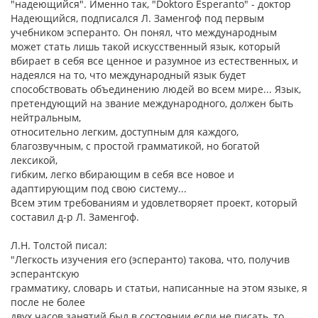
"надеющийся". Именно так, "Doktoro Esperanto" - доктор
Надеющийся, подписался Л. Заменгоф под первым
учебником эсперанто. Он понял, что международным
может стать лишь такой искусственный язык, который
вбирает в себя все ценное и разумное из естественных, и
надеялся на то, что международный язык будет
способствовать объединению людей во всем мире... Язык,
претендующий на звание международного, должен быть
нейтральным,
относительно легким, доступным для каждого,
благозвучным, с простой грамматикой, но богатой
лексикой,
гибким, легко вбирающим в себя все новое и
адаптирующим под свою систему...
Всем этим требованиям и удовлетворяет проект, который
составил д-р Л. Заменгоф.
Л.Н. Толстой писал:
"Легкость изучения его (эсперанто) такова, что, получив
эсперантскую
грамматику, словарь и статьи, написанные на этом языке, я
после не более
двух часов занятий был в состоянии если не писать, то