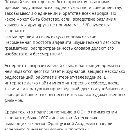
"Каждый человек должен быть проникнут высшими
идеями, ведущими всех людей к счастью и совершенству.
Таковы мысли о единении и братстве всех народов. Но
какое может быть братство, если, вследствие различия
языков, мы друг друга не понимаем! ..." "Разумеется,
эсперанто
самый лучший из всех искусственных языков.
Несомненная простота алфавита, изумительная легкость
грамматики, распространенность словаря делают его
изобретателя бессмертным".
Эсперанто - выразительный язык, в настоящее время на
нем издаются десятки газет и журналов, вещают несколько
радиостанций, работает интернет-телевидение. В
интернете легко найти много интересных собеседников,
тысячи литературных произведений, десятки учебников и
словарей, более тысячи песен и несколько художественных
фильмов.
Среди тех, кто подписал петицию в ООН о применении
эсперанто, было 1607 лингвистов. А несколько
выдающихся членов Французской Академии назвали
эсперанто "шедевром логики и простоты".