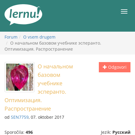
K
vsebini
Meni
Forum
O vsem drugem
О начальном базовом учебнике эсперанто.
Оптимизация. Распространение
О начальном
Odgovori
базовом
учебнике
эсперанто.
Оптимизация.
Распространение
od
SEN7759
, 07. oktober 2017
Sporočila:
496
Jezik:
Русский