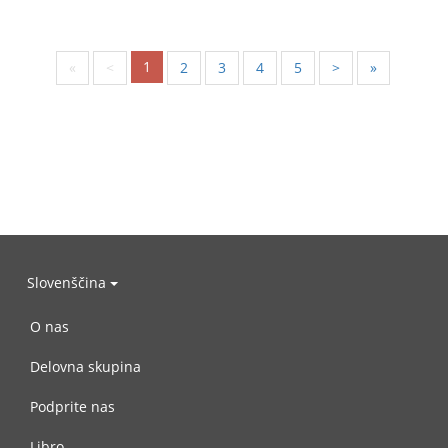
1
«
<
2
3
4
5
>
»
Slovenščina
O nas
Delovna skupina
Podprite nas
Libro