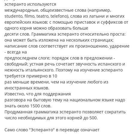
эсперанто используются
международные, общеизвестные слова (например,
studento, filmo, teatro, telefono), слова из латыни и многих
европейских языков; с помощью приставок и суффиксов от
одного корня можно образовать больше
десяти слов. Грамматика эсперанто относительно проста:
она может быть изложена на нескольких страницах;
написание слов соответствует их произношению, ударение
- всегда на
предпоследнем слоге; порядок слов в предложении -
свободный; устная речь сочетает звучность испанского и
нежность итальянского. Поэтому на изучение эсперанто
требуется примерно в 10
раз меньше времени, чем на изучение любого из
иностранных языков.
Известно, что для поддержания
разговора на бытовую тему на национальном языке надо
знать около 1500 слов.
Продуманная грамматика эсперанто позволяет сократить
число необходимых для этого корней до 500.
Само слово "Эсперанто" в переводе означает