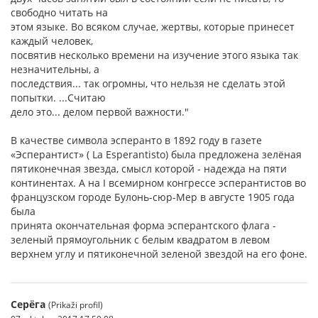
свободно читать на
этом языке. Во всяком случае, жертвы, которые принесет
каждый человек,
посвятив несколько времени на изучение этого языка так
незначительны, а
последствия... так огромны, что нельзя не сделать этой
попытки. ...Считаю
дело это... делом первой важности."
В качестве символа эсперанто в 1892 году в газете
«Эсперантист» ( La Esperantisto) была предложена зелёная
пятиконечная звезда, смысл которой - надежда на пяти
континентах. А на I всемирном конгрессе эсперантистов во
французском городе Булонь-сюр-Мер в августе 1905 года
была
принята окончательная форма эсперантского флага -
зеленый прямоугольник с белым квадратом в левом
верхнем углу и пятиконечной зеленой звездой на его фоне.
Серёга
(Prikaži profil)