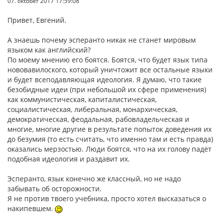
07. oktober 2017 17:59:08
Привет, Евгений.
А знаешь почему эсперанто никак не станет мировым
языком как английский?
По моему мнению его боятся. Боятся, что будет язык типа
нововавилоского, который уничтожит все остальные языки
и будет всеподавляющая идеология. Я думаю, что такие
безобидные идеи (при небольшой их сфере применения)
как коммунистическая, капиталистическая,
социалистическая, либеральная, монархическая,
демократическая, феодальная, рабовладельческая и
многие, многие другие в результате попыток доведения их
до безумия (то есть считать, что именно там и есть правда)
оказались мерзостью. Люди боятся, что на их голову падёт
подобная идеология и раздавит их.
Эсперанто, язык конечно же классный, но не надо
забывать об осторожности.
Я не против твоего учебника, просто хотел высказаться о
накипевшем.