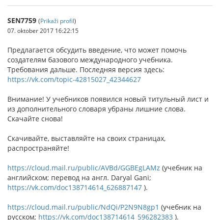
SEN7759
(
Prikaži profil
)
07. oktober 2017 16:22:15
Предлагается обсудить введение, что может помочь
создателям базового международного учебника.
Требования дальше. Последняя версия здесь:
https://vk.com/topic-42815027_42344627
Внимание! У учебников появился новый титульный лист и
из дополнительного словаря убраны лишние слова.
Скачайте снова!
Скачивайте, выставляйте на своих страницах,
распространяйте!
https://cloud.mail.ru/public/AVBd/GGBEgLAMz
(учебник на
английском; перевод на англ. Daryal Gani;
https://vk.com/doc138714614_626887147
).
https://cloud.mail.ru/public/NdQi/P2N9N8gp1
(учебник на
русском;
https://vk.com/doc138714614_596282383
).