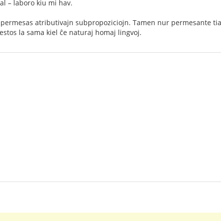
ial – laboro kiu mi hav.
e permesas atributivajn subpropoziciojn. Tamen nur permesante tia
stos la sama kiel ĉe naturaj homaj lingvoj.