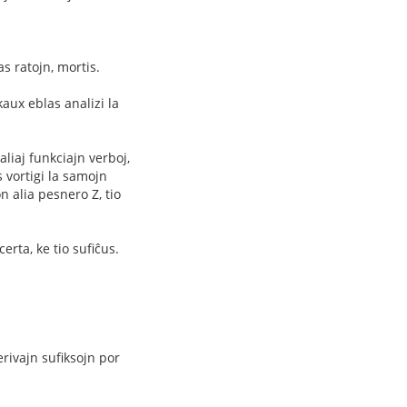
s ratojn, mortis.
aux eblas analizi la
aliaj funkciajn verboj,
s vortigi la samojn
n alia pesnero Z, tio
rta, ke tio sufiĉus.
rivajn sufiksojn por