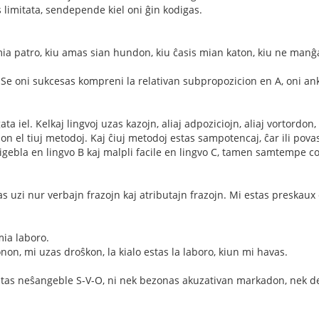
 limitata, sendepende kiel oni ĝin kodigas.
l mia patro, kiu amas sian hundon, kiu ĉasis mian katon, kiu ne manĝa
Se oni sukcesas kompreni la relativan subpropozicion en A, oni ank
 iel. Kelkaj lingvoj uzas kazojn, aliaj adpoziciojn, aliaj vortordon, 
son el tiuj metodoj. Kaj ĉiuj metodoj estas sampotencaj, ĉar ili pova
tigebla en lingvo B kaj malpli facile en lingvo C, tamen samtempe co
i nur verbajn frazojn kaj atributajn frazojn. Mi estas preskaux ce
mia laboro.
non, mi uzas droŝkon, la kialo estas la laboro, kiun mi havas.
estas neŝangeble S-V-O, ni nek bezonas akuzativan markadon, nek de