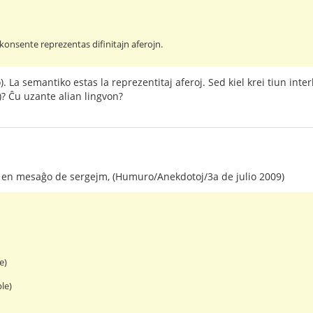
rkonsente reprezentas difinitajn aferojn.
o). La semantiko estas la reprezentitaj aferoj. Sed kiel krei tiun int
)? Ĉu uzante alian lingvon?
 en mesaĝo de sergejm, (Humuro/Anekdotoj/3a de julio 2009)
e)
le)