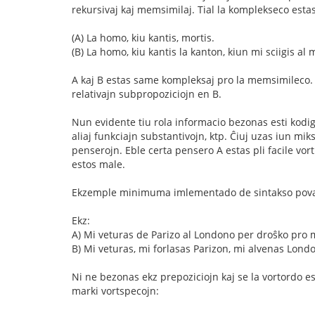
rekursivaj kaj memsimilaj. Tial la komplekseco estas
(A) La homo, kiu kantis, mortis.
(B) La homo, kiu kantis la kanton, kiun mi sciigis a
A kaj B estas same kompleksaj pro la memsimileco. 
relativajn subpropoziciojn en B.
Nun evidente tiu rola informacio bezonas esti kodigata
aliaj funkciajn substantivojn, ktp. Ĉiuj uzas iun mik
penserojn. Eble certa pensero A estas pli facile vor
estos male.
Ekzemple minimuma imlementado de sintakso povas uz
Ekz:
A) Mi veturas de Parizo al Londono per droŝko pro 
B) Mi veturas, mi forlasas Parizon, mi alvenas Londo
Ni ne bezonas ekz prepoziciojn kaj se la vortordo 
marki vortspecojn: