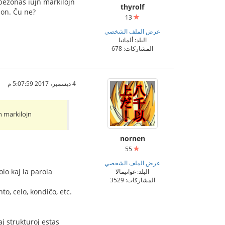
 bezonas iujn markilojn
thyrolf
onon. Ĉu ne?
13
عرض الملف الشخصي
البلد: ألمانيا
المشاركات: 678
4 ديسمبر، 2017 5:07:59 م
n markilojn
nornen
55
عرض الملف الشخصي
lo kaj la parola
البلد: غواتيمالا
المشاركات: 3529
to, celo, kondiĉo, etc.
j strukturoj estas