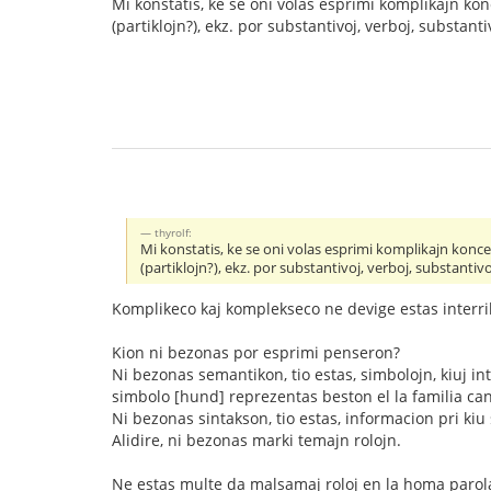
Mi konstatis, ke se oni volas esprimi komplikajn kon
(partiklojn?), ekz. por substantivoj, verboj, substant
thyrolf:
Mi konstatis, ke se oni volas esprimi komplikajn koncep
(partiklojn?), ekz. por substantivoj, verboj, substantiv
Komplikeco kaj komplekseco ne devige estas interril
Kion ni bezonas por esprimi penseron?
Ni bezonas semantikon, tio estas, simbolojn, kiuj in
simbolo [hund] reprezentas beston el la familia can
Ni bezonas sintakson, tio estas, informacion pri kiu s
Alidire, ni bezonas marki temajn rolojn.
Ne estas multe da malsamaj roloj en la homa parolad