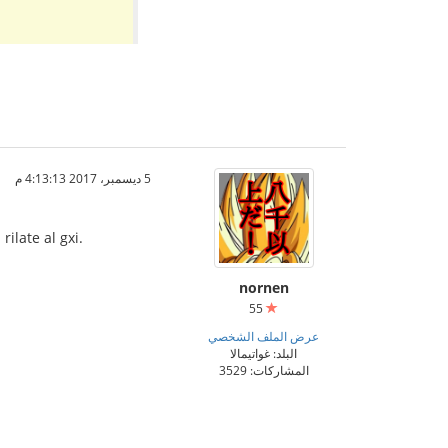
5 ديسمبر، 2017 4:13:13 م
ilate al gxi.
nornen
55
عرض الملف الشخصي
البلد: غواتيمالا
المشاركات: 3529