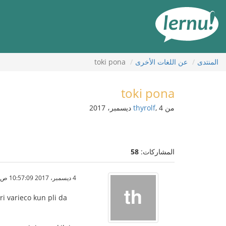
لى
لمحتويات
المنتدى
عن اللغات الأخرى
toki pona
toki pona
من
, 4 ديسمبر، 2017
thyrolf
المشاركات:
58
4 ديسمبر، 2017 10:57:09 ص
ri varieco kun pli da