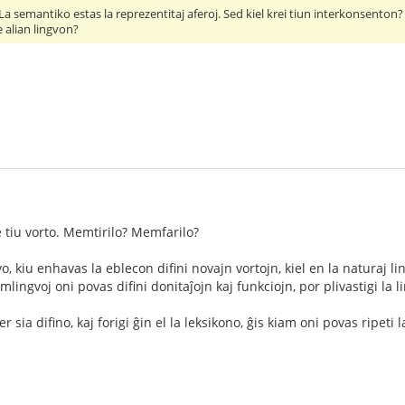
 La semantiko estas la reprezentitaj aferoj. Sed kiel krei tiun interkonsenton?
 alian lingvon?
 tiu vorto. Memtirilo? Memfarilo?
o, kiu enhavas la eblecon difini novajn vortojn, kiel en la naturaj l
mlingvoj oni povas difini donitaĵojn kaj funkciojn, por plivastigi la l
 sia difino, kaj forigi ĝin el la leksikono, ĝis kiam oni povas ripeti