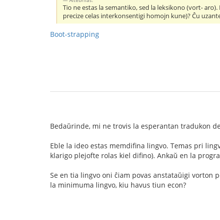
Altebrilas:
Tio ne estas la semantiko, sed la leksikono (vort- aro).
precize celas interkonsentigi homojn kune)? Ĉu uzante
Boot-strapping
Bedaŭrinde, mi ne trovis la esperantan tradukon de
Eble la ideo estas memdifina lingvo. Temas pri lingv
klarigo plejofte rolas kiel difino). Ankaŭ en la progra
Se en tia lingvo oni ĉiam povas anstataŭigi vorton per
la minimuma lingvo, kiu havus tiun econ?