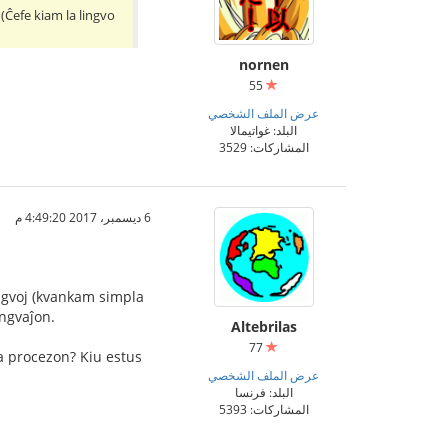
 (Ĉefe kiam la lingvo
nornen
55
عرض الملف الشخصي
البلد: غواتيمالا
المشاركات: 3529
6 ديسمبر، 2017 4:49:20 م
ingvoj (kvankam simpla
ingvaĵon.
Altebrilas
77
 la procezon? Kiu estus
عرض الملف الشخصي
البلد: فرنسا
المشاركات: 5393