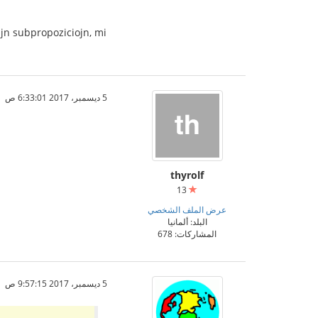
jn subpropoziciojn, mi
5 ديسمبر، 2017 6:33:01 ص
thyrolf
13
عرض الملف الشخصي
البلد: ألمانيا
المشاركات: 678
5 ديسمبر، 2017 9:57:15 ص