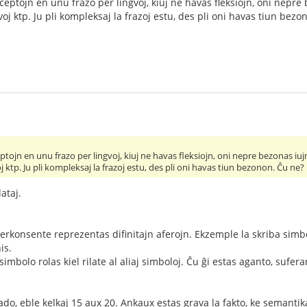
ceptojn en unu frazo per lingvoj, kiuj ne havas fleksiojn, oni nepre
ivoj ktp. Ju pli kompleksaj la frazoj estu, des pli oni havas tiun bez
tojn en unu frazo per lingvoj, kiuj ne havas fleksiojn, oni nepre bezonas iuj
oj ktp. Ju pli kompleksaj la frazoj estu, des pli oni havas tiun bezonon. Ĉu ne?
ataj.
terkonsente reprezentas difinitajn aferojn. Ekzemple la skriba simbo
is.
imbolo rolas kiel rilate al aliaj simboloj. Ĉu ĝi estas aganto, suferan
o, eble kelkaj 15 aux 20. Ankaux estas grava la fakto, ke semantika