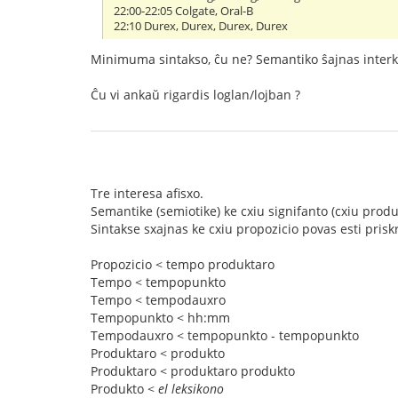
22:00-22:05 Colgate, Oral-B
22:10 Durex, Durex, Durex, Durex
Minimuma sintakso, ĉu ne? Semantiko ŝajnas interk
Ĉu vi ankaŭ rigardis loglan/lojban ?
Tre interesa afisxo.
Semantike (semiotike) ke cxiu signifanto (cxiu prod
Sintakse sxajnas ke cxiu propozicio povas esti priskri
Propozicio < tempo produktaro
Tempo < tempopunkto
Tempo < tempodauxro
Tempopunkto < hh:mm
Tempodauxro < tempopunkto - tempopunkto
Produktaro < produkto
Produktaro < produktaro produkto
Produkto <
el leksikono