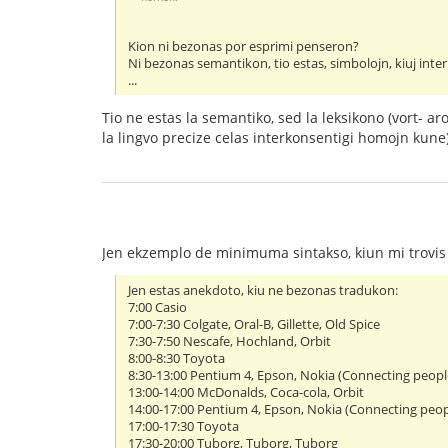
Kion ni bezonas por esprimi penseron?
Ni bezonas semantikon, tio estas, simbolojn, kiuj inte
...
Tio ne estas la semantiko, sed la leksikono (vort- ar
la lingvo precize celas interkonsentigi homojn kune
Jen ekzemplo de minimuma sintakso, kiun mi trovis
Jen estas anekdoto, kiu ne bezonas tradukon:
7:00 Casio
7:00-7:30 Colgate, Oral-B, Gillette, Old Spice
7:30-7:50 Nescafe, Hochland, Orbit
8:00-8:30 Toyota
8:30-13:00 Pentium 4, Epson, Nokia (Connecting peopl
13:00-14:00 McDonalds, Coca-cola, Orbit
14:00-17:00 Pentium 4, Epson, Nokia (Connecting peop
17:00-17:30 Toyota
17:30-20:00 Tuborg, Tuborg, Tuborg