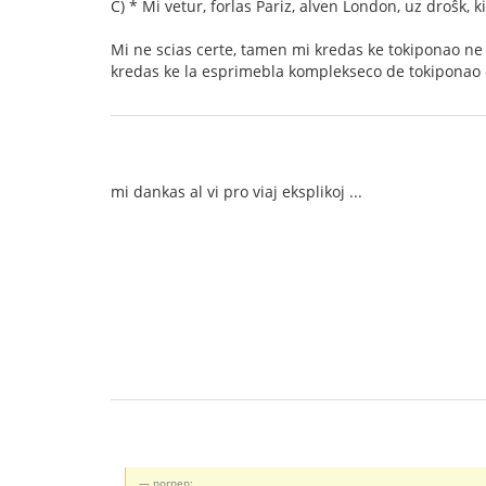
C) * Mi vetur, forlas Pariz, alven London, uz droŝk, k
Mi ne scias certe, tamen mi kredas ke tokiponao n
kredas ke la esprimebla komplekseco de tokiponao e
mi dankas al vi pro viaj eksplikoj ...
nornen: