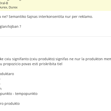
Oral-B
Durex, Durex
 ne? Semantiko ŝajnas interkonsentita nur per reklamo.
glan/lojban ?
ke cxiu signifanto (cxiu produkto) signifas ne nur la produkton mem
u propozicio povas esti priskribita tiel
oduktaro
o
o
m
punkto - tempopunkto
ro produkto