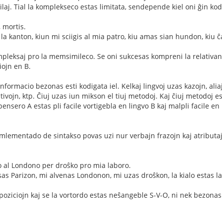
laj. Tial la komplekseco estas limitata, sendepende kiel oni ĝin kod
, mortis.
 la kanton, kiun mi sciigis al mia patro, kiu amas sian hundon, kiu 
pleksaj pro la memsimileco. Se oni sukcesas kompreni la relativan 
iojn en B.
nformacio bezonas esti kodigata iel. Kelkaj lingvoj uzas kazojn, aliaj
tivojn, ktp. Ĉiuj uzas iun mikson el tiuj metodoj. Kaj ĉiuj metodoj e
pensero A estas pli facile vortigebla en lingvo B kaj malpli facile e
mentado de sintakso povas uzi nur verbajn frazojn kaj atributajn f
o al Londono per droŝko pro mia laboro.
asas Parizon, mi alvenas Londonon, mi uzas droŝkon, la kialo estas la
oziciojn kaj se la vortordo estas neŝangeble S-V-O, ni nek bezona