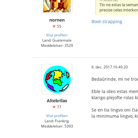
Altebrilas:
Tio ne estas la semant
precize celas interk
nornen
Boot-strapping
55
Vise profilen
Land: Guatemala
Meddelelser: 3529
6. dec. 2017 16.49.20
Bedaŭrinde, mi ne trov
Eble la ideo estas memd
klarigo plejofte rolas k
Altebrilas
77
Se en tia lingvo oni ĉi
Vise profilen
la minimuma lingvo, k
Land: Frankrig
Meddelelser: 5393