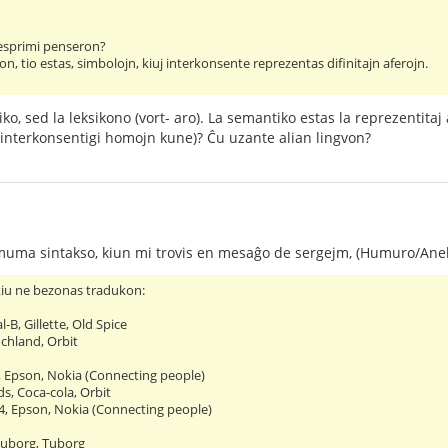
 esprimi penseron?
, tio estas, simbolojn, kiuj interkonsente reprezentas difinitajn aferojn.
ko, sed la leksikono (vort- aro). La semantiko estas la reprezentitaj
s interkonsentigi homojn kune)? Ĉu uzante alian lingvon?
uma sintakso, kiun mi trovis en mesaĝo de sergejm, (Humuro/Anekd
kiu ne bezonas tradukon:
l-B, Gillette, Old Spice
ochland, Orbit
, Epson, Nokia (Connecting people)
s, Coca-cola, Orbit
4, Epson, Nokia (Connecting people)
Tuborg, Tuborg