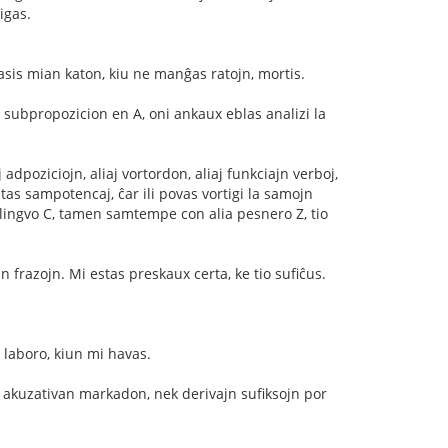
igas.
ĉasis mian katon, kiu ne manĝas ratojn, mortis.
subpropozicion en A, oni ankaux eblas analizi la
 adpoziciojn, aliaj vortordon, aliaj funkciajn verboj,
stas sampotencaj, ĉar ili povas vortigi la samojn
n lingvo C, tamen samtempe con alia pesnero Z, tio
razojn. Mi estas preskaux certa, ke tio sufiĉus.
 laboro, kiun mi havas.
s akuzativan markadon, nek derivajn sufiksojn por