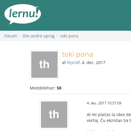
Til
indholdet
Forum
Om andre sprog
toki pona
toki pona
af
thyrolf
, 4. dec. 2017
Meddelelser:
58
4. dec. 2017 10.57.09
Al mi plaĉas la ideo d
vortoj. Ĉu ekzistas tia