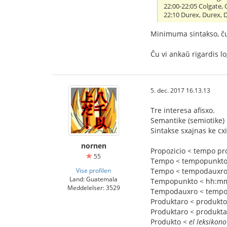
22:00-22:05 Colgate, 
22:10 Durex, Durex, 
Minimuma sintakso, ĉu
Ĉu vi ankaŭ rigardis lo
5. dec. 2017 16.13.13
Tre interesa afisxo.
Semantike (semiotike) 
Sintakse sxajnas ke cxi
nornen
Propozicio < tempo pr
55
Tempo < tempopunkt
Vise profilen
Tempo < tempodauxr
Land: Guatemala
Tempopunkto < hh:m
Meddelelser: 3529
Tempodauxro < tempo
Produktaro < produkto
Produktaro < produkta
Produkto <
el leksikono