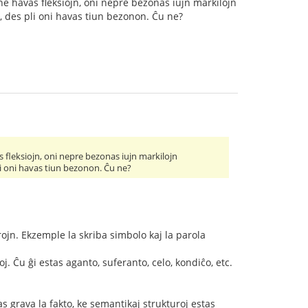
 ne havas fleksiojn, oni nepre bezonas iujn markilojn
tu, des pli oni havas tiun bezonon. Ĉu ne?
s fleksiojn, oni nepre bezonas iujn markilojn
 pli oni havas tiun bezonon. Ĉu ne?
rojn. Ekzemple la skriba simbolo kaj la parola
oj. Ĉu ĝi estas aganto, suferanto, celo, kondiĉo, etc.
 grava la fakto, ke semantikaj strukturoj estas