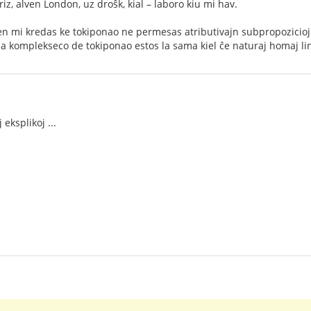
ariz, alven London, uz droŝk, kial – laboro kiu mi hav.
men mi kredas ke tokiponao ne permesas atributivajn subpropozicio
a komplekseco de tokiponao estos la sama kiel ĉe naturaj homaj lin
 eksplikoj ...