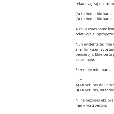
rekursivaj kaj memsimi
(A) La homo, kiu kantis
(B) La homo, kiu kantis
A kaj B estas same kom
relativajn subpropozic
Nun evidente tiu rola i
aliaj funkciajn substan
penserojn. Eble certa 
estos male.
Ekzemple minimuma imle
Ekz:
A) Mi veturas de Pariz
B) Mi veturas, mi forl
Ni ne bezonas ekz prep
marki vortspecojn: