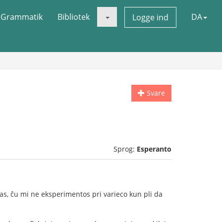
Grammatik
Bibliotek
DA
Logge ind
Svare
Sprog:
Esperanto
sas, ĉu mi ne eksperimentos pri varieco kun pli da