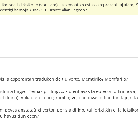
iko, sed la leksikono (vort- aro). La semantiko estas la reprezentitaj aferoj. 
onsentigi homojn kune)? Ĉu uzante alian lingvon?
is la esperantan tradukon de tiu vorto. Memtirilo? Memfarilo?
ifina lingvo. Temas pri lingvo, kiu enhavas la eblecon difini novajn
iel difino). Ankaŭ en la programlingvoj oni povas difini donitaĵojn kaj
am povas anstataŭigi vorton per sia difino, kaj forigi ĝin el la leksik
iu havus tiun econ?