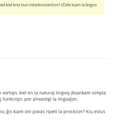
Sed kiel krei tiun interkonsenton? (Ĉefe kiam la lingvo
 vortojn, kiel en la naturaj lingvoj (kvankam simpla
 funkciojn, por plivastigi la lingvaĵon.
ono, ĝis kiam oni povas ripeti la procezon? Kiu estus