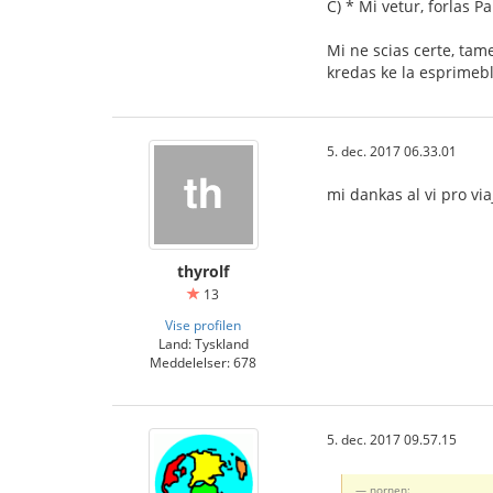
C) * Mi vetur, forlas P
Mi ne scias certe, ta
kredas ke la esprimebl
5. dec. 2017 06.33.01
mi dankas al vi pro viaj
thyrolf
13
Vise profilen
Land: Tyskland
Meddelelser: 678
5. dec. 2017 09.57.15
nornen: