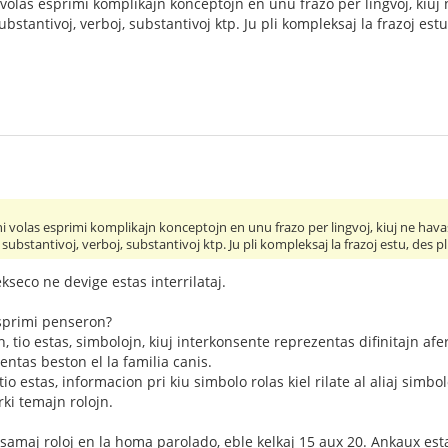
i volas esprimi komplikajn konceptojn en unu frazo per lingvoj, kiuj
 substantivoj, verboj, substantivoj ktp. Ju pli kompleksaj la frazoj es
ni volas esprimi komplikajn konceptojn en unu frazo per lingvoj, kiuj ne hava
r substantivoj, verboj, substantivoj ktp. Ju pli kompleksaj la frazoj estu, des
seco ne devige estas interrilataj.
sprimi penseron?
 tio estas, simbolojn, kiuj interkonsente reprezentas difinitajn afe
ntas beston el la familia canis.
io estas, informacion pri kiu simbolo rolas kiel rilate al aliaj simbol
rki temajn rolojn.
amaj roloj en la homa parolado, eble kelkaj 15 aux 20. Ankaux estas