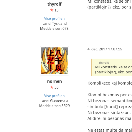
Mi konstatis, ke se on
thyrolf
(partiklojn?), ekz. por
13
Vise profilen
Land: Tyskland
Meddelelser: 678
4. dec. 2017 17.07.59
thyrolf:
Mi konstatis, ke se o
(partiklojn?), ekz. po
nornen
Komplikeco kaj komplek
55
Kion ni bezonas por e
Vise profilen
Ni bezonas semantikon,
Land: Guatemala
Meddelelser: 3529
simbolo [hund] repreze
Ni bezonas sintakson, t
Alidire, ni bezonas ma
Ne estas multe da mals