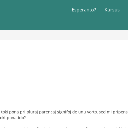
Esperanto?
Kursus
e toki pona pri pluraj parencaj signifoj de unu vorto, sed mi pripen
 toki-pona-ido?