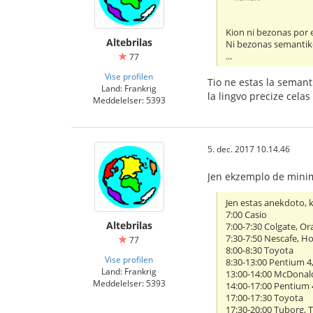
Kion ni bezonas por
Altebrilas
Ni bezonas semantikon
...
77
Vise profilen
Tio ne estas la semanti
Land: Frankrig
la lingvo precize cela
Meddelelser: 5393
5. dec. 2017 10.14.46
Jen ekzemplo de minim
Jen estas anekdoto, 
7:00 Casio
Altebrilas
7:00-7:30 Colgate, Ora
7:30-7:50 Nescafe, H
77
8:00-8:30 Toyota
Vise profilen
8:30-13:00 Pentium 4
Land: Frankrig
13:00-14:00 McDonald
Meddelelser: 5393
14:00-17:00 Pentium 
17:00-17:30 Toyota
17:30-20:00 Tuborg, 