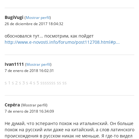
BugiVugi
(
Mostrar perfil
)
26 de diciembre de 2017 18:04:32
обосновался тут... посмотрим, как пойдет
http://www.e-novosti.info/forumo/post112708.html#p...
Ivan1111
(
Mostrar perfil
)
7 de enero de 2018 16:02:31
s 1 s 2 s 3 s 4 s 5 sssssss ss ss
Серёга
(Mostrar perfil)
7 de enero de 2018 16:34:09
Не думай, что эсперанто похож на итальянский. Он больше
похож на русский или даже на китайский, а слов латинского
происхождения в русском никак не меньше. Я где-то видел