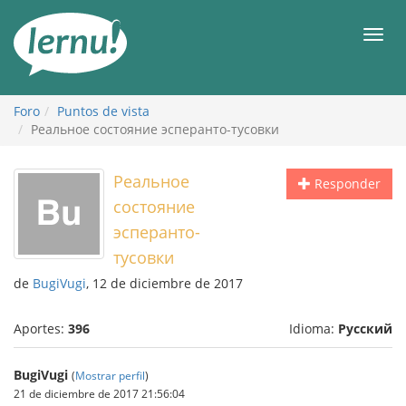
Contenido
Men
Foro
Puntos de vista
Реальное состояние эсперанто-тусовки
Реальное
Responder
состояние
эсперанто-
тусовки
de
BugiVugi
, 12 de diciembre de 2017
Aportes:
396
Idioma:
Русский
BugiVugi
(
Mostrar perfil
)
21 de diciembre de 2017 21:56:04