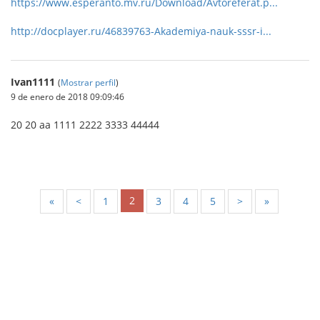
https://www.esperanto.mv.ru/Download/Avtoreferat.p...
http://docplayer.ru/46839763-Akademiya-nauk-sssr-i...
Ivan1111
(
Mostrar perfil
)
9 de enero de 2018 09:09:46
20 20 aa 1111 2222 3333 44444
2
«
<
1
3
4
5
>
»