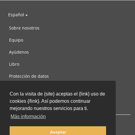
Español
Sobre nosotros
Equipo
Ayúdenos
Libro
Protección de datos
Condiciones de uso
Con la visita de {site} aceptas el {link} uso de
Contáctenos
cookies {/link}. Así podemos continuar
mejorando nuestros servicios para ti.
Más información
Aceptar