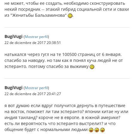
не может, чтобы ее создать, необходимо сконструировать
некий посредник -- этакий гибрид социальной сети и свахи
из "Женитьбы Бальзаминова"
.
BugiVugi
(
Mostrar perfil
)
22 de diciembre de 2017 20:38:51
натыкался через гугл на те 100500 страниц от 6 января.
спасибо за наводку. но там как я понял куча людей не от
эсперанто. поэтому спасибо за выжимку
BugiVugi
(
Mostrar perfil
)
22 de diciembre de 2017 20:41:27
я вот думаю если вдруг получится дернуть в путешествие
на восток, поможет ли там эсперанто? японии китае ну или
индия таиланд? короче не в европе. в южной америке?
есть ли вероятность что эсперанто выстрелит? и что
общение будет с нормальными людьми