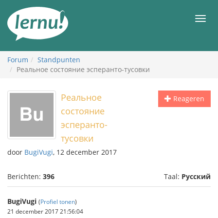
Naar
de
Men
inhoud
Forum
Standpunten
Реальное состояние эсперанто-тусовки
Реальное
Reageren
состояние
эсперанто-
тусовки
door
BugiVugi
, 12 december 2017
Berichten:
396
Taal:
Русский
BugiVugi
(
Profiel tonen
)
21 december 2017 21:56:04