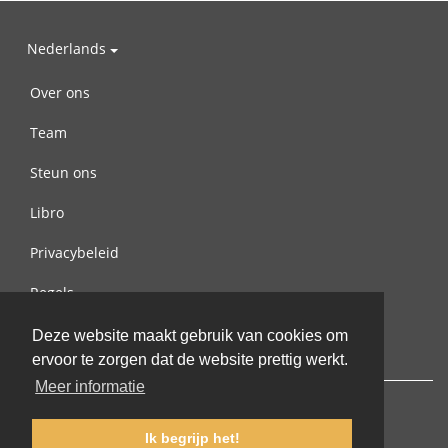
Nederlands
Over ons
Team
Steun ons
Libro
Privacybeleid
Regels
Contact met ons opnemen
Deze website maakt gebruik van cookies om
ervoor te zorgen dat de website prettig werkt.
Meer informatie
Ik begrijp het!