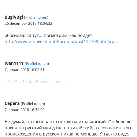
BugiVugi
(
Profiel tonen
)
26 december 2017 18:04:32
обосновался тут... посмотрим, как пойдет
http://www.e-novosti.info/forumo/post112708.html#p...
Ivan1111
(
Profiel tonen
)
7 januari 2018 16:02:31
s 1 s 2 s 3 s 4 s 5 sssssss ss ss
Серёга
(Profiel tonen)
7 januari 2018 16:34:09
Не думай, что эсперанто похож на итальянский. Он больше
похож на русский или даже на китайский, а слов латинского
происхождения в русском никак не меньше. Я где-то видел