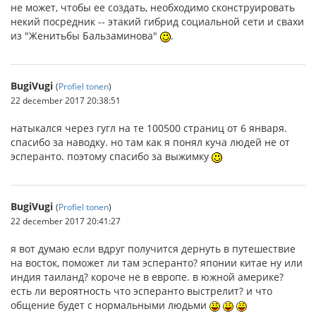
не может, чтобы ее создать, необходимо сконструировать
некий посредник -- этакий гибрид социальной сети и свахи
из "Женитьбы Бальзаминова"
.
BugiVugi
(
Profiel tonen
)
22 december 2017 20:38:51
натыкался через гугл на те 100500 страниц от 6 января.
спасибо за наводку. но там как я понял куча людей не от
эсперанто. поэтому спасибо за выжимку
BugiVugi
(
Profiel tonen
)
22 december 2017 20:41:27
я вот думаю если вдруг получится дернуть в путешествие
на восток, поможет ли там эсперанто? японии китае ну или
индия таиланд? короче не в европе. в южной америке?
есть ли вероятность что эсперанто выстрелит? и что
общение будет с нормальными людьми