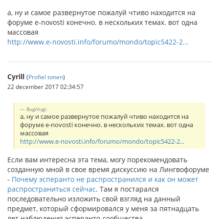
а, ну и самое развернутое пожалуй чтиво находится на
форуме e-novosti конечно. в нескольких темах. вот одна
массовая
http://www.e-novosti.info/forumo/mondo/topic5422-2...
Cyrill
(
Profiel tonen
)
22 december 2017 02:34:57
BugiVugi:
а, ну и самое развернутое пожалуй чтиво находится на
форуме e-novosti конечно. в нескольких темах. вот одна
массовая
http://www.e-novosti.info/forumo/mondo/topic5422-2...
Если вам интересна эта тема, могу порекомендовать
созданную мной в свое время дискуссию на Лингвофоруме
-
Почему эсперанто не распространился и как он может
распространиться сейчас
. Там я постарался
последовательно изложить свой взгляд на данный
предмет, который сформировался у меня за пятнадцать
лет наблюдения эсперанто-сообщества.