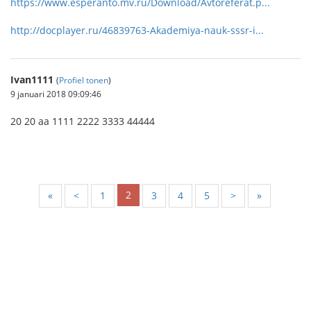
https://www.esperanto.mv.ru/Download/Avtoreferat.p...
http://docplayer.ru/46839763-Akademiya-nauk-sssr-i...
Ivan1111
(
Profiel tonen
)
9 januari 2018 09:09:46
20 20 aa 1111 2222 3333 44444
2
«
<
1
3
4
5
>
»