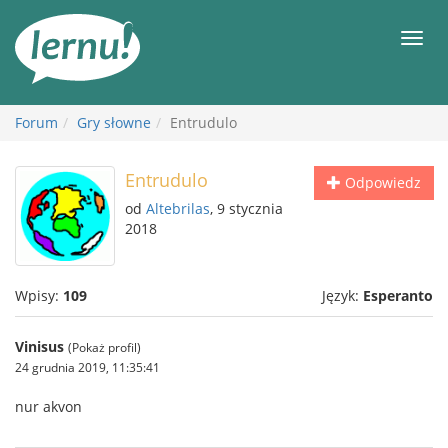
Więcej
Men
Forum
Gry słowne
Entrudulo
Entrudulo
Odpowiedz
od
Altebrilas
, 9 stycznia
2018
Wpisy:
109
Język:
Esperanto
Vinisus
(Pokaż profil)
24 grudnia 2019, 11:35:41
nur akvon