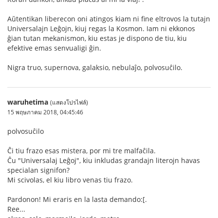
Aŭtentikan liberecon oni atingos kiam ni fine eltrovos la tutajn
Universalajn Leĝojn, kiuj regas la Kosmon. Iam ni ekkonos
ĝian tutan mekanismon, kiu estas je dispono de tiu, kiu
efektive emas senvualigi ĝin.
Nigra truo, supernova, galaksio, nebulaĵo, polvosuĉilo.
waruhetima
(แสดงโปรไฟล์)
15 พฤษภาคม 2018, 04:45:46
polvosuĉilo
Ĉi tiu frazo esas mistera, por mi tre malfaĉila.
Ĉu "Universalaj Leĝoj", kiu inkludas grandajn literojn havas
specialan signifon?
Mi scivolas, el kiu libro venas tiu frazo.
Pardonon! Mi eraris en la lasta demando:[.
Ree...