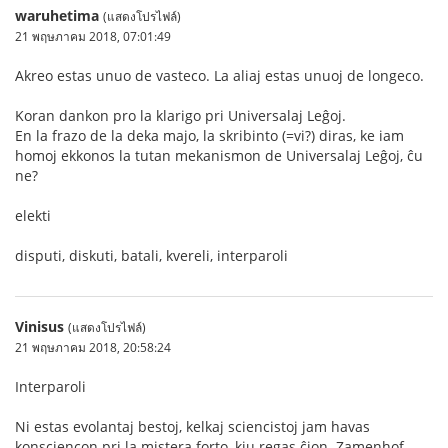
waruhetima
(แสดงโปรไฟล์)
21 พฤษภาคม 2018, 07:01:49
Akreo estas unuo de vasteco. La aliaj estas unuoj de longeco.
Koran dankon pro la klarigo pri Universalaj Leĝoj.
En la frazo de la deka majo, la skribinto (=vi?) diras, ke iam
homoj ekkonos la tutan mekanismon de Universalaj Leĝoj, ĉu
ne?
elekti
disputi, diskuti, batali, kvereli, interparoli
Vinisus
(แสดงโปรไฟล์)
21 พฤษภาคม 2018, 20:58:24
Interparoli
Ni estas evolantaj bestoj, kelkaj sciencistoj jam havas
konsciencon pri la mistera forto, kiu regas ĉion. Zamenhof