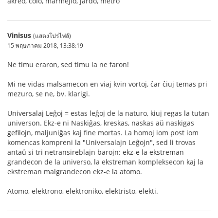
akreo, colo, marmejlo, jardo, metro
Vinisus
(แสดงโปรไฟล์)
15 พฤษภาคม 2018, 13:38:19
Ne timu eraron, sed timu la ne faron!
Mi ne vidas malsamecon en viaj kvin vortoj, ĉar ĉiuj temas pri
mezuro, se ne, bv. klarigi.
Universalaj Leĝoj = estas leĝoj de la naturo, kiuj regas la tutan
universon. Ekz-e ni Naskiĝas, kreskas, naskas aŭ naskigas
gefilojn, maljuniĝas kaj fine mortas. La homoj iom post iom
komencas kompreni la "Universalajn Leĝojn", sed li trovas
antaŭ si tri netransireblajn barojn: ekz-e la ekstreman
grandecon de la universo, la ekstreman kompleksecon kaj la
ekstreman malgrandecon ekz-e la atomo.
Atomo, elektrono, elektroniko, elektristo, elekti.