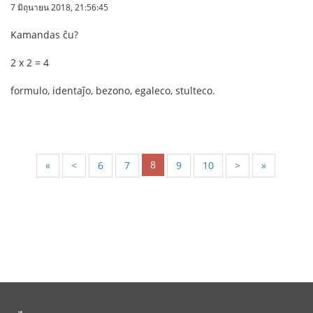
7 มิถุนายน 2018, 21:56:45
Kamandas ĉu?
2 x 2 = 4
formulo, identaĵo, bezono, egaleco, stulteco.
8
«
<
6
7
9
10
>
»