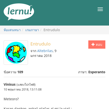
ไป
ยัง
เมนู
สารบัญ
ห้องสนทนา
เกมภาษา
Entrudulo
Entrudulo
ตอบ
จาก
Altebrilas
, 9
มกราคม 2018
ข้อความ
109
ภาษา:
Esperanto
Vinisus
(แสดงโปรไฟล์)
10 พฤษภาคม 2018, 13:11:08
Meteoro?
Koran dankon, ankaŭ plaĉas al mi la viaj! :