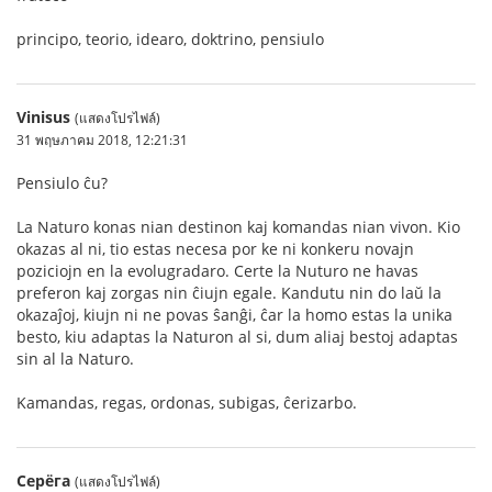
principo, teorio, idearo, doktrino, pensiulo
Vinisus
(แสดงโปรไฟล์)
31 พฤษภาคม 2018, 12:21:31
Pensiulo ĉu?
La Naturo konas nian destinon kaj komandas nian vivon. Kio
okazas al ni, tio estas necesa por ke ni konkeru novajn
poziciojn en la evolugradaro. Certe la Nuturo ne havas
preferon kaj zorgas nin ĉiujn egale. Kandutu nin do laŭ la
okazaĵoj, kiujn ni ne povas ŝanĝi, ĉar la homo estas la unika
besto, kiu adaptas la Naturon al si, dum aliaj bestoj adaptas
sin al la Naturo.
Kamandas, regas, ordonas, subigas, ĉerizarbo.
Серёга
(แสดงโปรไฟล์)