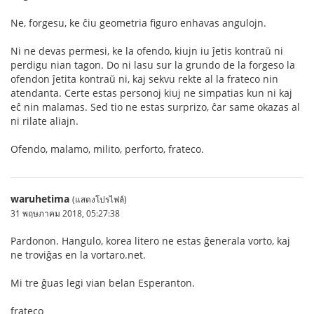
Ne, forgesu, ke ĉiu geometria figuro enhavas angulojn.
Ni ne devas permesi, ke la ofendo, kiujn iu ĵetis kontraŭ ni
perdigu nian tagon. Do ni lasu sur la grundo de la forgeso la
ofendon ĵetita kontraŭ ni, kaj sekvu rekte al la frateco nin
atendanta. Certe estas personoj kiuj ne simpatias kun ni kaj
eĉ nin malamas. Sed tio ne estas surprizo, ĉar same okazas al
ni rilate aliajn.
Ofendo, malamo, milito, perforto, frateco.
waruhetima
(แสดงโปรไฟล์)
31 พฤษภาคม 2018, 05:27:38
Pardonon. Hangulo, korea litero ne estas ĝenerala vorto, kaj
ne troviĝas en la vortaro.net.
Mi tre ĝuas legi vian belan Esperanton.
frateco