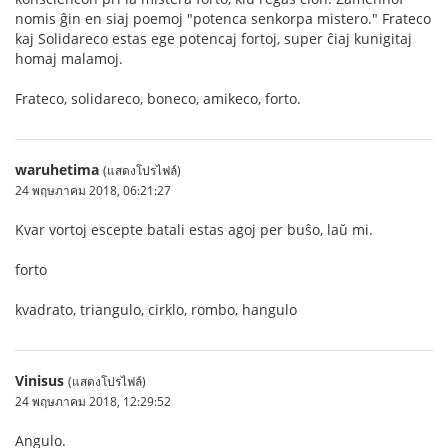
nomis ĝin en siaj poemoj "potenca senkorpa mistero." Frateco
kaj Solidareco estas ege potencaj fortoj, super ĉiaj kunigitaj
homaj malamoj.
Frateco, solidareco, boneco, amikeco, forto.
waruhetima
(แสดงโปรไฟล์)
24 พฤษภาคม 2018, 06:21:27
Kvar vortoj escepte batali estas agoj per buŝo, laŭ mi.
forto
kvadrato, triangulo, cirklo, rombo, hangulo
Vinisus
(แสดงโปรไฟล์)
24 พฤษภาคม 2018, 12:29:52
Angulo.