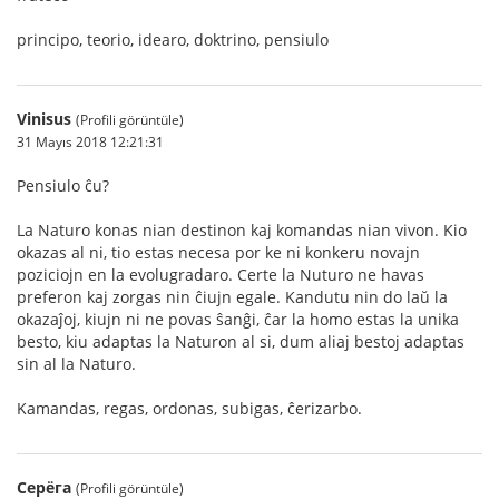
principo, teorio, idearo, doktrino, pensiulo
Vinisus
(Profili görüntüle)
31 Mayıs 2018 12:21:31
Pensiulo ĉu?
La Naturo konas nian destinon kaj komandas nian vivon. Kio
okazas al ni, tio estas necesa por ke ni konkeru novajn
poziciojn en la evolugradaro. Certe la Nuturo ne havas
preferon kaj zorgas nin ĉiujn egale. Kandutu nin do laŭ la
okazaĵoj, kiujn ni ne povas ŝanĝi, ĉar la homo estas la unika
besto, kiu adaptas la Naturon al si, dum aliaj bestoj adaptas
sin al la Naturo.
Kamandas, regas, ordonas, subigas, ĉerizarbo.
Серёга
(Profili görüntüle)