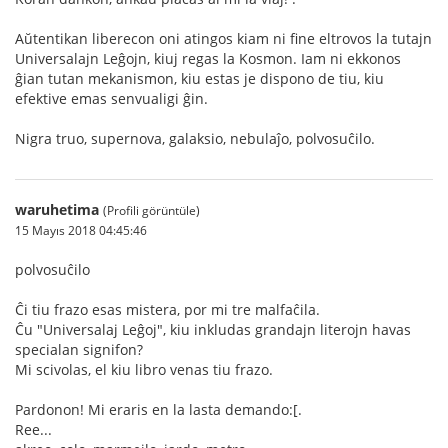
Aŭtentikan liberecon oni atingos kiam ni fine eltrovos la tutajn
Universalajn Leĝojn, kiuj regas la Kosmon. Iam ni ekkonos
ĝian tutan mekanismon, kiu estas je dispono de tiu, kiu
efektive emas senvualigi ĝin.
Nigra truo, supernova, galaksio, nebulaĵo, polvosuĉilo.
waruhetima
(Profili görüntüle)
15 Mayıs 2018 04:45:46
polvosuĉilo
Ĉi tiu frazo esas mistera, por mi tre malfaĉila.
Ĉu "Universalaj Leĝoj", kiu inkludas grandajn literojn havas
specialan signifon?
Mi scivolas, el kiu libro venas tiu frazo.
Pardonon! Mi eraris en la lasta demando:[.
Ree...