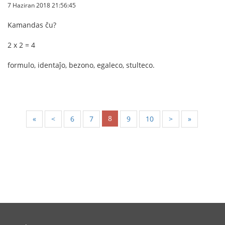
7 Haziran 2018 21:56:45
Kamandas ĉu?
2 x 2 = 4
formulo, identaĵo, bezono, egaleco, stulteco.
8
«
<
6
7
9
10
>
»