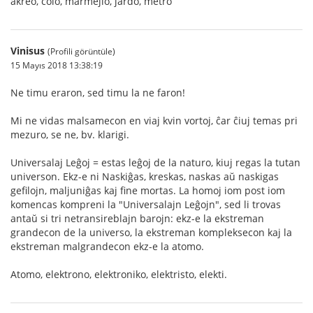
akreo, colo, marmejlo, jardo, metro
Vinisus
(Profili görüntüle)
15 Mayıs 2018 13:38:19
Ne timu eraron, sed timu la ne faron!
Mi ne vidas malsamecon en viaj kvin vortoj, ĉar ĉiuj temas pri
mezuro, se ne, bv. klarigi.
Universalaj Leĝoj = estas leĝoj de la naturo, kiuj regas la tutan
universon. Ekz-e ni Naskiĝas, kreskas, naskas aŭ naskigas
gefilojn, maljuniĝas kaj fine mortas. La homoj iom post iom
komencas kompreni la "Universalajn Leĝojn", sed li trovas
antaŭ si tri netransireblajn barojn: ekz-e la ekstreman
grandecon de la universo, la ekstreman kompleksecon kaj la
ekstreman malgrandecon ekz-e la atomo.
Atomo, elektrono, elektroniko, elektristo, elekti.