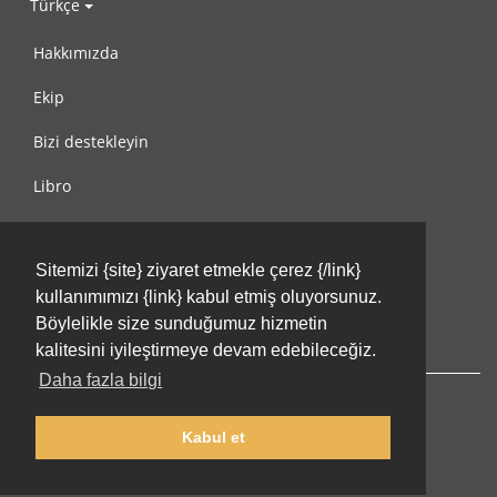
Türkçe
Hakkımızda
Ekip
Bizi destekleyin
Libro
Gizlilik Politikası
Sitemizi {site} ziyaret etmekle çerez {/link}
Kullanım Koşulları
kullanımımızı {link} kabul etmiş oluyorsunuz.
Bize ulaşın
Böylelikle size sunduğumuz hizmetin
kalitesini iyileştirmeye devam edebileceğiz.
Daha fazla bilgi
Kabul et
© 2002-2026 lernu.net |
Impressum