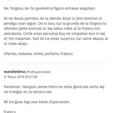
Ne, forgesu, ke ĉiu geometria figuro enhavas angulojn.
Ni ne devas permesi, ke la ofendo, kiujn iu ĵetis kontraŭ ni
perdigu nian tagon. Do ni lasu sur la grundo de la forgeso la
ofendon ĵetita kontraŭ ni, kaj sekvu rekte al la frateco nin
atendanta. Certe estas personoj kiuj ne simpatias kun ni kaj
eĉ nin malamas. Sed tio ne estas surprizo, ĉar same okazas al
ni rilate aliajn.
Ofendo, malamo, milito, perforto, frateco.
waruhetima
(Profili görüntüle)
31 Mayıs 2018 05:27:38
Pardonon. Hangulo, korea litero ne estas ĝenerala vorto, kaj
ne troviĝas en la vortaro.net.
Mi tre ĝuas legi vian belan Esperanton.
frateco