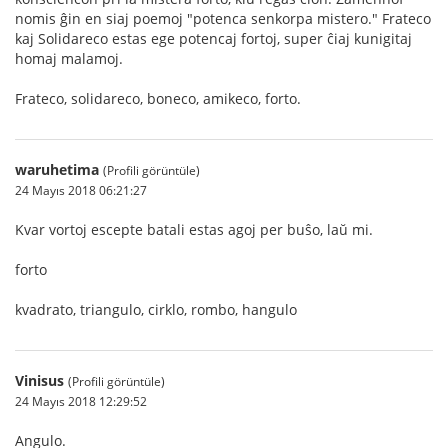
nomis ĝin en siaj poemoj "potenca senkorpa mistero." Frateco
kaj Solidareco estas ege potencaj fortoj, super ĉiaj kunigitaj
homaj malamoj.
Frateco, solidareco, boneco, amikeco, forto.
waruhetima
(Profili görüntüle)
24 Mayıs 2018 06:21:27
Kvar vortoj escepte batali estas agoj per buŝo, laŭ mi.
forto
kvadrato, triangulo, cirklo, rombo, hangulo
Vinisus
(Profili görüntüle)
24 Mayıs 2018 12:29:52
Angulo.