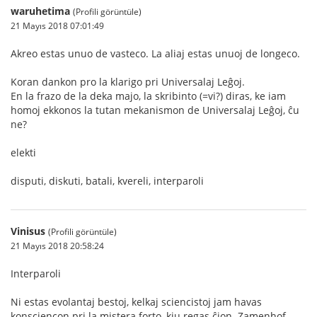
waruhetima
(Profili görüntüle)
21 Mayıs 2018 07:01:49
Akreo estas unuo de vasteco. La aliaj estas unuoj de longeco.
Koran dankon pro la klarigo pri Universalaj Leĝoj.
En la frazo de la deka majo, la skribinto (=vi?) diras, ke iam
homoj ekkonos la tutan mekanismon de Universalaj Leĝoj, ĉu
ne?
elekti
disputi, diskuti, batali, kvereli, interparoli
Vinisus
(Profili görüntüle)
21 Mayıs 2018 20:58:24
Interparoli
Ni estas evolantaj bestoj, kelkaj sciencistoj jam havas
konsciencon pri la mistera forto, kiu regas ĉion. Zamenhof