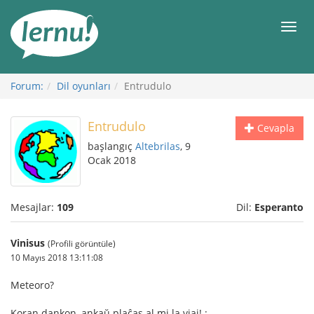
İçerik
Görüntüleme
Men
Forum:
Dil oyunları
Entrudulo
Entrudulo
Cevapla
başlangıç
Altebrilas
, 9
Ocak 2018
Mesajlar:
109
Dil:
Esperanto
Vinisus
(Profili görüntüle)
10 Mayıs 2018 13:11:08
Meteoro?
Koran dankon, ankaŭ plaĉas al mi la viaj! :