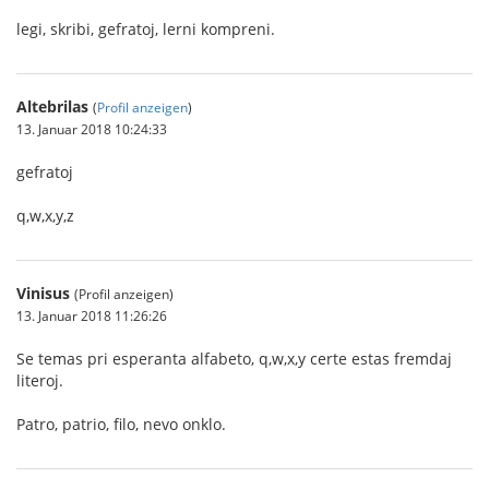
legi, skribi, gefratoj, lerni kompreni.
Altebrilas
(
Profil anzeigen
)
13. Januar 2018 10:24:33
gefratoj
q,w,x,y,z
Vinisus
(Profil anzeigen)
13. Januar 2018 11:26:26
Se temas pri esperanta alfabeto, q,w,x,y certe estas fremdaj
literoj.
Patro, patrio, filo, nevo onklo.