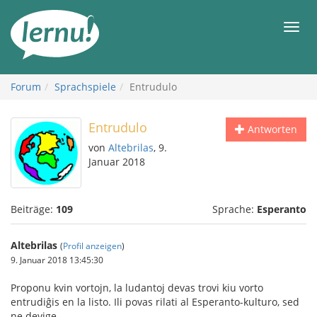
Zum
Inhalt
Men
Forum
Sprachspiele
Entrudulo
Entrudulo
Antworten
von
Altebrilas
, 9.
Januar 2018
Beiträge:
109
Sprache:
Esperanto
Altebrilas
(
Profil anzeigen
)
9. Januar 2018 13:45:30
Proponu kvin vortojn, la ludantoj devas trovi kiu vorto
entrudiĝis en la listo. Ili povas rilati al Esperanto-kulturo, sed
ne devige.