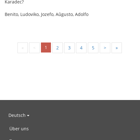
Karadec?
Benito, Ludoviko, Jozefo, Aŭgusto, Adolfo
1
«
<
2
3
4
5
>
»
Deutsch
Über uns