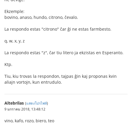
Ekzemple:
bovino, anaso, hundo, citrono, ĉevalo.
La respondo estas "citrono" ĉar ĝi ne estas farmbesto.
q, w, x, y, z
La respondo estas "z", ĉar tiu litero ja ekzistas en Esperanto.
Ktp.
Tiu, kiu trovas la respondon, tajpas ĝin kaj proponas kvin
aliajn vortojn, kun entrudulo.
Altebrilas
(
แสดงโปรไฟล์
)
9 มกราคม 2018, 13:48:12
vino, kafo, rozo, biero, teo