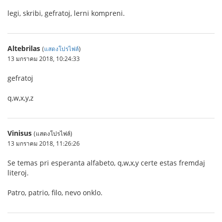
legi, skribi, gefratoj, lerni kompreni.
Altebrilas
(
แสดงโปรไฟล์
)
13 มกราคม 2018, 10:24:33
gefratoj
q,w,x,y,z
Vinisus
(แสดงโปรไฟล์)
13 มกราคม 2018, 11:26:26
Se temas pri esperanta alfabeto, q,w,x,y certe estas fremdaj
literoj.
Patro, patrio, filo, nevo onklo.