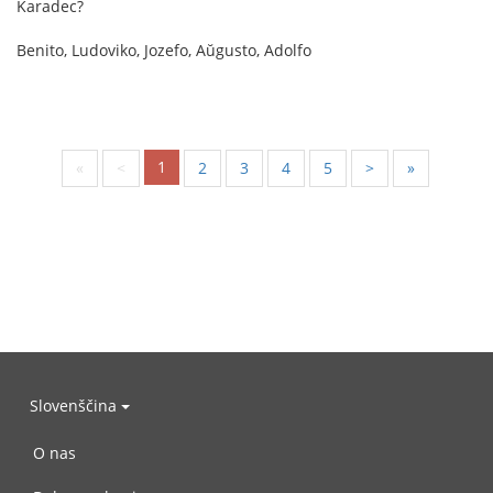
Karadec?
Benito, Ludoviko, Jozefo, Aŭgusto, Adolfo
1
«
<
2
3
4
5
>
»
Slovenščina
O nas