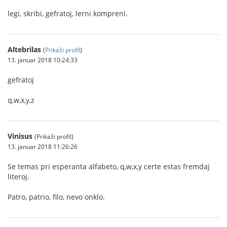
legi, skribi, gefratoj, lerni kompreni.
Altebrilas
(
Prikaži profil
)
13. januar 2018 10:24:33
gefratoj
q,w,x,y,z
Vinisus
(Prikaži profil)
13. januar 2018 11:26:26
Se temas pri esperanta alfabeto, q,w,x,y certe estas fremdaj
literoj.
Patro, patrio, filo, nevo onklo.