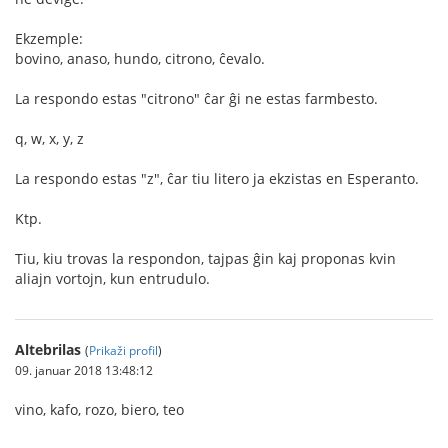
Ekzemple:
bovino, anaso, hundo, citrono, ĉevalo.
La respondo estas "citrono" ĉar ĝi ne estas farmbesto.
q, w, x, y, z
La respondo estas "z", ĉar tiu litero ja ekzistas en Esperanto.
Ktp.
Tiu, kiu trovas la respondon, tajpas ĝin kaj proponas kvin
aliajn vortojn, kun entrudulo.
Altebrilas
(
Prikaži profil
)
09. januar 2018 13:48:12
vino, kafo, rozo, biero, teo