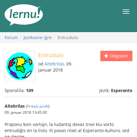
K
vsebini
Meni
Forum
Jezikovne igre
Entrudulo
Entrudulo
Odgovori
od
Altebrilas
, 09.
januar 2018
Sporočila:
109
Jezik:
Esperanto
Altebrilas
(
Prikaži profil
)
09. januar 2018 13:45:30
Proponu kvin vortojn, la ludantoj devas trovi kiu vorto
entrudiĝis en la listo. Ili povas rilati al Esperanto-kulturo, sed
ne devige.