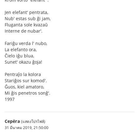
Jen elefant' pentrata,
Nub' estas sub ĝi jam,
Fluganta sole kvazaŭ
Interne de nubar'.
Fariĝu verda l' nubo,
La elefanto ora,
Ĉielo iĝu blua,
Sunet' okazu ĝoja!
Pentraĵo la kolora
Stariĝos sur komod'.
Ĝuos, kiel amatoro,
Mi ĝis penetros sonĝ'.
1997
Серёга
(แสดงโปรไฟล์)
31 มีนาคม 2019, 21:50:00