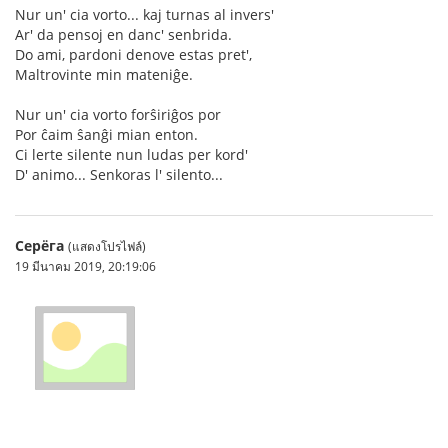
Nur un' cia vorto... kaj turnas al invers'
Ar' da pensoj en danc' senbrida.
Do ami, pardoni denove estas pret',
Maltrovinte min mateniĝe.
Nur un' cia vorto forŝiriĝos por
Por ĉaim ŝanĝi mian enton.
Ci lerte silente nun ludas per kord'
D' animo... Senkoras l' silento...
Серёга
(แสดงโปรไฟล์)
19 มีนาคม 2019, 20:19:06