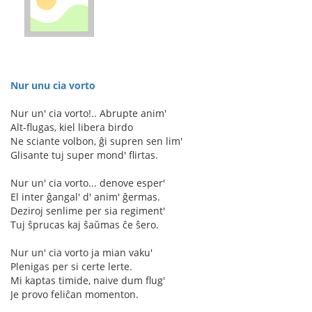
Nur unu cia vorto
Nur un' cia vorto!.. Abrupte anim'
Alt-flugas, kiel libera birdo
Ne sciante volbon, ĝi supren sen lim'
Glisante tuj super mond' flirtas.
Nur un' cia vorto... denove esper'
El inter ĝangal' d' anim' ĝermas.
Deziroj senlime per sia regiment'
Tuj ŝprucas kaj ŝaŭmas ĉe ŝero.
Nur un' cia vorto ja mian vaku'
Plenigas per si certe lerte.
Mi kaptas timide, naive dum flug'
Je provo feliĉan momenton.