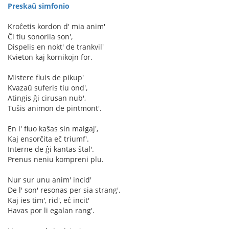
Preskaŭ simfonio
Kroĉetis kordon d' mia anim'
Ĉi tiu sonorila son',
Dispelis en nokt' de trankvil'
Kvieton kaj kornikojn for.
Mistere fluis de pikup'
Kvazaŭ suferis tiu ond',
Atingis ĝi cirusan nub',
Tuŝis animon de pintmont'.
En l' fluo kaŝas sin malgaj',
Kaj ensorĉita eĉ triumf'.
Interne de ĝi kantas ŝtal'.
Prenus neniu kompreni plu.
Nur sur unu anim' incid'
De l' son' resonas per sia strang'.
Kaj ies tim', rid', eĉ incit'
Havas por li egalan rang'.