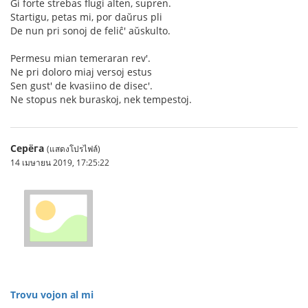
Ĝi forte strebas flugi alten, supren.
Startigu, petas mi, por daŭrus pli
De nun pri sonoj de feliĉ' aŭskulto.
Permesu mian temeraran rev'.
Ne pri doloro miaj versoj estus
Sen gust' de kvasiino de disec'.
Ne stopus nek buraskoj, nek tempestoj.
Серёга
(แสดงโปรไฟล์)
14 เมษายน 2019, 17:25:22
Trovu vojon al mi