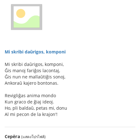
Mi skribi daŭrigos, komponi
Mi skribi daŭrigos, komponi,
Ĝis manoj fariĝos lacontaj,
Ĝis nun ne mallaŭtiĝis sonoj,
Ankoraŭ kajero bontonas.
Revigliĝas anima mondo
Kun graco de ĝiaj ideoj.
Ho, pli baldaŭ, petas mi, donu
Al mi pecon de la krajon'!
Серёга
(แสดงโปรไฟล์)