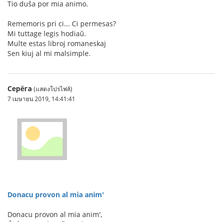
Tio duŝa por mia animo.
Rememoris pri ci... Ci permesas?
Mi tuttage legis hodiaŭ.
Multe estas libroj romaneskaj
Sen kiuj al mi malsimple.
Серёга
(แสดงโปรไฟล์)
7 เมษายน 2019, 14:41:41
Donacu provon al mia anim'
Donacu provon al mia anim',