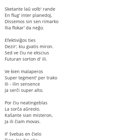
Sketante laŭ volb' rande
En flug' inter planedoj,
Dissemos sin sen rimarko
Ilia flokar' da neĝo.
Efektiviĝos ties
Dezir', kiu gvatis miron.
Sed ve ĉiu ne ekscius
Futuran sorton d' ili.
Ve kien malaperos
Super tegment' per trako
Ili - ilin sensence
Ja serĉi super alto.
Por ĉiu neatingeblas
La sorĉa aŭreolo.
Kaŝante sian misteron,
Ja ili ĉiam movas.
Il' ŝvebas en ĉielo