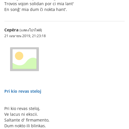
Trovos vojon solidan por ci mia lant'
En sonĝ' mia dum ĉi nokta hant'.
Серёга
(แสดงโปรไฟล์)
21 เมษายน 2019, 21:23:18
Pri kio revas steloj
Pri kio revas steloj,
Ve lacus ni ekscii.
Saltante d' firmamento,
Dum nokto ili blinkas.