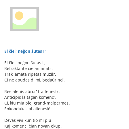
El ĉiel' neĝon ŝutas I'
El ĉiel' neĝon ŝutas I',
Refraktante ĉielan nimb'.
Trak' amata ripetas muzik'.
Ci ne apudas d' mi, bedaŭrind'.
Ree alenis aŭror' tra fenestr',
Anticipis la tagan komenc'.
Ci, kiu mia plej grand-malpermes',
Enkondukas al alienesk'.
Devas vivi kun tio mi plu
Kaj komenci ĉian novan okup'.