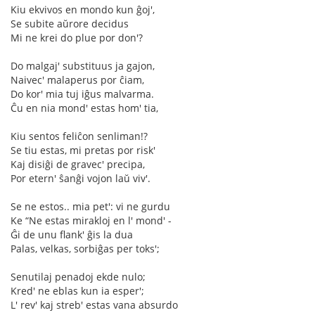
Kiu ekvivos en mondo kun ĝoj',
Se subite aŭrore decidus
Mi ne krei do plue por don'?
Do malgaj' substituus ja gajon,
Naivec' malaperus por ĉiam,
Do kor' mia tuj iĝus malvarma.
Ĉu en nia mond' estas hom' tia,
Kiu sentos feliĉon senliman!?
Se tiu estas, mi pretas por risk'
Kaj disiĝi de gravec' precipa,
Por etern' ŝanĝi vojon laŭ viv'.
Se ne estos.. mia pet': vi ne gurdu
Ke “Ne estas mirakloj en l' mond' -
Ĝi de unu flank' ĝis la dua
Palas, velkas, sorbiĝas per toks';
Senutilaj penadoj ekde nulo;
Kred' ne eblas kun ia esper';
L' rev' kaj streb' estas vana absurdo