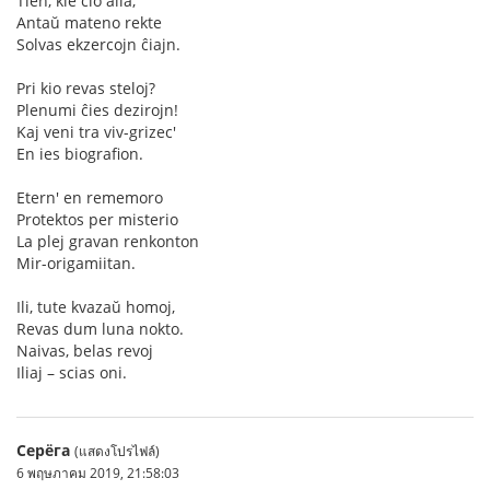
Tien, kie ĉio alia,
Antaŭ mateno rekte
Solvas ekzercojn ĉiajn.
Pri kio revas steloj?
Plenumi ĉies dezirojn!
Kaj veni tra viv-grizec'
En ies biografion.
Etern' en rememoro
Protektos per misterio
La plej gravan renkonton
Mir-origamiitan.
Ili, tute kvazaŭ homoj,
Revas dum luna nokto.
Naivas, belas revoj
Iliaj – scias oni.
Серёга
(แสดงโปรไฟล์)
6 พฤษภาคม 2019, 21:58:03