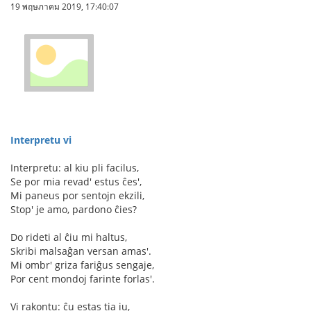
19 พฤษภาคม 2019, 17:40:07
Interpretu vi
Interpretu: al kiu pli facilus,
Se por mia revad' estus ĉes',
Mi paneus por sentojn ekzili,
Stop' je amo, pardono ĉies?
Do rideti al ĉiu mi haltus,
Skribi malsaĝan versan amas'.
Mi ombr' griza fariĝus sengaje,
Por cent mondoj farinte forlas'.
Vi rakontu: ĉu estas tia iu,