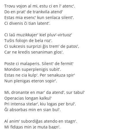
Trovu vojon al mi, estu ci en l' atenc'.
Do en prat' de trankvila atend'
Estas mia esenc' kun senlaca silent'.
Ci divenis ĉi tian latent'.
Ci laŭ muzikkajer' kiel pluv'-virtuoz'
Tuŝis foliojn de bela roz'.
Ci sukcesis surprizi ĝis trem' de patos',
Car ne kredis senaniman glos'.
Poste ci malaperis. Silent' de fermit'
Mondon superplenigis subit'.
Estas ne cia kulp'. Per senakuza spir'
Nun plenigas eteron sopir'.
Mi, dronante en mar' da atend', sur tabul'
Operacias longan kalkul'
Pri intensa stelar', kiu logas per brul'.
Ĝi absorbas min en sian bul'.
Al anim' subordiĝas atendo en stagn'.
Mi fidigas min je muta bagn'.