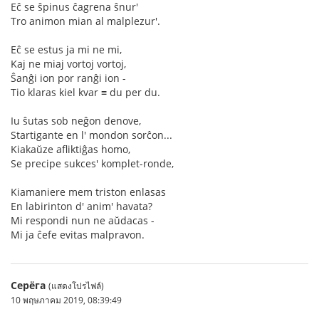
Eĉ se ŝpinus ĉagrena ŝnur'
Tro animon mian al malplezur'.
Eĉ se estus ja mi ne mi,
Kaj ne miaj vortoj vortoj,
Ŝanĝi ion por ranĝi ion -
Tio klaras kiel kvar ≡ du per du.
Iu ŝutas sob neĝon denove,
Startigante en l' mondon sorĉon...
Kiakaŭze afliktiĝas homo,
Se precipe sukces' komplet-ronde,
Kiamaniere mem triston enlasas
En labirinton d' anim' havata?
Mi respondi nun ne aŭdacas -
Mi ja ĉefe evitas malpravon.
Серёга
(แสดงโปรไฟล์)
10 พฤษภาคม 2019, 08:39:49