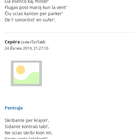
Lia esenco kaj mister'
Flugas post maroj kun la vent'
Ĉiu scias kanton per parker'
De l' sonorilist' en sufer'.
Серёга
(แสดงโปรไฟล์)
24 มีนาคม 2019, 21:27:10
Pentraĵo
Skribante per krajon',
Sidante kontraŭ tabl',
Ne scias skribi kion mi,
Krom vorto “elefant'”.