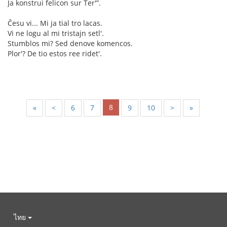
Ja konstrui felicon sur Ter'”.
Ĉesu vi... Mi ja tial tro lacas.
Vi ne logu al mi tristajn setl'.
Stumblos mi? Sed denove komencos.
Plor'? De tio estos ree ridet'.
8
«
<
6
7
9
10
>
»
ไทย