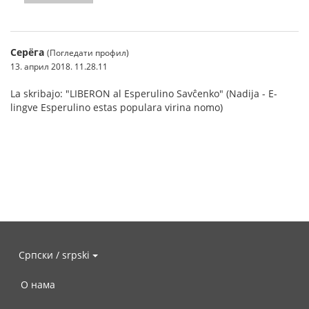
Серёга
(Погледати профил)
13. април 2018. 11.28.11
La skribajo: "LIBERON al Esperulino Savĉenko" (Nadija - E-
lingve Esperulino estas populara virina nomo)
Српски / srpski
О нама