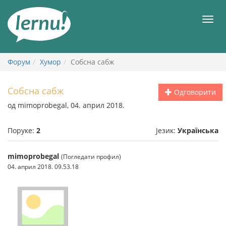
У
садржају
Мен
Форум
Хумор
Собсна сабж
Собсна сабж
Одговорити
од mimoprobegal, 04. април 2018.
Поруке:
2
Језик:
Українська
mimoprobegal
(Погледати профил)
04. април 2018. 09.53.18