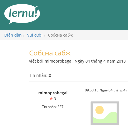
Đi
đến
phần
nội
dung
Diễn đàn
Vui cười
Собсна сабж
Собсна сабж
viết bởi mimoprobegal, Ngày 04 tháng 4 năm 2018
Tin nhắn:
2
09:53:18 Ngày 04 tháng 4
mimoprobegal
3
Tin nhắn: 227