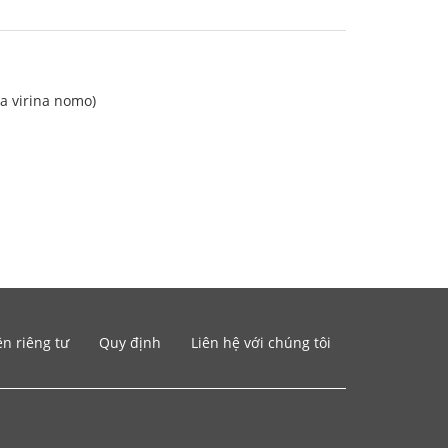
ra virina nomo)
n riêng tư
Quy định
Liên hệ với chúng tôi