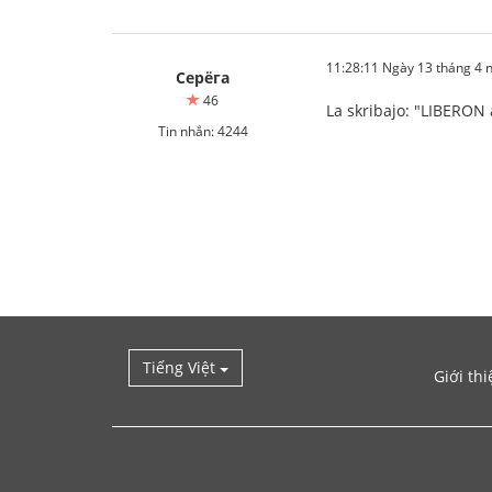
11:28:11 Ngày 13 tháng 4
Серёга
46
La skribajo: "LIBERON 
Tin nhắn: 4244
Tiếng Việt
Giới thi