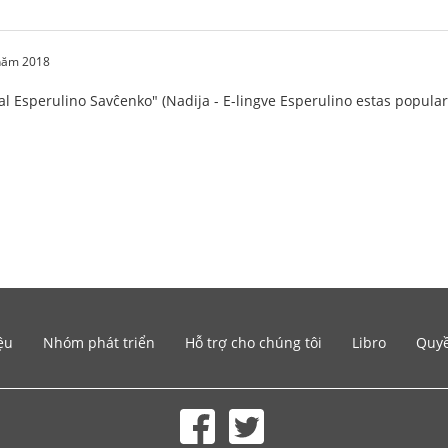
 năm 2018
al Esperulino Savĉenko" (Nadija - E-lingve Esperulino estas popula
ệu
Nhóm phát triển
Hỗ trợ cho chúng tôi
Libro
Quyề