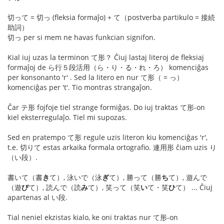
切って = 切っ (fleksia formaĵo) + て（postverba partikulo = 接続
助詞）
切っ per si mem ne havas funkcian signifon.
Kial iuj uzas la terminon て形？ Ĉiuj lastaj literoj de fleksiaj
formaĵoj de ら行５段活用（ら・り・る・れ・ろ） komenciĝas
per konsonanto 'r' . Sed la litero en nur て形（ = っ）
komenciĝas per 't'. Tio montras strangaĵon.
Ĉar テ形 fojfoje tiel strange formiĝas. Do iuj traktas て形-on
kiel eksterregulaĵo. Tiel mi supozas.
Sed en pratempo て形 regule uzis literon kiu komenciĝas 'r',
t.e. 切りて estas arkaika formala ortografio. 連用形 ĉiam uzis り
（い段）.
書いて（書
き
て）, 泳いで（泳
ぎ
て）, 勝って（勝
ち
て）, 遊んで
（遊
び
て）, 読んで（読
み
て）, 笑って（笑
い
て・笑
ひ
て） ... Ĉiuj
apartenas al い段.
Tial neniel ekzistas kialo, ke oni traktas nur て形-on