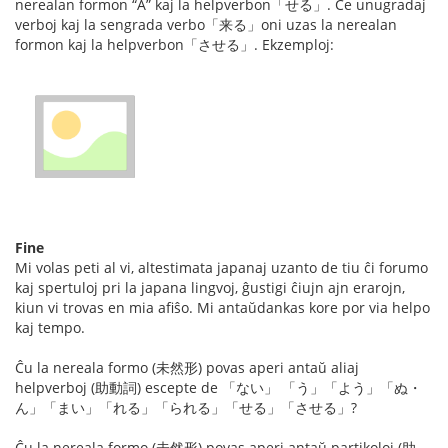
nerealan formon “A” kaj la helpverbon「せる」. Ĉe unugradaj
verboj kaj la sengrada verbo「来る」oni uzas la nerealan
formon kaj la helpverbon「させる」. Ekzemploj:
Fine
Mi volas peti al vi, altestimata japanaj uzanto de tiu ĉi forumo
kaj spertuloj pri la japana lingvoj, ĝustigi ĉiujn ajn erarojn,
kiun vi trovas en mia afiŝo. Mi antaŭdankas kore por via helpo
kaj tempo.
Ĉu la nereala formo (未然形) povas aperi antaŭ aliaj
helpverboj (助動詞) escepte de 「ない」 「う」「よう」「ぬ・
ん」「まい」「れる」「られる」「せる」「させる」?
Ĉu la nereala formo (未然形) povas aperi antaŭ partikoloj (助