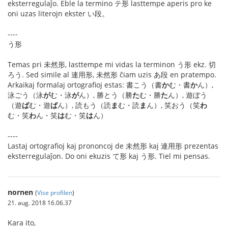
eksterregulaĵo. Eble la termino テ形 lasttempe aperis pro ke
oni uzas literojn ekster い段。
----
う形
Temas pri 未然形, lasttempe mi vidas la terminon う形 ekz. 切
ろう. Sed simile al 連用形, 未然形 ĉiam uzis あ段 en pratempo.
Arkaikaj formalaj ortografioj estas: 書こう（書
か
む・書
か
ん）,
泳ごう（泳
が
む・泳
が
ん）, 勝とう（勝
た
む・勝
た
ん）, 遊ぼう
（遊
ば
む・遊
ば
ん）, 読もう（読
ま
む・読
ま
ん）, 笑おう（笑
わ
む・笑
わ
ん・笑
は
む・笑
は
ん）
----
Lastaj ortografioj kaj prononcoj de 未然形 kaj 連用形 prezentas
eksterregulaĵon. Do oni ekuzis て形 kaj う形. Tiel mi pensas.
nornen
(
Vise profilen
)
21. aug. 2018 16.06.37
Kara ito,