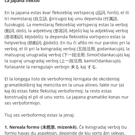
La japana fleksio
En la japana estas kvar fleksieblaj vortspecoj (品詞, hinŝi), el ili
tri memstaraj (自立語, ĝiricugo) kaj unu dependa (付属語,
fuzokugo). La memstaraj fleksieblaj vortspecoj estas la verboj
(動詞, dо̄ŝi), la adjektivoj (形容詞, kējо̄ŝi) kaj la adjektivaj verboj
(形容動詞, kējо̄dо̄ŝi); la dependa fleksiebla vortspeco estas la
helpverboj (助動詞, ĝо̄dо̄ŝi). En tiu ĉi afiŝo mi nur parolos pri la
verboj, el ili pri la kvingradaj verboj (五段活用, godankacujо̄), la
malsupraj unugradaj verboj (下一段活用, ŝimoiĉidankacujо̄) kaj
la supraj unugradaj verboj (上一段活用, kamiiĉidankacujо̄),
forlasante la neregulajn verbojn 来る kaj する.
El la longega listo de verboformoj lernigata de okcidentaj
gramatikolibroj kaj menciita en la unua alineo, fakte nur (a)
kaj (k) estas fakte fleksiitaj verboformoj; la resto estas
konstruaĵoj el pli ol unu vorto. La japana gramatiko konas nur
ses verboformojn.
Tiuj ses verboformoj estas la jenaj:
1. Nereala formo (未然形, mizenkē).
Ĉe kvingradaj verboj tiu
formo havas du aspektojn, depende de kiu vorto ĝin sekvas.