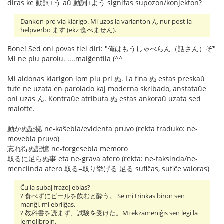
diras ke 動詞+う aŭ 動詞+よう signifas supozon/konjekton?
Dankon pro via klarigo. Mi uzos la varianton ん nur post la
helpverbo ます (ekz 食べません).
Bone! Sed oni povas tiel diri: "俺はもうしゃべらん（話さん）ぞ"
Mi ne plu parolu. ....malĝentila (^^
Mi aldonas klarigon iom plu pri ぬ. La fina ぬ estas preskaŭ
tute ne uzata en parolado kaj moderna skribado, anstataŭe
oni uzas ん. Kontraŭe atributa ぬ estas ankoraŭ uzata sed
malofte.
動かぬ証拠 ne-kaŝebla/evidenta pruvo (rekta traduko: ne-
movebla pruvo)
忘れ得ぬ記憶 ne-forgesebla memoro
取るに足らぬ事 eta ne-grava afero (rekta: ne-taksinda/ne-
menciinda afero 取る=取り挙げる 足る sufiĉas, sufiĉe valoras)
Ĉu la subaj frazoj eblas?
? 食べずにビールを飲むと酔う。 Se mi trinkas biron sen
manĝi, mi ebriiĝas.
? 教科書を読まず、試験を受けた。Mi ekzameniĝis sen legi la
lernolibrojn.