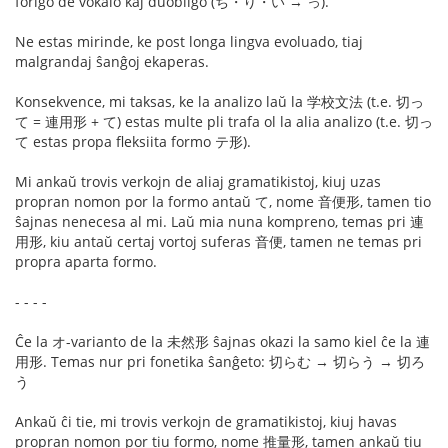
forigo de vokalo kaj duobligo (ち・り・い → っ).
Ne estas mirinde, ke post longa lingva evoluado, tiaj
malgrandaj ŝanĝoj ekaperas.
Konsekvence, mi taksas, ke la analizo laŭ la 学校文法 (t.e. 切っ
て = 連用形 + て) estas multe pli trafa ol la alia analizo (t.e. 切っ
て estas propa fleksiita formo テ形).
Mi ankaŭ trovis verkojn de aliaj gramatikistoj, kiuj uzas
propran nomon por la formo antaŭ て, nome 音便形, tamen tio
ŝajnas nenecesa al mi. Laŭ mia nuna kompreno, temas pri 連
用形, kiu antaŭ certaj vortoj suferas 音便, tamen ne temas pri
propra aparta formo.
- - - -
Ĉe la オ-varianto de la 未然形 ŝajnas okazi la samo kiel ĉe la 連
用形. Temas nur pri fonetika ŝanĝeto: 切らむ → 切らう → 切ろ
う
Ankaŭ ĉi tie, mi trovis verkojn de gramatikistoj, kiuj havas
propran nomon por tiu formo, nome 推量形, tamen ankaŭ tiu