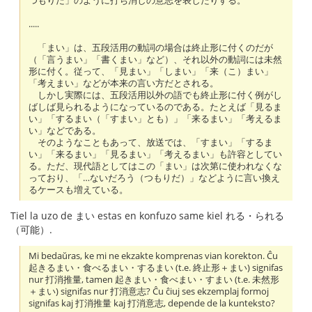
つもりだ」のように打ち消しの意志を表したりする。
.....
「まい」は、五段活用の動詞の場合は終止形に付くのだが
（「言うまい」「書くまい」など）、それ以外の動詞には未然
形に付く。従って、「見まい」「しまい」「来（こ）まい」
「考えまい」などが本来の言い方だとされる。
しかし実際には、五段活用以外の語でも終止形に付く例がし
ばしば見られるようになっているのである。たとえば「見るま
い」「するまい（「すまい」とも）」「来るまい」「考えるま
い」などである。
そのようなこともあって、放送では、「すまい」「するま
い」「来るまい」「見るまい」「考えるまい」も許容としてい
る。ただ、現代語としてはこの「まい」は次第に使われなくな
っており、「…ないだろう（つもりだ）」などように言い換え
るケースも増えている。
Tiel la uzo de まい estas en konfuzo same kiel れる・られる
（可能）.
Mi bedaŭras, ke mi ne ekzakte komprenas vian korekton. Ĉu
起きるまい・食べるまい・するまい (t.e. 終止形＋まい) signifas
nur 打消推量, tamen 起きまい・食べまい・すまい (t.e. 未然形
＋まい) signifas nur 打消意志? Ĉu ĉiuj ses ekzemplaj formoj
signifas kaj 打消推量 kaj 打消意志, depende de la kunteksto?