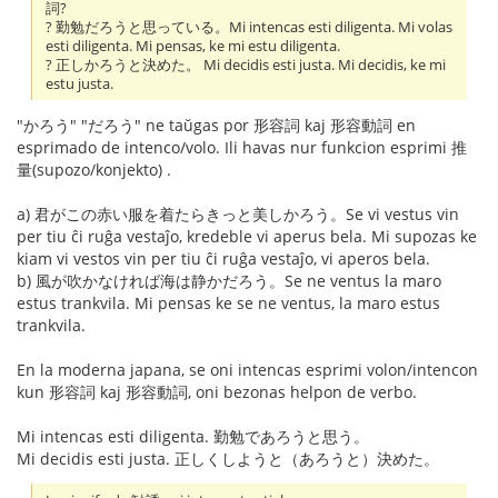
詞?
? 勤勉だろうと思っている。Mi intencas esti diligenta. Mi volas
esti diligenta. Mi pensas, ke mi estu diligenta.
? 正しかろうと決めた。 Mi decidis esti justa. Mi decidis, ke mi
estu justa.
"かろう" "だろう" ne taŭgas por 形容詞 kaj 形容動詞 en
esprimado de intenco/volo. Ili havas nur funkcion esprimi 推
量(supozo/konjekto) .
a) 君がこの赤い服を着たらきっと美しかろう。Se vi vestus vin
per tiu ĉi ruĝa vestaĵo, kredeble vi aperus bela. Mi supozas ke
kiam vi vestos vin per tiu ĉi ruĝa vestaĵo, vi aperos bela.
b) 風が吹かなければ海は静かだろう。Se ne ventus la maro
estus trankvila. Mi pensas ke se ne ventus, la maro estus
trankvila.
En la moderna japana, se oni intencas esprimi volon/intencon
kun 形容詞 kaj 形容動詞, oni bezonas helpon de verbo.
Mi intencas esti diligenta. 勤勉であろうと思う。
Mi decidis esti justa. 正しくしようと（あろうと）決めた。