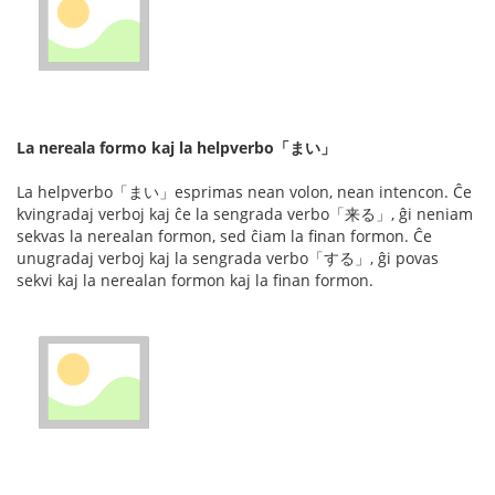
La nereala formo kaj la helpverbo「まい」
La helpverbo「まい」esprimas nean volon, nean intencon. Ĉe
kvingradaj verboj kaj ĉe la sengrada verbo「来る」, ĝi neniam
sekvas la nerealan formon, sed ĉiam la finan formon. Ĉe
unugradaj verboj kaj la sengrada verbo「する」, ĝi povas
sekvi kaj la nerealan formon kaj la finan formon.