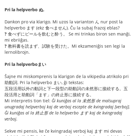
Pri la helpverbo ぬ.
Dankon pro via klarigo. Mi uzos la varianton ん nur post la
helpverbo ます (ekz 食べません). Ĉu la subaj frazoj eblas?
?
食べずにビールを飲むと酔う。 Se mi trinkas biron sen manĝi,
mi ebriiĝas.
?
教科書を読まず、試験を受けた。Mi ekzameniĝis sen legi la
lernolibrojn.
Pri la helpverboまい
Ŝajne mi miskomprenis la klarigon de la vikipedia atrikolo pri
助動詞. Pri la helpverbo まい, ĝi tekstas:
五段活用以外の動詞と下一段型の助動詞の未然形に接続する。五
段活用と助動詞「ます」の終止形に接続する。
Mi interpretis tion tiel:
Ĝi kuniĝas al la 未然形 de malsupraj
unugradaj helpverboj kaj de verboj escepte de kvingradaj [verboj].
Ĝi kuniĝas al la 終止形 de la helpverbo ます kaj de kvingradaj
verboj.
Sekve mi pensis, ke ĉe kvingradaj verboj kaj ます mi devas