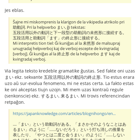
Jes eblas.
Ŝajne mi miskomprenis la klarigon de la vikipedia atrikolo pri
助動詞. Pri la helpverbo まい, ĝi tekstas:
五段活用以外の動詞と下一段型の助動詞の未然形に接続する。
五段活用と助動詞「ます」の終止形に接続する。
Mi interpretis tion tiel: Ĝi kuniĝas al la 未然形 de malsupraj
unugradaj helpverboj kaj de verboj escepte de kvingradaj
[verboj]. Ĝi kuniĝas al la 終止形 de la helpverbo ます kaj de
kvingradaj verboj.
Via legita teksto kredeble gramatike ĝustas. Sed fakte oni uzas
まい ekz. sekvante 五段活用以外の動詞の終止形. Tio estus erara
uzo aŭ sur-evolua fenomeno, mi ne estas certa. La fakto estas
ke oni akceptas tiujn uzojn. Mi mem uzas kontraŭ regule
(senkonscie) ekz. するまい, 来るまい. Mi trovis referencindan
retpaĝon.
https://japanknowledge.com/articles/blognihongo/en...
....「まい」という助動詞がある。「まさかそのようなことはあ
るまい」のように「……ないだろう」という打ち消しの推量を
表したり、「やつとは二度と会うまい」のように「……しない