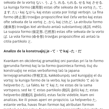
sekvata de la vortoj ない, う, よう, れる, られる, せる kaj させる.
La kuniga formo (連用形) estas ofte sekvata de la vortoj た, て,
ます, たい kaj ながら kaj estas uzata por listigi verbojn. La fina
formo (終止形) troviĝas propozicifine kiel ĉefa verbo kaj estas
ofte sekvata de la vortoj と, から kaj けれど. La atributa formo
(連体形) troviĝas kiel atributo antaŭ substantivoj (名詞, mēŝi).
La supoza formo (仮定形, 已然形) estas ofte sekvata de la vorto
ば. La vola formo (命令形) troviĝas propozicifine aŭ antaŭ la
citila partikolo と.
Analizo de la konstruaĵoj je –て・で kaj –た・だ
Kvankam en okcidentaj gramatikoj oni parolas pri la te-formo
(gerundia formo) kaj la ta-formo (pasinteca formo), tiuj du
konstruaĵoj ne estas verboformoj laŭ la japana
lernejogramatiko (学校文法, kakkо̄bunpо̄), sed kunigaĵoj el du
vortoj: la kuniga formo de la verbo, kaj la partikolo て aŭ la
helpverbo た. La fakto, ke て kaj た ne estas de la sama
vortspeco, sed ke て estas partikolo (助詞, ĝо̄ŝi) kaj た estas
helpverbo (助動詞, ĝо̄dо̄ŝi), estas facile videble, kiam oni
analizas, kie ili povas aperi en propzicio. La helpverbo た,
estante verba, havas finan formon kaj atributan formon