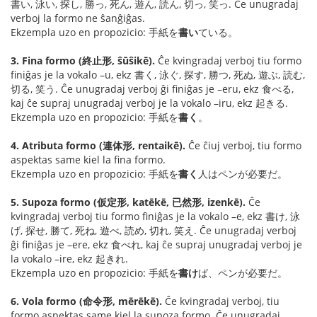
書い, 泳い, 探し, 勝っ, 死ん, 遊ん, 読ん, 切っ, 笑っ. Ĉe unugradaj
verboj la formo ne ŝanĝiĝas.
Ekzempla uzo en propozicio: 手紙を
書い
ている。
3. Fina formo (終止形, ŝūŝikē).
Ĉe kvingradaj verboj tiu formo
finiĝas je la vokalo –u, ekz 書く, 泳ぐ, 探す, 勝つ, 死ぬ, 遊ぶ, 読む,
切る, 笑う. Ĉe unugradaj verboj ĝi finiĝas je –eru, ekz 食べる,
kaj ĉe supraj unugradaj verboj je la vokalo –iru, ekz 起きる.
Ekzempla uzo en propozicio: 手紙を
書く
。
4. Atributa formo (連体形, rentaikē).
Ĉe ĉiuj verboj, tiu formo
aspektas same kiel la fina formo.
Ekzempla uzo en propozicio: 手紙を
書く
人はペンが必要だ。
5. Supoza formo (仮定形, katēkē, 已然形, izenkē).
Ĉe
kvingradaj verboj tiu formo finiĝas je la vokalo –e, ekz 書け, 泳
げ, 探せ, 勝て, 死ね, 遊べ, 読め, 切れ, 笑え. Ĉe unugradaj verboj
ĝi finiĝas je –ere, ekz 食べれ, kaj ĉe supraj unugradaj verboj je
la vokalo –ire, ekz 起きれ.
Ekzempla uzo en propozicio: 手紙を
書け
ば、ペンが必要だ。
6. Vola formo (命令形, mērēkē).
Ĉe kvingradaj verboj, tiu
formo aspektas same kiel la supoza formo. Ĉe unugradaj