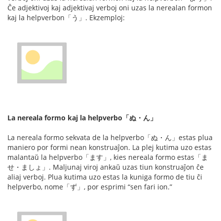
Ĉe adjektivoj kaj adjektivaj verboj oni uzas la nerealan formon
kaj la helpverbon「う」. Ekzemploj:
La nereala formo kaj la helpverbo「ぬ・ん」
La nereala formo sekvata de la helpverbo「ぬ・ん」estas plua
maniero por formi nean konstruaĵon. La plej kutima uzo estas
malantaŭ la helpverbo「ます」, kies nereala formo estas「ま
せ・ましょ」. Maljunaj viroj ankaŭ uzas tiun konstruaĵon ĉe
aliaj verboj. Plua kutima uzo estas la kuniga formo de tiu ĉi
helpverbo, nome「ず」, por esprimi “sen fari ion.”