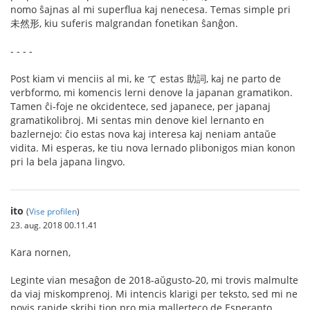
nomo ŝajnas al mi superflua kaj nenecesa. Temas simple pri
未然形, kiu suferis malgrandan fonetikan ŝanĝon.
- - - -
Post kiam vi menciis al mi, ke て estas 助詞, kaj ne parto de
verbformo, mi komencis lerni denove la japanan gramatikon.
Tamen ĉi-foje ne okcidentece, sed japanece, per japanaj
gramatikolibroj. Mi sentas min denove kiel lernanto en
bazlernejo: ĉio estas nova kaj interesa kaj neniam antaŭe
vidita. Mi esperas, ke tiu nova lernado plibonigos mian konon
pri la bela japana lingvo.
ito
(
Vise profilen
)
23. aug. 2018 00.11.41
Kara nornen,
Leginte vian mesaĝon de 2018-aŭgusto-20, mi trovis malmulte
da viaj miskomprenoj. Mi intencis klarigi per teksto, sed mi ne
povis rapide skribi tion pro mia mallerteco de Esperanto.