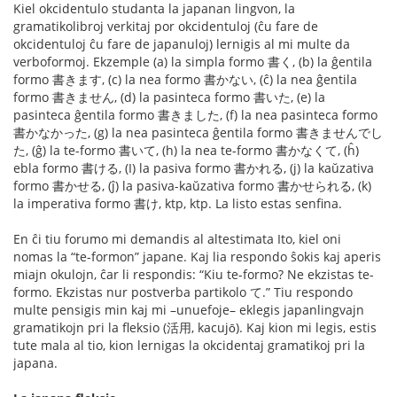
Kiel okcidentulo studanta la japanan lingvon, la
gramatikolibroj verkitaj por okcidentuloj (ĉu fare de
okcidentuloj ĉu fare de japanuloj) lernigis al mi multe da
verboformoj. Ekzemple (a) la simpla formo 書く, (b) la ĝentila
formo 書きます, (c) la nea formo 書かない, (ĉ) la nea ĝentila
formo 書きません, (d) la pasinteca formo 書いた, (e) la
pasinteca ĝentila formo 書きました, (f) la nea pasinteca formo
書かなかった, (g) la nea pasinteca ĝentila formo 書きませんでし
た, (ĝ) la te-formo 書いて, (h) la nea te-formo 書かなくて, (ĥ)
ebla formo 書ける, (I) la pasiva formo 書かれる, (j) la kaŭzativa
formo 書かせる, (ĵ) la pasiva-kaŭzativa formo 書かせられる, (k)
la imperativa formo 書け, ktp, ktp. La listo estas senfina.
En ĉi tiu forumo mi demandis al altestimata Ito, kiel oni
nomas la “te-formon” japane. Kaj lia respondo ŝokis kaj aperis
miajn okulojn, ĉar li respondis: “Kiu te-formo? Ne ekzistas te-
formo. Ekzistas nur postverba partikolo て.” Tiu respondo
multe pensigis min kaj mi –unuefoje– eklegis japanlingvajn
gramatikojn pri la fleksio (活用, kacujо̄). Kaj kion mi legis, estis
tute mala al tio, kion lernigas la okcidentaj gramatikoj pri la
japana.