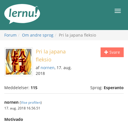
Til
indholdet
Men
Forum
Om andre sprog
Pri la japana fleksio
Pri la japana
Svare
fleksio
af
nornen
, 17. aug.
2018
Meddelelser:
115
Sprog:
Esperanto
nornen
(
Vise profilen
)
17. aug. 2018 16.56.51
Motivado