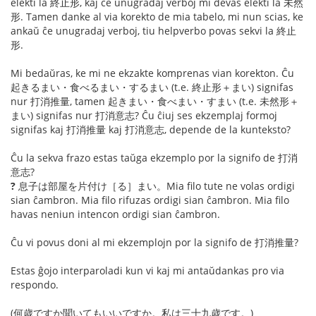
elekti la 終止形, kaj ĉe unugradaj verboj mi devas elekti la 未然
形. Tamen danke al via korekto de mia tabelo, mi nun scias, ke
ankaŭ ĉe unugradaj verboj, tiu helpverbo povas sekvi la 終止
形.
Mi bedaŭras, ke mi ne ekzakte komprenas vian korekton. Ĉu
起きるまい・食べるまい・するまい (t.e. 終止形＋まい) signifas
nur 打消推量, tamen 起きまい・食べまい・すまい (t.e. 未然形＋
まい) signifas nur 打消意志? Ĉu ĉiuj ses ekzemplaj formoj
signifas kaj 打消推量 kaj 打消意志, depende de la kunteksto?
Ĉu la sekva frazo estas taŭga ekzemplo por la signifo de 打消
意志?
?
息子は部屋を片付け［る］まい。Mia filo tute ne volas ordigi
sian ĉambron. Mia filo rifuzas ordigi sian ĉambron. Mia filo
havas neniun intencon ordigi sian ĉambron.
Ĉu vi povus doni al mi ekzemplojn por la signifo de 打消推量?
Estas ĝojo interparoladi kun vi kaj mi antaŭdankas pro via
respondo.
(何歳ですか聞いてもいいですか。私は三十九歳です。)