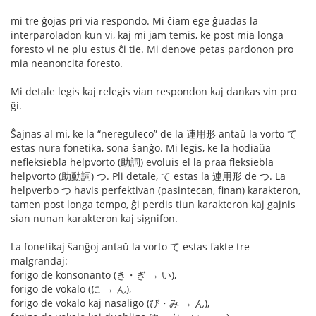
mi tre ĝojas pri via respondo. Mi ĉiam ege ĝuadas la
interparoladon kun vi, kaj mi jam temis, ke post mia longa
foresto vi ne plu estus ĉi tie. Mi denove petas pardonon pro
mia neanoncita foresto.
Mi detale legis kaj relegis vian respondon kaj dankas vin pro
ĝi.
Ŝajnas al mi, ke la “nereguleco” de la 連用形 antaŭ la vorto て
estas nura fonetika, sona ŝanĝo. Mi legis, ke la hodiaŭa
nefleksiebla helpvorto (助詞) evoluis el la praa fleksiebla
helpvorto (助動詞) つ. Pli detale, て estas la 連用形 de つ. La
helpverbo つ havis perfektivan (pasintecan, finan) karakteron,
tamen post longa tempo, ĝi perdis tiun karakteron kaj gajnis
sian nunan karakteron kaj signifon.
La fonetikaj ŝanĝoj antaŭ la vorto て estas fakte tre
malgrandaj:
forigo de konsonanto (き・ぎ → い),
forigo de vokalo (に → ん),
forigo de vokalo kaj nasaligo (び・み → ん),