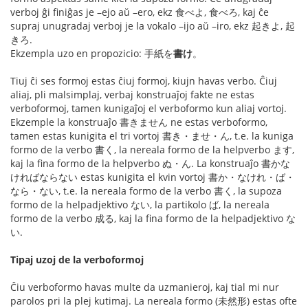
verboj ĝi finiĝas je –ejo aŭ –ero, ekz 食べよ, 食べろ, kaj ĉe
supraj unugradaj verboj je la vokalo –ijo aŭ –iro, ekz 起きよ, 起
きろ.
Ekzempla uzo en propozicio: 手紙を
書け
。
Tiuj ĉi ses formoj estas ĉiuj formoj, kiujn havas verbo. Ĉiuj
aliaj, pli malsimplaj, verbaj konstruaĵoj fakte ne estas
verboformoj, tamen kunigaĵoj el verboformo kun aliaj vortoj.
Ekzemple la konstruaĵo 書きません ne estas verboformo,
tamen estas kunigita el tri vortoj 書き・ませ・ん, t.e. la kuniga
formo de la verbo 書く, la nereala formo de la helpverbo ます,
kaj la fina formo de la helpverbo ぬ・ん. La konstruaĵo 書かな
ければならない estas kunigita el kvin vortoj 書か・なけれ・ば・
なら・ない, t.e. la nereala formo de la verbo 書く, la supoza
formo de la helpadjektivo ない, la partikolo ば, la nereala
formo de la verbo 成る, kaj la fina formo de la helpadjektivo な
い.
Tipaj uzoj de la verboformoj
Ĉiu verboformo havas multe da uzmanieroj, kaj tial mi nur
parolos pri la plej kutimaj. La nereala formo (未然形) estas ofte