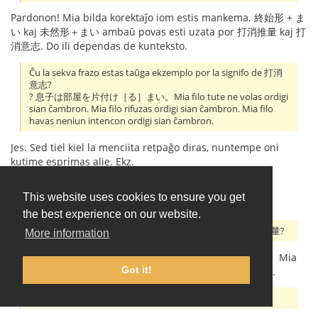
Pardonon! Mia bilda korektaĵo iom estis mankema. 終始形 + ま
い kaj 未然形＋まい ambaŭ povas esti uzata por 打消推量 kaj 打
消意志. Do ili dependas de kunteksto.
Ĉu la sekva frazo estas taŭga ekzemplo por la signifo de 打消
意志?
? 息子は部屋を片付け［る］まい。Mia filo tute ne volas ordigi
sian ĉambron. Mia filo rifuzas ordigi sian ĉambron. Mia filo
havas neniun intencon ordigi sian ĉambron.
Jes. Sed tiel kiel la menciita retpaĝo diras, nuntempe oni
kutime esprimas alie. Ekz.
息子は自分の部屋を片付けるつもりがまったくない。
This website uses cookies to ensure you get
息子はまったく自分の部屋を片付けようとしない。
the best experience on our website.
Ĉu vi povus doni al mi ekzemplojn por la signifo de 打消推量?
More information
息子はきっと夜になっても部屋を片付けてはい（る）まい。Mia
Got it!
filo kredeble ne estus ordiginta la ĉambron ĝis vespero.
(何歳ですか聞いてもいいですか。私は三十九歳です。)