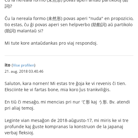
詞)?
Ĉu la nereala formo (未然形) povas aperi "nuda" en propozicio,
tio estas, ĉu ĝi povas aperi sen helpverbo (助動詞) aŭ partikolo
(助詞) malantaŭ si?
Mi tute kore antaŭdankas pro viaj respondoj.
ito
(
Vise profilen
)
21. aug. 2018 03.40.46
Saluton, kara nornen! Mi estas tre ĝoja ke vi revenis ĉi tien.
Eksciinte ke vi fartas bone, mia koro ĵus trankviliĝis.
En tiŭ ĉi mesaĝo, mi mencias pri nur て形 kaj う形. Bv. atendi
pri aliaj temoj.
Leginte vian mesaĝon de 2018-aŭgusto-17, mi miris ke vi tre
profunde kaj ĝuste kompranas la konstruon de la japanaj
verbaj fleksioj.