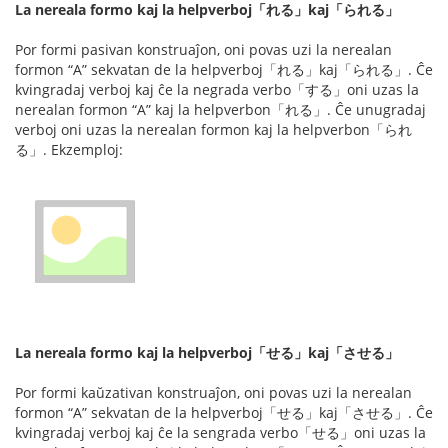
La nereala formo kaj la helpverboj「れる」kaj「られる」
Por formi pasivan konstruaĵon, oni povas uzi la nerealan
formon “A” sekvatan de la helpverboj「れる」kaj「られる」. Ĉe
kvingradaj verboj kaj ĉe la negrada verbo「する」oni uzas la
nerealan formon “A” kaj la helpverbon「れる」. Ĉe unugradaj
verboj oni uzas la nerealan formon kaj la helpverbon「られ
る」. Ekzemploj:
La nereala formo kaj la helpverboj「せる」kaj「させる」
Por formi kaŭzativan konstruaĵon, oni povas uzi la nerealan
formon “A” sekvatan de la helpverboj「せる」kaj「させる」. Ĉe
kvingradaj verboj kaj ĉe la sengrada verbo「せる」oni uzas la