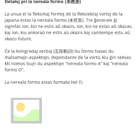
Detaloj pri la nereala formo (未然形)
La unua el la fleksiitaj formoj de la fleksieblaj vortoj de la
japana estas la nereala formo (未然形). Tre ĝenerale ĝi
signifas ion, kio ne estis aŭ okazis, ion, kio ne estas aŭ okazas,
kaj ion, kiu ankoraŭ ne estis aŭ okazis kaj samtempe estu aŭ
okazu future.
Ĉe la kvingradaj verboj (五段動詞) tiu formo havas du
malsamajn aspektojn, dependante de la vorto, kiu ĝin sekvas.
Mi nomos tiujn du aspektojn “nereala formo A” kaj “nereala
formo O”.
La nereala formo estas formata tiel ĉi: