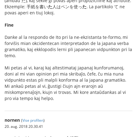
(ambaŭ た), kaj sekve ĝi povas aperi propozicifine kaj atribute.
Ekzemple: 手紙を書い
た
人はペンを使っ
た
. La partikolo て ne
povas aperi en tiuj lokoj.
Fine
Danke al la respondo de Ito pri la ne-ekzistanta te-formo, mi
forviŝis mian okcidentecan interpretadon de la japana verba
gramatiko, kaj ekklopodis lerni pli japanecan vidpunkton pri la
temo.
Mi petas al vi, karaj kaj altestimataj japanaj kunforumanoj,
doni al mi vian opinion pri mia skribaĵo, ĉefe, ĉu mia nuna
vidpunkto estas pli malpli konforma al la japana gramatiko.
Mi ankaŭ petas al vi, ĝustigi ĉiujn ajn erarojn aŭ
miskomprenaĵojn, kiujn vi trovas. Mi kore antaŭdankas al vi
pro via tempo kaj helpo.
nornen
(
Vise profilen
)
20. aug. 2018 20.30.41