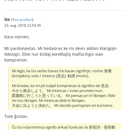
ito
(
Vise profilen
)
23. aug. 2018 23.54.35
Kara nornen,
Mi pardonpetas. Mi bedaŭras ke mi devis aldoni klarigojn
tekstajn. Eble nur bildaj korektaĵoj malfaciligis vian
komprenon.
Mi legis, ke tiu verbo havas tre bazan signifojn, nome: 推量
(konjekto), volo / intenco (意志), 勧誘 (invito).
Mi kredas, ke mi pli malpli komprenas la signifon de 意志:
今から散歩しよう。 Mi intencas / volas promeni nun.
図書館に行こうと思っている。 Mi pensas pri iri librejen. Eble
mi iros librejen. Mi intencas eble iri librejen.
大会に出ようと決めた。 Mi decidis partopreni en kunveno.
Tute ĝustas.
Ĉu tiu vola/intenca signifo ankaŭ funkcias ĉe 形容詞・形容動