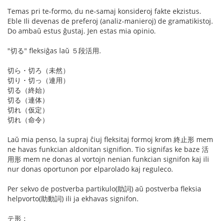
Temas pri te-formo, du ne-samaj konsideroj fakte ekzistus.
Eble Ili devenas de preferoj (analiz-manieroj) de gramatikistoj.
Do ambaŭ estus ĝustaj. Jen estas mia opinio.
"切る" fleksiĝas laŭ ５段活用.
切ら・切ろ（未然）
切り・切っ（連用）
切る（終始）
切る（連体）
切れ（仮定）
切れ（命令）
Laŭ mia penso, la supraj ĉiuj fleksitaj formoj krom 終止形 mem
ne havas funkcian aldonitan signifion. Tio signifas ke baze 活
用形 mem ne donas al vortojn nenian funkcian signifon kaj ili
nur donas oportunon por elparolado kaj reguleco.
Per sekvo de postverba partikulo(助詞) aŭ postverba fleksia
helpvorto(助動詞) ili ja ekhavas signifon.
テ形：