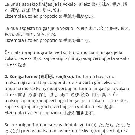
La unua aspekto finiĝas je la vokalo –a, ekz 書か, 泳が, 探さ, 勝
た, 死な, 遊ば, 読ま, 切ら, 笑わ.
Ekzempla uzo en propozicio: 手紙を
書か
ない。
La dua aspekto finiĝas je la vokalo –o, ekz 書こ, 泳ご, 探そ, 勝と,
死の, 遊ぼ, 読も, 切ろ, 笑お.
Ekzempla uzo en propozicio: 手紙を
書こ
う。
Ĉe malsupraj unugradaj verboj tiu formo ĉiam finiĝas je la
vokalo –e, ekz 食べ, kaj ĉe supraj unugradaj verboj je la vokalo
–i, ekz 起き.
2. Kuniga formo (連用形, renjо̄kē).
Tiu formo havas du
malsamajn aspektojn, depende de kiu vorto ĝin sekvas. La
unua formo, ĉe kvingradaj verboj tiu formo finiĝas je la vokalo
–i, ekz 書き, 泳ぎ, 探し, 勝ち, 死に, 遊び, 読み, 切り, 笑い. Ĉe
malsupraj unugradaj verboj ĝi finiĝas je la vokalo –e, ekz 食べ,
kaj ĉe supraj unugradaj verboj je la vokalo –i, ekz 起き.
Ekzempla uzo en propozicio: 手紙を
書き
ます。
Se la kunigan formon sekvas dentala vorto (て, た, たら, たり, た
って), ĝi prenas malsaman aspekton ĉe kvingradaj verboj, ekz