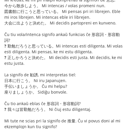
今から散歩しよう。 Mi intencas / volas promeni nun.
図書館に行こうと思っている。 Mi pensas pri iri librejen. Eble
mi iros librejen. Mi intencas eble iri librejen.
大会に出ようと決めた。 Mi decidis partopreni en kunveno.
Ĉu tiu vola/intenca signifo ankaŭ funkcias ĉe 形容詞・形容動
詞?
?
勤勉だろうと思っている。Mi intencas esti diligenta. Mi volas
esti diligenta. Mi pensas, ke mi estu diligenta.
?
正しかろうと決めた。 Mi decidis esti justa. Mi decidis, ke mi
estu justa.
La signifo de 勧誘, mi interpretas tiel:
日本に行こう。 Ni iru Japanujen.
手伝いましょうか。 Ĉu mi helpu?
座りましょうか。 Sidiĝu bonvole.
Ĉu tio ankaŭ eblas ĉe 形容詞・形容動詞?
?
我々は皆勤勉だろう。 Ni ĉiuj estu diligentaj.
Mi tute ne scias pri la signifo de 推量. Ĉu vi povus doni al mi
ekzemplojn kun tiu signifo?