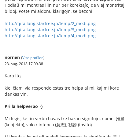
Hodiaŭ mi montras ilin nur per korektaĵoj de viaj montritaj
bildoj. Poste mi aldonu klarigojn, se bezoni.
http://qitailang.starfree.jp/temp/2_modi.png
http://qitailang.starfree.jp/temp/3_modi.png
http://qitailang.starfree.jp/temp/4_modi.png
nornen
(
Vise profilen
)
23. aug. 2018 17.09.38
Kara ito,
kiel ĉiam, via respondo estas tre helpa al mi, kaj mi kore
dankas vin.
Pri la helpverbo う
Mi legis, ke tiu verbo havas tre bazan signifojn, nome: 推量
(konjekto), volo / intenco (意志), 勧誘 (invito).
Mi kredas, ke mi pli malpli komprenas la signifon de 意志: