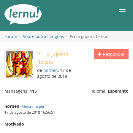
Ir
ao
Men
conteúdo
Fórum
Sobre outras línguas
Pri la japana fleksio
Pri la japana
Responder
fleksio
de
nornen
, 17 de
agosto de 2018
Mensagens:
115
Idioma:
Esperanto
nornen
(
Mostrar o perfil
)
17 de agosto de 2018 16:56:51
Motivado