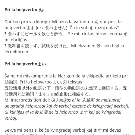
Pri la helpverbo ぬ.
Dankon pro via klarigo. Mi uzos la varianton ん nur post la
helpverbo ます (ekz 食べません). Ĉu la subaj frazoj eblas?
?
食べずにビールを飲むと酔う。 Se mi trinkas biron sen manĝi,
mi ebriiĝas.
?
教科書を読まず、試験を受けた。Mi ekzameniĝis sen legi la
lernolibrojn.
Pri la helpverboまい
Ŝajne mi miskomprenis la klarigon de la vikipedia atrikolo pri
助動詞. Pri la helpverbo まい, ĝi tekstas:
五段活用以外の動詞と下一段型の助動詞の未然形に接続する。五
段活用と助動詞「ます」の終止形に接続する。
Mi interpretis tion tiel:
Ĝi kuniĝas al la 未然形 de malsupraj
unugradaj helpverboj kaj de verboj escepte de kvingradaj [verboj].
Ĝi kuniĝas al la 終止形 de la helpverbo ます kaj de kvingradaj
verboj.
Sekve mi pensis, ke ĉe kvingradaj verboj kaj ます mi devas