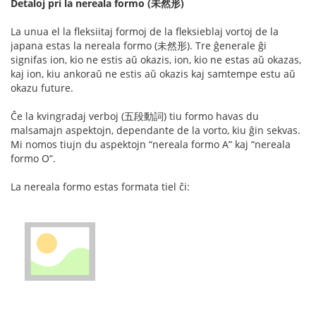
Detaloj pri la nereala formo (未然形)
La unua el la fleksiitaj formoj de la fleksieblaj vortoj de la
japana estas la nereala formo (未然形). Tre ĝenerale ĝi
signifas ion, kio ne estis aŭ okazis, ion, kio ne estas aŭ okazas,
kaj ion, kiu ankoraŭ ne estis aŭ okazis kaj samtempe estu aŭ
okazu future.
Ĉe la kvingradaj verboj (五段動詞) tiu formo havas du
malsamajn aspektojn, dependante de la vorto, kiu ĝin sekvas.
Mi nomos tiujn du aspektojn “nereala formo A” kaj “nereala
formo O”.
La nereala formo estas formata tiel ĉi: