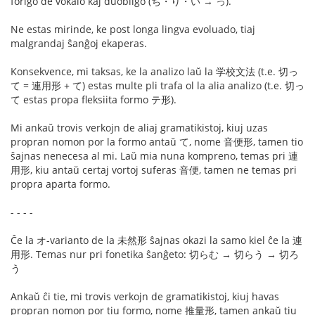
forigo de vokalo kaj duobligo (ち・り・い → っ).
Ne estas mirinde, ke post longa lingva evoluado, tiaj
malgrandaj ŝanĝoj ekaperas.
Konsekvence, mi taksas, ke la analizo laŭ la 学校文法 (t.e. 切っ
て = 連用形 + て) estas multe pli trafa ol la alia analizo (t.e. 切っ
て estas propa fleksiita formo テ形).
Mi ankaŭ trovis verkojn de aliaj gramatikistoj, kiuj uzas
propran nomon por la formo antaŭ て, nome 音便形, tamen tio
ŝajnas nenecesa al mi. Laŭ mia nuna kompreno, temas pri 連
用形, kiu antaŭ certaj vortoj suferas 音便, tamen ne temas pri
propra aparta formo.
- - - -
Ĉe la オ-varianto de la 未然形 ŝajnas okazi la samo kiel ĉe la 連
用形. Temas nur pri fonetika ŝanĝeto: 切らむ → 切らう → 切ろ
う
Ankaŭ ĉi tie, mi trovis verkojn de gramatikistoj, kiuj havas
propran nomon por tiu formo, nome 推量形, tamen ankaŭ tiu