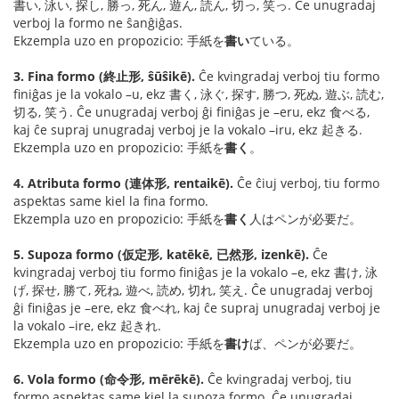
書い, 泳い, 探し, 勝っ, 死ん, 遊ん, 読ん, 切っ, 笑っ. Ĉe unugradaj
verboj la formo ne ŝanĝiĝas.
Ekzempla uzo en propozicio: 手紙を
書い
ている。
3. Fina formo (終止形, ŝūŝikē).
Ĉe kvingradaj verboj tiu formo
finiĝas je la vokalo –u, ekz 書く, 泳ぐ, 探す, 勝つ, 死ぬ, 遊ぶ, 読む,
切る, 笑う. Ĉe unugradaj verboj ĝi finiĝas je –eru, ekz 食べる,
kaj ĉe supraj unugradaj verboj je la vokalo –iru, ekz 起きる.
Ekzempla uzo en propozicio: 手紙を
書く
。
4. Atributa formo (連体形, rentaikē).
Ĉe ĉiuj verboj, tiu formo
aspektas same kiel la fina formo.
Ekzempla uzo en propozicio: 手紙を
書く
人はペンが必要だ。
5. Supoza formo (仮定形, katēkē, 已然形, izenkē).
Ĉe
kvingradaj verboj tiu formo finiĝas je la vokalo –e, ekz 書け, 泳
げ, 探せ, 勝て, 死ね, 遊べ, 読め, 切れ, 笑え. Ĉe unugradaj verboj
ĝi finiĝas je –ere, ekz 食べれ, kaj ĉe supraj unugradaj verboj je
la vokalo –ire, ekz 起きれ.
Ekzempla uzo en propozicio: 手紙を
書け
ば、ペンが必要だ。
6. Vola formo (命令形, mērēkē).
Ĉe kvingradaj verboj, tiu
formo aspektas same kiel la supoza formo. Ĉe unugradaj