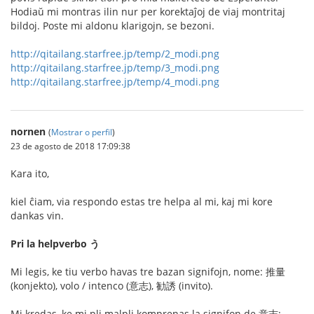
Hodiaŭ mi montras ilin nur per korektaĵoj de viaj montritaj
bildoj. Poste mi aldonu klarigojn, se bezoni.
http://qitailang.starfree.jp/temp/2_modi.png
http://qitailang.starfree.jp/temp/3_modi.png
http://qitailang.starfree.jp/temp/4_modi.png
nornen
(
Mostrar o perfil
)
23 de agosto de 2018 17:09:38
Kara ito,
kiel ĉiam, via respondo estas tre helpa al mi, kaj mi kore
dankas vin.
Pri la helpverbo う
Mi legis, ke tiu verbo havas tre bazan signifojn, nome: 推量
(konjekto), volo / intenco (意志), 勧誘 (invito).
Mi kredas, ke mi pli malpli komprenas la signifon de 意志: