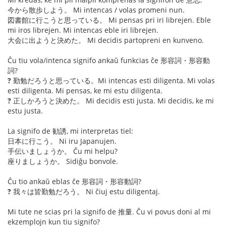
今から散歩しよう。 Mi intencas / volas promeni nun.
図書館に行こうと思っている。 Mi pensas pri iri librejen. Eble
mi iros librejen. Mi intencas eble iri librejen.
大会に出ようと決めた。 Mi decidis partopreni en kunveno.
Ĉu tiu vola/intenca signifo ankaŭ funkcias ĉe 形容詞・形容動
詞?
?
勤勉だろうと思っている。Mi intencas esti diligenta. Mi volas
esti diligenta. Mi pensas, ke mi estu diligenta.
?
正しかろうと決めた。 Mi decidis esti justa. Mi decidis, ke mi
estu justa.
La signifo de 勧誘, mi interpretas tiel:
日本に行こう。 Ni iru Japanujen.
手伝いましょうか。 Ĉu mi helpu?
座りましょうか。 Sidiĝu bonvole.
Ĉu tio ankaŭ eblas ĉe 形容詞・形容動詞?
?
我々は皆勤勉だろう。 Ni ĉiuj estu diligentaj.
Mi tute ne scias pri la signifo de 推量. Ĉu vi povus doni al mi
ekzemplojn kun tiu signifo?