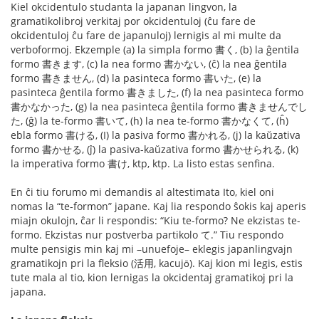
Kiel okcidentulo studanta la japanan lingvon, la
gramatikolibroj verkitaj por okcidentuloj (ĉu fare de
okcidentuloj ĉu fare de japanuloj) lernigis al mi multe da
verboformoj. Ekzemple (a) la simpla formo 書く, (b) la ĝentila
formo 書きます, (c) la nea formo 書かない, (ĉ) la nea ĝentila
formo 書きません, (d) la pasinteca formo 書いた, (e) la
pasinteca ĝentila formo 書きました, (f) la nea pasinteca formo
書かなかった, (g) la nea pasinteca ĝentila formo 書きませんでし
た, (ĝ) la te-formo 書いて, (h) la nea te-formo 書かなくて, (ĥ)
ebla formo 書ける, (I) la pasiva formo 書かれる, (j) la kaŭzativa
formo 書かせる, (ĵ) la pasiva-kaŭzativa formo 書かせられる, (k)
la imperativa formo 書け, ktp, ktp. La listo estas senfina.
En ĉi tiu forumo mi demandis al altestimata Ito, kiel oni
nomas la “te-formon” japane. Kaj lia respondo ŝokis kaj aperis
miajn okulojn, ĉar li respondis: “Kiu te-formo? Ne ekzistas te-
formo. Ekzistas nur postverba partikolo て.” Tiu respondo
multe pensigis min kaj mi –unuefoje– eklegis japanlingvajn
gramatikojn pri la fleksio (活用, kacujо̄). Kaj kion mi legis, estis
tute mala al tio, kion lernigas la okcidentaj gramatikoj pri la
japana.