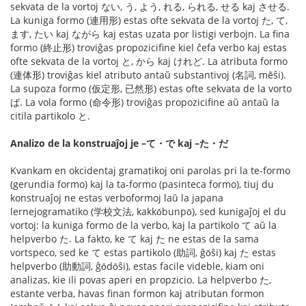
sekvata de la vortoj ない, う, よう, れる, られる, せる kaj させる.
La kuniga formo (連用形) estas ofte sekvata de la vortoj た, て,
ます, たい kaj ながら kaj estas uzata por listigi verbojn. La fina
formo (終止形) troviĝas propozicifine kiel ĉefa verbo kaj estas
ofte sekvata de la vortoj と, から kaj けれど. La atributa formo
(連体形) troviĝas kiel atributo antaŭ substantivoj (名詞, mēŝi).
La supoza formo (仮定形, 已然形) estas ofte sekvata de la vorto
ば. La vola formo (命令形) troviĝas propozicifine aŭ antaŭ la
citila partikolo と.
Analizo de la konstruaĵoj je –て・で kaj –た・だ
Kvankam en okcidentaj gramatikoj oni parolas pri la te-formo
(gerundia formo) kaj la ta-formo (pasinteca formo), tiuj du
konstruaĵoj ne estas verboformoj laŭ la japana
lernejogramatiko (学校文法, kakkо̄bunpо̄), sed kunigaĵoj el du
vortoj: la kuniga formo de la verbo, kaj la partikolo て aŭ la
helpverbo た. La fakto, ke て kaj た ne estas de la sama
vortspeco, sed ke て estas partikolo (助詞, ĝо̄ŝi) kaj た estas
helpverbo (助動詞, ĝо̄dо̄ŝi), estas facile videble, kiam oni
analizas, kie ili povas aperi en propzicio. La helpverbo た,
estante verba, havas finan formon kaj atributan formon