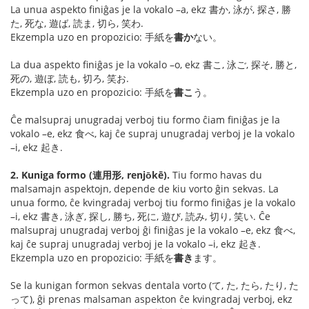
La unua aspekto finiĝas je la vokalo –a, ekz 書か, 泳が, 探さ, 勝
た, 死な, 遊ば, 読ま, 切ら, 笑わ.
Ekzempla uzo en propozicio: 手紙を
書か
ない。
La dua aspekto finiĝas je la vokalo –o, ekz 書こ, 泳ご, 探そ, 勝と,
死の, 遊ぼ, 読も, 切ろ, 笑お.
Ekzempla uzo en propozicio: 手紙を
書こ
う。
Ĉe malsupraj unugradaj verboj tiu formo ĉiam finiĝas je la
vokalo –e, ekz 食べ, kaj ĉe supraj unugradaj verboj je la vokalo
–i, ekz 起き.
2. Kuniga formo (連用形, renjо̄kē).
Tiu formo havas du
malsamajn aspektojn, depende de kiu vorto ĝin sekvas. La
unua formo, ĉe kvingradaj verboj tiu formo finiĝas je la vokalo
–i, ekz 書き, 泳ぎ, 探し, 勝ち, 死に, 遊び, 読み, 切り, 笑い. Ĉe
malsupraj unugradaj verboj ĝi finiĝas je la vokalo –e, ekz 食べ,
kaj ĉe supraj unugradaj verboj je la vokalo –i, ekz 起き.
Ekzempla uzo en propozicio: 手紙を
書き
ます。
Se la kunigan formon sekvas dentala vorto (て, た, たら, たり, た
って), ĝi prenas malsaman aspekton ĉe kvingradaj verboj, ekz