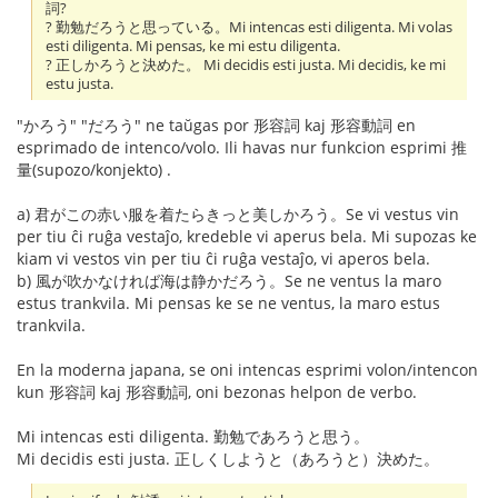
詞?
? 勤勉だろうと思っている。Mi intencas esti diligenta. Mi volas
esti diligenta. Mi pensas, ke mi estu diligenta.
? 正しかろうと決めた。 Mi decidis esti justa. Mi decidis, ke mi
estu justa.
"かろう" "だろう" ne taŭgas por 形容詞 kaj 形容動詞 en
esprimado de intenco/volo. Ili havas nur funkcion esprimi 推
量(supozo/konjekto) .
a) 君がこの赤い服を着たらきっと美しかろう。Se vi vestus vin
per tiu ĉi ruĝa vestaĵo, kredeble vi aperus bela. Mi supozas ke
kiam vi vestos vin per tiu ĉi ruĝa vestaĵo, vi aperos bela.
b) 風が吹かなければ海は静かだろう。Se ne ventus la maro
estus trankvila. Mi pensas ke se ne ventus, la maro estus
trankvila.
En la moderna japana, se oni intencas esprimi volon/intencon
kun 形容詞 kaj 形容動詞, oni bezonas helpon de verbo.
Mi intencas esti diligenta. 勤勉であろうと思う。
Mi decidis esti justa. 正しくしようと（あろうと）決めた。