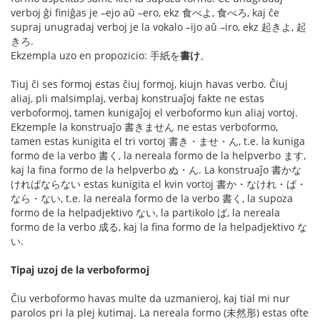
verboj ĝi finiĝas je –ejo aŭ –ero, ekz 食べよ, 食べろ, kaj ĉe
supraj unugradaj verboj je la vokalo –ijo aŭ –iro, ekz 起きよ, 起
きろ.
Ekzempla uzo en propozicio: 手紙を
書け
。
Tiuj ĉi ses formoj estas ĉiuj formoj, kiujn havas verbo. Ĉiuj
aliaj, pli malsimplaj, verbaj konstruaĵoj fakte ne estas
verboformoj, tamen kunigaĵoj el verboformo kun aliaj vortoj.
Ekzemple la konstruaĵo 書きません ne estas verboformo,
tamen estas kunigita el tri vortoj 書き・ませ・ん, t.e. la kuniga
formo de la verbo 書く, la nereala formo de la helpverbo ます,
kaj la fina formo de la helpverbo ぬ・ん. La konstruaĵo 書かな
ければならない estas kunigita el kvin vortoj 書か・なけれ・ば・
なら・ない, t.e. la nereala formo de la verbo 書く, la supoza
formo de la helpadjektivo ない, la partikolo ば, la nereala
formo de la verbo 成る, kaj la fina formo de la helpadjektivo な
い.
Tipaj uzoj de la verboformoj
Ĉiu verboformo havas multe da uzmanieroj, kaj tial mi nur
parolos pri la plej kutimaj. La nereala formo (未然形) estas ofte