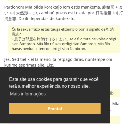
Pardonon! Mia bilda korektaĵo iom estis mankema. 終始形 + ま
い kaj 未然形＋まい ambaŭ povas esti uzata por 打消推量 kaj 打
消意志. Do ili dependas de kunteksto.
Ĉu la sekva frazo estas taŭga ekzemplo por la signifo de 打消
意志?
? 息子は部屋を片付け［る］まい。Mia filo tute ne volas ordigi
sian ĉambron. Mia filo rifuzas ordigi sian ĉambron. Mia filo
havas neniun intencon ordigi sian ĉambron.
Jes. Sed tiel kiel la menciita retpaĝo diras, nuntempe oni
kutime esprimas alie. Ekz.
息子は自分の部屋を片付けるつもりがまったくない。
Este site usa cookies para garantir que você
息子はまったく自分の部屋を片付けようとしない。
terá a melhor experiência no nosso site.
Ĉu vi povus doni al mi ekzemplojn por la signifo de 打消推量?
Mais informações
息子はきっと夜になっても部屋を片付けてはい（る）まい。Mia
Pronto!
filo kredeble ne estus ordiginta la ĉambron ĝis vespero.
(何歳ですか聞いてもいいですか。私は三十九歳です。)