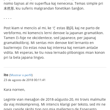
nomo ŝajnas al mi superflua kaj nenecesa. Temas simple pri
未然形, kiu suferis malgrandan fonetikan ŝanĝon.
- - - -
Post kiam vi menciis al mi, ke て estas 助詞, kaj ne parto de
verbformo, mi komencis lerni denove la japanan gramatikon.
Tamen ĉi-foje ne okcidentece, sed japanece, per japanaj
gramatikolibroj. Mi sentas min denove kiel lernanto en
bazlernejo: ĉio estas nova kaj interesa kaj neniam antaŭe
vidita. Mi esperas, ke tiu nova lernado plibonigos mian konon
pri la bela japana lingvo.
ito
(
Mostrar o perfil
)
23 de agosto de 2018 00:11:41
Kara nornen,
Leginte vian mesaĝon de 2018-aŭgusto-20, mi trovis malmulte
da viaj miskomprenoj. Mi intencis klarigi per teksto, sed mi ne
povis rapide skribi tion pro mia mallerteco de Esperanto.