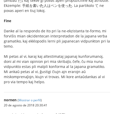
(ambaŭ た), kaj sekve ĝi povas aperi propozicifine kaj atribute.
Ekzemple: 手紙を書い
た
人はペンを使っ
た
. La partikolo て ne
povas aperi en tiuj lokoj.
Fine
Danke al la respondo de Ito pri la ne-ekzistanta te-formo, mi
forviŝis mian okcidentecan interpretadon de la japana verba
gramatiko, kaj ekklopodis lerni pli japanecan vidpunkton pri la
temo.
Mi petas al vi, karaj kaj altestimataj japanaj kunforumanoj,
doni al mi vian opinion pri mia skribaĵo, ĉefe, ĉu mia nuna
vidpunkto estas pli malpli konforma al la japana gramatiko.
Mi ankaŭ petas al vi, ĝustigi ĉiujn ajn erarojn aŭ
miskomprenaĵojn, kiujn vi trovas. Mi kore antaŭdankas al vi
pro via tempo kaj helpo.
nornen
(
Mostrar o perfil
)
20 de agosto de 2018 20:30:41