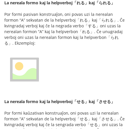
La nereala formo kaj la helpverboj「れる」kaj「られる」
Por formi pasivan konstruaĵon, oni povas uzi la nerealan
formon “A” sekvatan de la helpverboj「れる」kaj「られる」. Ĉe
kvingradaj verboj kaj ĉe la negrada verbo「する」oni uzas la
nerealan formon “A” kaj la helpverbon「れる」. Ĉe unugradaj
verboj oni uzas la nerealan formon kaj la helpverbon「られ
る」. Ekzemploj:
La nereala formo kaj la helpverboj「せる」kaj「させる」
Por formi kaŭzativan konstruaĵon, oni povas uzi la nerealan
formon “A” sekvatan de la helpverboj「せる」kaj「させる」. Ĉe
kvingradaj verboj kaj ĉe la sengrada verbo「せる」oni uzas la