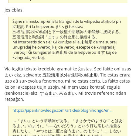
Jes eblas.
Ŝajne mi miskomprenis la klarigon de la vikipedia atrikolo pri
助動詞. Pri la helpverbo まい, ĝi tekstas:
五段活用以外の動詞と下一段型の助動詞の未然形に接続する。
五段活用と助動詞「ます」の終止形に接続する。
Mi interpretis tion tiel: Ĝi kuniĝas al la 未然形 de malsupraj
unugradaj helpverboj kaj de verboj escepte de kvingradaj
[verboj]. Ĝi kuniĝas al la 終止形 de la helpverbo ます kaj de
kvingradaj verboj.
Via legita teksto kredeble gramatike ĝustas. Sed fakte oni uzas
まい ekz. sekvante 五段活用以外の動詞の終止形. Tio estus erara
uzo aŭ sur-evolua fenomeno, mi ne estas certa. La fakto estas
ke oni akceptas tiujn uzojn. Mi mem uzas kontraŭ regule
(senkonscie) ekz. するまい, 来るまい. Mi trovis referencindan
retpaĝon.
https://japanknowledge.com/articles/blognihongo/en...
....「まい」という助動詞がある。「まさかそのようなことはあ
るまい」のように「……ないだろう」という打ち消しの推量を
表したり、「やつとは二度と会うまい」のように「……しない