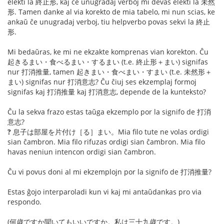
elekti la 終止形, kaj ĉe unugradaj verboj mi devas elekti la 未然
形. Tamen danke al via korekto de mia tabelo, mi nun scias, ke
ankaŭ ĉe unugradaj verboj, tiu helpverbo povas sekvi la 終止
形.
Mi bedaŭras, ke mi ne ekzakte komprenas vian korekton. Ĉu
起きるまい・食べるまい・するまい (t.e. 終止形＋まい) signifas
nur 打消推量, tamen 起きまい・食べまい・すまい (t.e. 未然形＋
まい) signifas nur 打消意志? Ĉu ĉiuj ses ekzemplaj formoj
signifas kaj 打消推量 kaj 打消意志, depende de la kunteksto?
Ĉu la sekva frazo estas taŭga ekzemplo por la signifo de 打消
意志?
?
息子は部屋を片付け［る］まい。Mia filo tute ne volas ordigi
sian ĉambron. Mia filo rifuzas ordigi sian ĉambron. Mia filo
havas neniun intencon ordigi sian ĉambron.
Ĉu vi povus doni al mi ekzemplojn por la signifo de 打消推量?
Estas ĝojo interparoladi kun vi kaj mi antaŭdankas pro via
respondo.
(何歳ですか聞いてもいいですか。私は三十九歳です。)