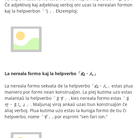
Ĉe adjektivoj kaj adjektivaj verboj oni uzas la nerealan formon
kaj la helpverbon「う」. Ekzemploj:
La nereala formo kaj la helpverbo「ぬ・ん」
La nereala formo sekvata de la helpverbo「ぬ・ん」estas plua
maniero por formi nean konstruaĵon. La plej kutima uzo estas
malantaŭ la helpverbo「ます」, kies nereala formo estas「ま
せ・ましょ」. Maljunaj viroj ankaŭ uzas tiun konstruaĵon ĉe
aliaj verboj. Plua kutima uzo estas la kuniga formo de tiu ĉi
helpverbo, nome「ず」, por esprimi “sen fari ion.”