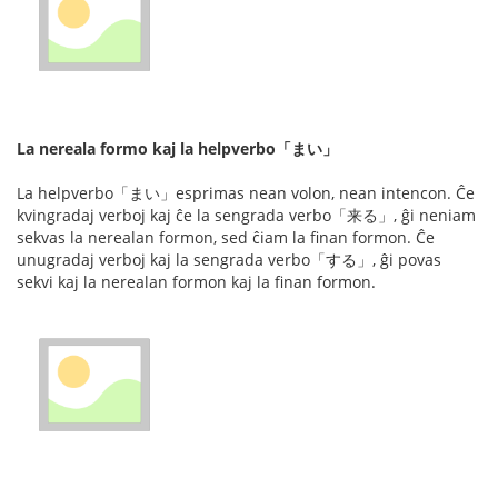
La nereala formo kaj la helpverbo「まい」
La helpverbo「まい」esprimas nean volon, nean intencon. Ĉe
kvingradaj verboj kaj ĉe la sengrada verbo「来る」, ĝi neniam
sekvas la nerealan formon, sed ĉiam la finan formon. Ĉe
unugradaj verboj kaj la sengrada verbo「する」, ĝi povas
sekvi kaj la nerealan formon kaj la finan formon.