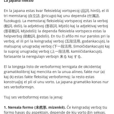
La japana fleksio
En la japana estas kvar fleksieblaj vortspecoj (品詞, hinŝi), el ili
tri memstaraj (自立語, ĝiricugo) kaj unu dependa (付属語,
fuzokugo). La memstaraj fleksieblaj vortspecoj estas la verboj
(動詞, dо̄ŝi), la adjektivoj (形容詞, kējо̄ŝi) kaj la adjektivaj verboj
(形容動詞, kējо̄dо̄ŝi); la dependa fleksiebla vortspeco estas la
helpverboj (助動詞, ĝо̄dо̄ŝi). En tiu ĉi afiŝo mi nur parolos pri la
verboj, el ili pri la kvingradaj verboj (五段活用, godankacujо̄), la
malsupraj unugradaj verboj (下一段活用, ŝimoiĉidankacujо̄) kaj
la supraj unugradaj verboj (上一段活用, kamiiĉidankacujо̄),
forlasante la neregulajn verbojn 来る kaj する.
El la longega listo de verboformoj lernigata de okcidentaj
gramatikolibroj kaj menciita en la unua alineo, fakte nur (a)
kaj (k) estas fakte fleksiitaj verboformoj; la resto estas
konstruaĵoj el pli ol unu vorto. La japana gramatiko konas nur
ses verboformojn.
Tiuj ses verboformoj estas la jenaj:
1. Nereala formo (未然形, mizenkē).
Ĉe kvingradaj verboj tiu
formo havas du aspektojn, depende de kiu vorto ĝin sekvas.