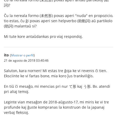
詞)?
Ĉu la nereala formo (未然形) povas aperi "nuda" en propozicio,
tio estas, ĉu ĝi povas aperi sen helpverbo (助動詞) aŭ partikolo
(助詞) malantaŭ si?
Mi tute kore antaŭdankas pro viaj respondoj.
ito
(
Mostrar o perfil
)
21 de agosto de 2018 03:40:46
Saluton, kara nornen! Mi estas tre ĝoja ke vi revenis ĉi tien.
Eksciinte ke vi fartas bone, mia koro ĵus trankviliĝis.
En tiŭ ĉi mesaĝo, mi mencias pri nur て形 kaj う形. Bv. atendi
pri aliaj temoj.
Leginte vian mesaĝon de 2018-aŭgusto-17, mi miris ke vi tre
profunde kaj ĝuste kompranas la konstruon de la japanaj
verbaj fleksioj.