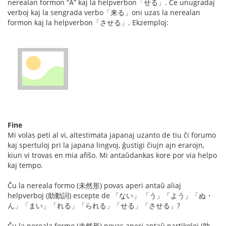
nerealan formon “A” kaj la helpverbon「せる」. Ĉe unugradaj
verboj kaj la sengrada verbo「来る」oni uzas la nerealan
formon kaj la helpverbon「させる」. Ekzemploj:
Fine
Mi volas peti al vi, altestimata japanaj uzanto de tiu ĉi forumo
kaj spertuloj pri la japana lingvoj, ĝustigi ĉiujn ajn erarojn,
kiun vi trovas en mia afiŝo. Mi antaŭdankas kore por via helpo
kaj tempo.
Ĉu la nereala formo (未然形) povas aperi antaŭ aliaj
helpverboj (助動詞) escepte de 「ない」 「う」「よう」「ぬ・
ん」「まい」「れる」「られる」「せる」「させる」?
Ĉu la nereala formo (未然形) povas aperi antaŭ partikoloj (助