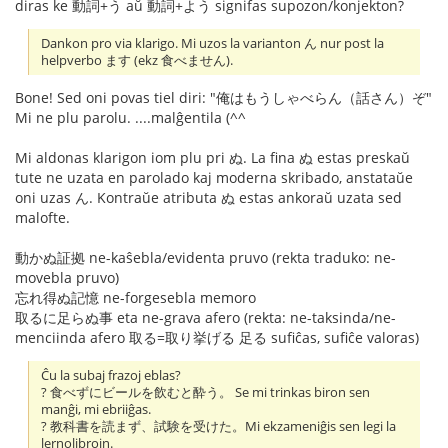
diras ke 動詞+う aŭ 動詞+よう signifas supozon/konjekton?
Dankon pro via klarigo. Mi uzos la varianton ん nur post la
helpverbo ます (ekz 食べません).
Bone! Sed oni povas tiel diri: "俺はもうしゃべらん（話さん）ぞ"
Mi ne plu parolu. ....malĝentila (^^
Mi aldonas klarigon iom plu pri ぬ. La fina ぬ estas preskaŭ
tute ne uzata en parolado kaj moderna skribado, anstataŭe
oni uzas ん. Kontraŭe atributa ぬ estas ankoraŭ uzata sed
malofte.
動かぬ証拠 ne-kaŝebla/evidenta pruvo (rekta traduko: ne-
movebla pruvo)
忘れ得ぬ記憶 ne-forgesebla memoro
取るに足らぬ事 eta ne-grava afero (rekta: ne-taksinda/ne-
menciinda afero 取る=取り挙げる 足る sufiĉas, sufiĉe valoras)
Ĉu la subaj frazoj eblas?
? 食べずにビールを飲むと酔う。 Se mi trinkas biron sen
manĝi, mi ebriiĝas.
? 教科書を読まず、試験を受けた。Mi ekzameniĝis sen legi la
lernolibrojn.