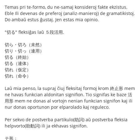
Temas pri te-formo, du ne-samaj konsideroj fakte ekzistus.
Eble Ili devenas de preferoj (analiz-manieroj) de gramatikistoj.
Do ambaŭ estus ĝustaj. Jen estas mia opinio.
"切る" fleksiĝas laŭ ５段活用.
切ら・切ろ（未然）
切り・切っ（連用）
切る（終始）
切る（連体）
切れ（仮定）
切れ（命令）
Laŭ mia penso, la supraj ĉiuj fleksitaj formoj krom 終止形 mem
ne havas funkcian aldonitan signifion. Tio signifas ke baze 活
用形 mem ne donas al vortojn nenian funkcian signifon kaj ili
nur donas oportunon por elparolado kaj reguleco.
Per sekvo de postverba partikulo(助詞) aŭ postverba fleksia
helpvorto(助動詞) ili ja ekhavas signifon.
テ形：