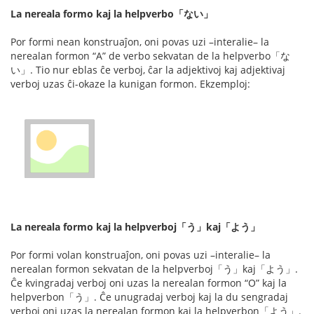
La nereala formo kaj la helpverbo「ない」
Por formi nean konstruaĵon, oni povas uzi –interalie– la
nerealan formon “A” de verbo sekvatan de la helpverbo「な
い」. Tio nur eblas ĉe verboj, ĉar la adjektivoj kaj adjektivaj
verboj uzas ĉi-okaze la kunigan formon. Ekzemploj:
La nereala formo kaj la helpverboj「う」kaj「よう」
Por formi volan konstruaĵon, oni povas uzi –interalie– la
nerealan formon sekvatan de la helpverboj「う」kaj「よう」.
Ĉe kvingradaj verboj oni uzas la nerealan formon “O” kaj la
helpverbon「う」. Ĉe unugradaj verboj kaj la du sengradaj
verboj oni uzas la nerealan formon kaj la helpverbon「よう」.