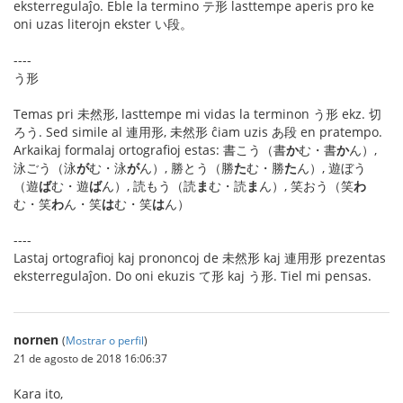
eksterregulaĵo. Eble la termino テ形 lasttempe aperis pro ke
oni uzas literojn ekster い段。
----
う形
Temas pri 未然形, lasttempe mi vidas la terminon う形 ekz. 切
ろう. Sed simile al 連用形, 未然形 ĉiam uzis あ段 en pratempo.
Arkaikaj formalaj ortografioj estas: 書こう（書
か
む・書
か
ん）,
泳ごう（泳
が
む・泳
が
ん）, 勝とう（勝
た
む・勝
た
ん）, 遊ぼう
（遊
ば
む・遊
ば
ん）, 読もう（読
ま
む・読
ま
ん）, 笑おう（笑
わ
む・笑
わ
ん・笑
は
む・笑
は
ん）
----
Lastaj ortografioj kaj prononcoj de 未然形 kaj 連用形 prezentas
eksterregulaĵon. Do oni ekuzis て形 kaj う形. Tiel mi pensas.
nornen
(
Mostrar o perfil
)
21 de agosto de 2018 16:06:37
Kara ito,