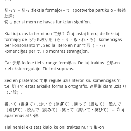
切って = 切っ (fleksia formaĵo) + て（postverba partikulo = 接続
助詞）
切っ per si mem ne havas funkcian signifon.
Kial iuj uzas la terminon て形？ Ĉiuj lastaj literoj de fleksiaj
formaĵoj de ら行５段活用（ら・り・る・れ・ろ） komenciĝas
per konsonanto 'r' . Sed la litero en nur て形（ = っ）
komenciĝas per 't'. Tio montras strangaĵon.
Ĉar テ形 fojfoje tiel strange formiĝas. Do iuj traktas て形-on
kiel eksterregulaĵo. Tiel mi supozas.
Sed en pratempo て形 regule uzis literon kiu komenciĝas 'r',
t.e. 切りて estas arkaika formala ortografio. 連用形 ĉiam uzis り
（い段）.
書いて（書
き
て）, 泳いで（泳
ぎ
て）, 勝って（勝
ち
て）, 遊んで
（遊
び
て）, 読んで（読
み
て）, 笑って（笑
い
て・笑
ひ
て） ... Ĉiuj
apartenas al い段.
Tial neniel ekzistas kialo, ke oni traktas nur て形-on