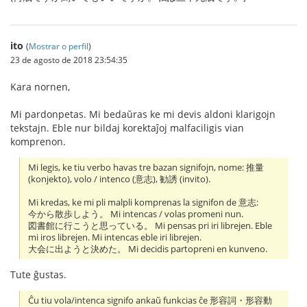
ito
(
Mostrar o perfil
)
23 de agosto de 2018 23:54:35
Kara nornen,
Mi pardonpetas. Mi bedaŭras ke mi devis aldoni klarigojn
tekstajn. Eble nur bildaj korektaĵoj malfaciligis vian
komprenon.
Mi legis, ke tiu verbo havas tre bazan signifojn, nome: 推量
(konjekto), volo / intenco (意志), 勧誘 (invito).
Mi kredas, ke mi pli malpli komprenas la signifon de 意志:
今から散歩しよう。 Mi intencas / volas promeni nun.
図書館に行こうと思っている。 Mi pensas pri iri librejen. Eble
mi iros librejen. Mi intencas eble iri librejen.
大会に出ようと決めた。 Mi decidis partopreni en kunveno.
Tute ĝustas.
Ĉu tiu vola/intenca signifo ankaŭ funkcias ĉe 形容詞・形容動