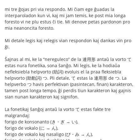
mi tre ĝojas pri via respondo. Mi ĉiam ege ĝuadas la
interparoladon kun vi, kaj mi jam temis, ke post mia longa
foresto vi ne plu estus ĉi tie. Mi denove petas pardonon pro
mia neanoncita foresto.
Mi detale legis kaj relegis vian respondon kaj dankas vin pro
ĝi.
Ŝajnas al mi, ke la “nereguleco” de la 連用形 antaŭ la vorto て
estas nura fonetika, sona ŝanĝo. Mi legis, ke la hodiaŭa
nefleksiebla helpvorto (助詞) evoluis el la praa fleksiebla
helpvorto (助動詞) つ. Pli detale, て estas la 連用形 de つ. La
helpverbo つ havis perfektivan (pasintecan, finan) karakteron,
tamen post longa tempo, ĝi perdis tiun karakteron kaj gajnis
sian nunan karakteron kaj signifon.
La fonetikaj ŝanĝoj antaŭ la vorto て estas fakte tre
malgrandaj:
forigo de konsonanto (き・ぎ → い),
forigo de vokalo (に → ん),
forigo de vokalo kaj nasaligo (び・み → ん),