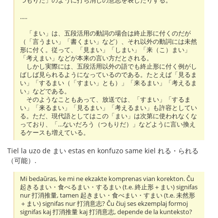
つもりだ」のように打ち消しの意志を表したりする。
.....
「まい」は、五段活用の動詞の場合は終止形に付くのだが
（「言うまい」「書くまい」など）、それ以外の動詞には未然
形に付く。従って、「見まい」「しまい」「来（こ）まい」
「考えまい」などが本来の言い方だとされる。
しかし実際には、五段活用以外の語でも終止形に付く例がし
ばしば見られるようになっているのである。たとえば「見るま
い」「するまい（「すまい」とも）」「来るまい」「考えるま
い」などである。
そのようなこともあって、放送では、「すまい」「するま
い」「来るまい」「見るまい」「考えるまい」も許容としてい
る。ただ、現代語としてはこの「まい」は次第に使われなくな
っており、「…ないだろう（つもりだ）」などように言い換え
るケースも増えている。
Tiel la uzo de まい estas en konfuzo same kiel れる・られる
（可能）.
Mi bedaŭras, ke mi ne ekzakte komprenas vian korekton. Ĉu
起きるまい・食べるまい・するまい (t.e. 終止形＋まい) signifas
nur 打消推量, tamen 起きまい・食べまい・すまい (t.e. 未然形
＋まい) signifas nur 打消意志? Ĉu ĉiuj ses ekzemplaj formoj
signifas kaj 打消推量 kaj 打消意志, depende de la kunteksto?