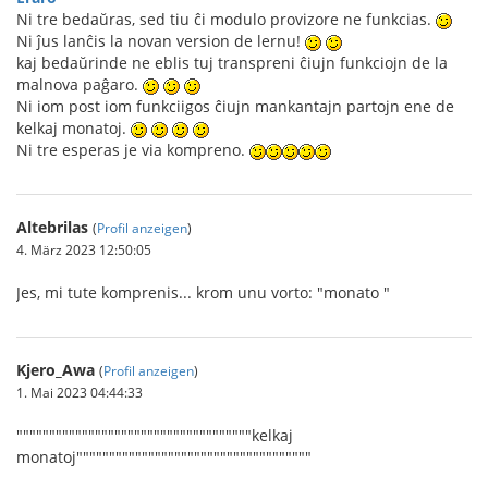
Ni tre bedaŭras, sed tiu ĉi modulo provizore ne funkcias.
Ni ĵus lanĉis la novan version de lernu!
kaj bedaŭrinde ne eblis tuj transpreni ĉiujn funkciojn de la
malnova paĝaro.
Ni iom post iom funkciigos ĉiujn mankantajn partojn ene de
kelkaj monatoj.
Ni tre esperas je via kompreno.
Altebrilas
(
Profil anzeigen
)
4. März 2023 12:50:05
Jes, mi tute komprenis... krom unu vorto: "monato "
Kjero_Awa
(
Profil anzeigen
)
1. Mai 2023 04:44:33
""""""""""""""""""""""""""""""""""""kelkaj
monatoj""""""""""""""""""""""""""""""""""""