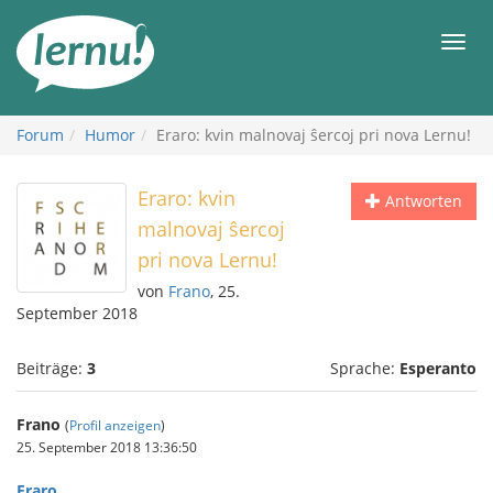
Zum
Inhalt
Men
Forum
Humor
Eraro: kvin malnovaj ŝercoj pri nova Lernu!
Eraro: kvin
Antworten
malnovaj ŝercoj
pri nova Lernu!
von
Frano
, 25.
September 2018
Beiträge:
3
Sprache:
Esperanto
Frano
(
Profil anzeigen
)
25. September 2018 13:36:50
Eraro