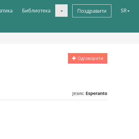
атика
Библиотека
SR
Поздравити
Одговорити
Језик:
Esperanto