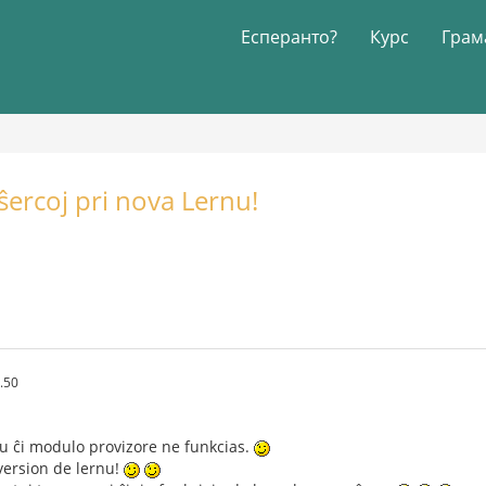
Есперанто?
Курс
Грам
ŝercoj pri nova Lernu!
.50
iu ĉi modulo provizore ne funkcias.
 version de lernu!