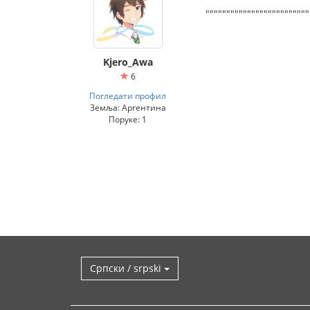
""""""""""""""""""""""""
Kjero_Awa
6
Погледати профил
Земља: Аргентина
Поруке: 1
Српски / srpski