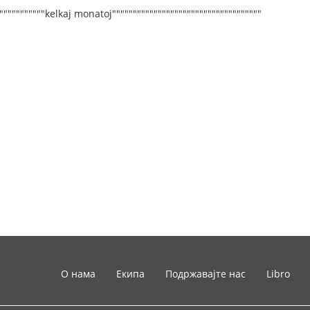
""""""""""""kelkaj monatoj""""""""""""""""""""""""""""""""""""
О нама
Екипа
Подржавајте нас
Libro