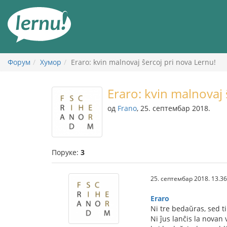
У
садржају
Форум
Хумор
Eraro: kvin malnovaj ŝercoj pri nova Lernu!
Eraro: kvin malnovaj 
од
Frano
, 25. септембар 2018.
Поруке:
3
25. септембар 2018. 13.36
Eraro
Ni tre bedaŭras, sed t
Ni ĵus lanĉis la novan