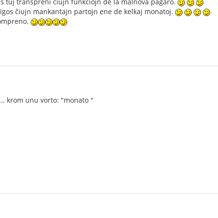
s tuj transpreni ĉiujn funkciojn de la malnova paĝaro.
iigos ĉiujn mankantajn partojn ene de kelkaj monatoj.
 kompreno.
... krom unu vorto: "monato "