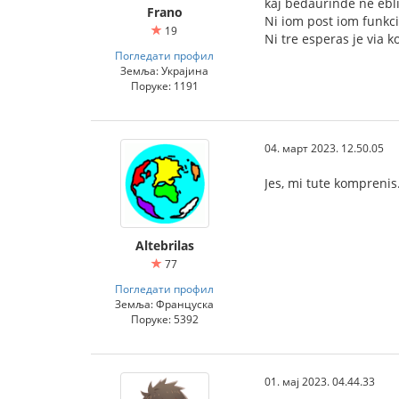
kaj bedaŭrinde ne ebli
Frano
Ni iom post iom funkc
19
Ni tre esperas je via
Погледати профил
Земља: Украјина
Поруке: 1191
04. март 2023. 12.50.05
Jes, mi tute komprenis
Altebrilas
77
Погледати профил
Земља: Француска
Поруке: 5392
01. мај 2023. 04.44.33