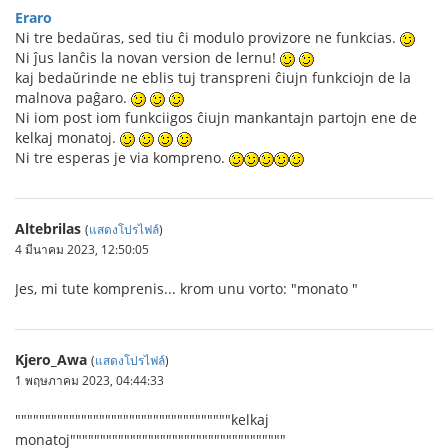
Eraro
Ni tre bedaŭras, sed tiu ĉi modulo provizore ne funkcias.
Ni ĵus lanĉis la novan version de lernu!
kaj bedaŭrinde ne eblis tuj transpreni ĉiujn funkciojn de la
malnova paĝaro.
Ni iom post iom funkciigos ĉiujn mankantajn partojn ene de
kelkaj monatoj.
Ni tre esperas je via kompreno.
Altebrilas
(
แสดงโปรไฟล์
)
4 มีนาคม 2023, 12:50:05
Jes, mi tute komprenis... krom unu vorto: "monato "
Kjero_Awa
(
แสดงโปรไฟล์
)
1 พฤษภาคม 2023, 04:44:33
""""""""""""""""""""""""""""""""""""kelkaj
monatoj""""""""""""""""""""""""""""""""""""