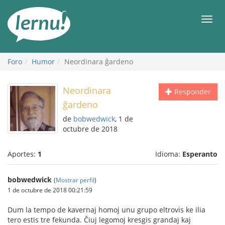
Contenido
Men
Foro
Humor
Neordinara ĝardeno
Neordinara
Responder
ĝardeno
de
bobwedwick
, 1 de
octubre de 2018
Aportes:
1
Idioma:
Esperanto
bobwedwick
(
Mostrar perfil
)
1 de octubre de 2018 00:21:59
Dum la tempo de kavernaj homoj unu grupo eltrovis ke ilia
tero estis tre fekunda. Ĉiuj legomoj kresgis grandaj kaj