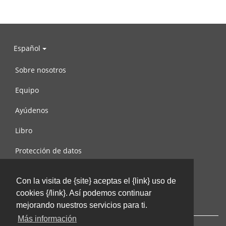
Español
Sobre nosotros
Equipo
Ayúdenos
Libro
Protección de datos
Condiciones de uso
Con la visita de {site} aceptas el {link} uso de
Contáctenos
cookies {/link}. Así podemos continuar
mejorando nuestros servicios para ti.
Más información