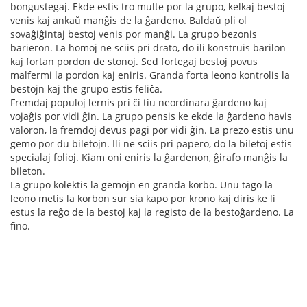
bongustegaj. Ekde estis tro multe por la grupo, kelkaj bestoj
venis kaj ankaŭ manĝis de la ĝardeno. Baldaŭ pli ol
sovaĝiĝintaj bestoj venis por manĝi. La grupo bezonis
barieron. La homoj ne sciis pri drato, do ili konstruis barilon
kaj fortan pordon de stonoj. Sed fortegaj bestoj povus
malfermi la pordon kaj eniris. Granda forta leono kontrolis la
bestojn kaj the grupo estis feliĉa.
Fremdaj populoj lernis pri ĉi tiu neordinara ĝardeno kaj
vojaĝis por vidi ĝin. La grupo pensis ke ekde la ĝardeno havis
valoron, la fremdoj devus pagi por vidi ĝin. La prezo estis unu
gemo por du biletojn. Ili ne sciis pri papero, do la biletoj estis
specialaj folioj. Kiam oni eniris la ĝardenon, ĝirafo manĝis la
bileton.
La grupo kolektis la gemojn en granda korbo. Unu tago la
leono metis la korbon sur sia kapo por krono kaj diris ke li
estus la reĝo de la bestoj kaj la registo de la bestoĝardeno. La
fino.