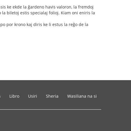
nsis ke ekde la ĝardeno havis valoron, la fremdoj
a biletoj estis specialaj folioj. Kiam oni eniris la
 por krono kaj diris ke li estus la reĝo de la
a
Libro
Usiri
Sheria
Wasiliana na si