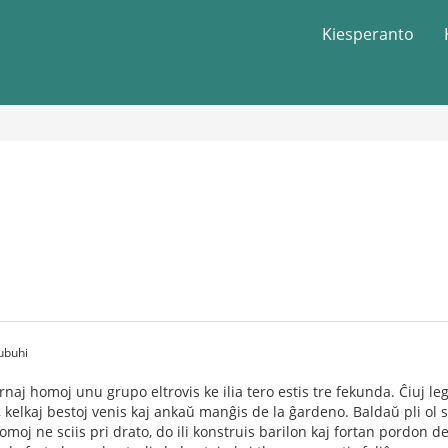
Kiesperanto
ubuhi
aj homoj unu grupo eltrovis ke ilia tero estis tre fekunda. Ĉiuj le
, kelkaj bestoj venis kaj ankaŭ manĝis de la ĝardeno. Baldaŭ pli ol 
moj ne sciis pri drato, do ili konstruis barilon kaj fortan pordon d