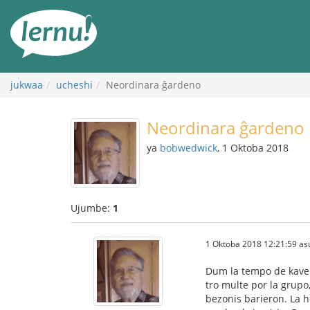
Kwa
maudhui
jukwaa
ucheshi
Neordinara ĝardeno
Neordinara ĝardeno
ya
bobwedwick
, 1 Oktoba 2018
Ujumbe:
1
1 Oktoba 2018 12:21:59 as
Dum la tempo de kavern
tro multe por la grupo
bezonis barieron. La ho