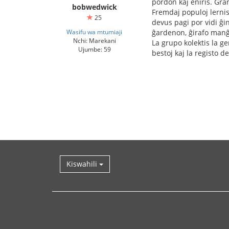
pordon kaj eniris. Gran
bobwedwick
Fremdaj populoj lernis
25
devus pagi por vidi ĝin.
Wasifu wa mtumiaji
ĝardenon, ĝirafo manĝi
Nchi: Marekani
La grupo kolektis la g
Ujumbe: 59
bestoj kaj la registo d
Kiswahili