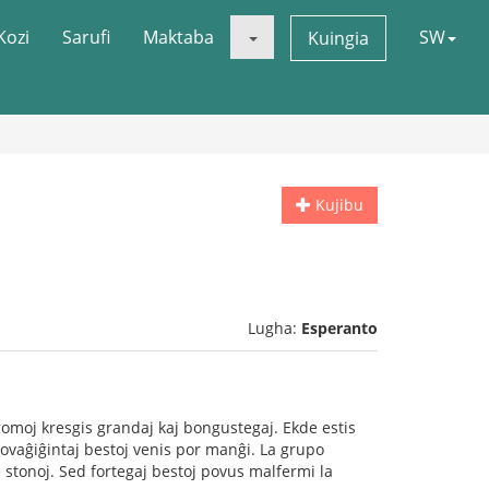
Kozi
Sarufi
Maktaba
SW
Kuingia
Kujibu
Lugha:
Esperanto
gomoj kresgis grandaj kaj bongustegaj. Ekde estis
sovaĝiĝintaj bestoj venis por manĝi. La grupo
e stonoj. Sed fortegaj bestoj povus malfermi la