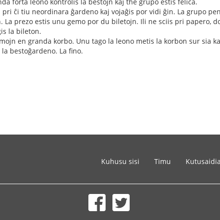
da forta leono kontrolis la bestojn kaj the grupo estis feliĉa.
 pri ĉi tiu neordinara ĝardeno kaj vojaĝis por vidi ĝin. La grupo pe
 La prezo estis unu gemo por du biletojn. Ili ne sciis pri papero, do l
s la bileton.
emojn en granda korbo. Unu tago la leono metis la korbon sur sia kapo
e la bestoĝardeno. La fino.
Kuhusu sisi
Timu
Kutusaidi