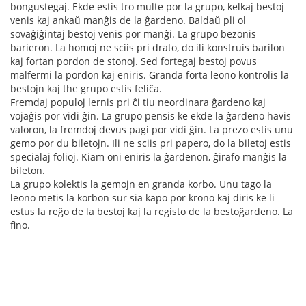
bongustegaj. Ekde estis tro multe por la grupo, kelkaj bestoj
venis kaj ankaŭ manĝis de la ĝardeno. Baldaŭ pli ol
sovaĝiĝintaj bestoj venis por manĝi. La grupo bezonis
barieron. La homoj ne sciis pri drato, do ili konstruis barilon
kaj fortan pordon de stonoj. Sed fortegaj bestoj povus
malfermi la pordon kaj eniris. Granda forta leono kontrolis la
bestojn kaj the grupo estis feliĉa.
Fremdaj populoj lernis pri ĉi tiu neordinara ĝardeno kaj
vojaĝis por vidi ĝin. La grupo pensis ke ekde la ĝardeno havis
valoron, la fremdoj devus pagi por vidi ĝin. La prezo estis unu
gemo por du biletojn. Ili ne sciis pri papero, do la biletoj estis
specialaj folioj. Kiam oni eniris la ĝardenon, ĝirafo manĝis la
bileton.
La grupo kolektis la gemojn en granda korbo. Unu tago la
leono metis la korbon sur sia kapo por krono kaj diris ke li
estus la reĝo de la bestoj kaj la registo de la bestoĝardeno. La
fino.