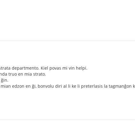
 strata departmento. Kiel povas mi vin helpi.
unda truo en mia strato.
 ĝin.
s mian edzon en ĝi, bonvolu diri al li ke li preterlasis la tagmanĝo