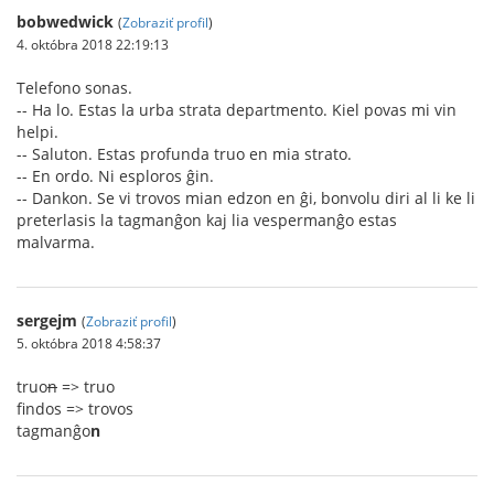
bobwedwick
(
Zobraziť profil
)
4. októbra 2018 22:19:13
Telefono sonas.
-- Ha lo. Estas la urba strata departmento. Kiel povas mi vin
helpi.
-- Saluton. Estas profunda truo en mia strato.
-- En ordo. Ni esploros ĝin.
-- Dankon. Se vi trovos mian edzon en ĝi, bonvolu diri al li ke li
preterlasis la tagmanĝon kaj lia vespermanĝo estas
malvarma.
sergejm
(
Zobraziť profil
)
5. októbra 2018 4:58:37
truo
n
=> truo
findos => trovos
tagmanĝo
n