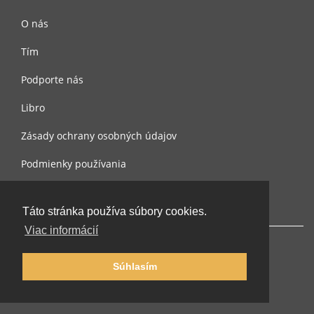
O nás
Tím
Podporte nás
Libro
Zásady ochrany osobných údajov
Podmienky používania
Spojte sa s nami
Táto stránka používa súbory cookies.
Viac informácií
Súhlasím
© 2002-2026 lernu.net |
Impressum