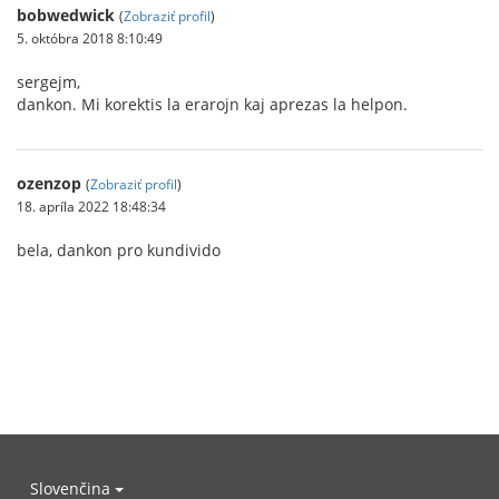
bobwedwick
(
Zobraziť profil
)
5. októbra 2018 8:10:49
sergejm,
dankon. Mi korektis la erarojn kaj aprezas la helpon.
ozenzop
(
Zobraziť profil
)
18. apríla 2022 18:48:34
bela, dankon pro kundivido
Slovenčina