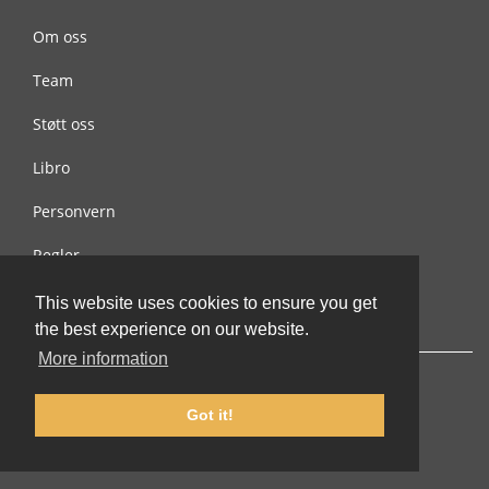
Om oss
Team
Støtt oss
Libro
Personvern
Regler
Kontakt oss
This website uses cookies to ensure you get
the best experience on our website.
More information
Got it!
© 2002-2026 lernu.net |
Impressum