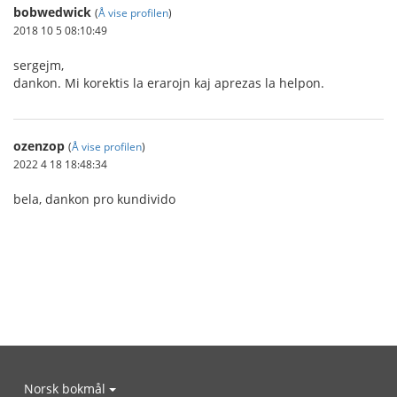
bobwedwick
(
Å vise profilen
)
2018 10 5 08:10:49
sergejm,
dankon. Mi korektis la erarojn kaj aprezas la helpon.
ozenzop
(
Å vise profilen
)
2022 4 18 18:48:34
bela, dankon pro kundivido
Norsk bokmål