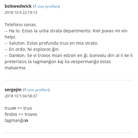
bobwedwick
(
Å vise profilen
)
2018 10 4 22:19:13
Telefono sonas.
-- Ha lo. Estas la urba strata departmento. Kiel povas mi vin
helpi.
-- Saluton. Estas profunda truo en mia strato.
-- En ordo. Ni esploros ĝin.
-- Dankon. Se vi trovos mian edzon en ĝi, bonvolu diri al li ke li
preterlasis la tagmanĝon kaj lia vespermanĝo estas
malvarma.
sergejm
(
Å vise profilen
)
2018 10 5 04:58:37
truo
n
=> truo
findos => trovos
tagmanĝo
n