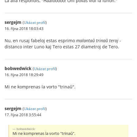
La alia respondis, "Haalooooo! Oni povas vidi la lunon."
sergejm
(
Ukázat profil
)
16. října 2018 18:03:43
Nu, en rusaj fabeloj estas esprimo
malantaŭ trinaŭ teroj
-
distanco inter Luno kaj Tero estas 27 diametroj de Tero.
bobwedwick
(
Ukázat profil
)
16. října 2018 18:29:49
Mi ne komprenas la vorto "trinaŭ".
sergejm
(
Ukázat profil
)
17. října 2018 3:55:44
bobwedwick:
Mi ne komprenas la vorto "trinaŭ".