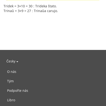
Tridek = 3×10 = 30 : Trideka ŝtato.
Trinaŭ = 3×9 = 27 : Trinaŭa carujo.
Česky
O nás
Tým
Podpořte nás
Libro