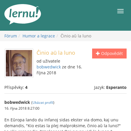
Přejít
k
Men
obsahu
Fórum
Humor a legrace
Ĉinio aŭ la luno
Ĉinio aŭ la luno
Odpovědět
od uživatele
bobwedwick
ze dne 16.
října 2018
Příspěvky:
4
Jazyk:
Esperanto
bobwedwick
(
Ukázat profil
)
16. října 2018 8:27:00
En Eŭropa lando du infanoj sidas ekster via domo, kaj unu
demandis, "Kio estas la plej malproksime, ĉinio aŭ la luno?"