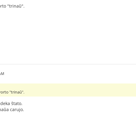
to "trinaŭ".
 AM
orto "trinaŭ".
ideka ŝtato.
inaŭa carujo.