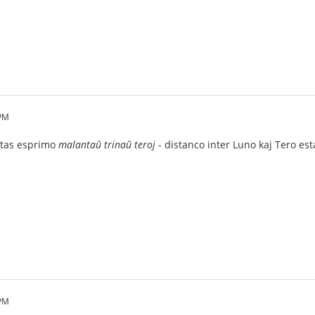
 PM
estas esprimo
malantaŭ trinaŭ teroj
- distanco inter Luno kaj Tero est
 PM