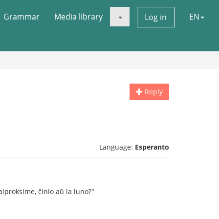
Grammar
Media library
EN
Log in
Reply
Language:
Esperanto
lproksime, ĉinio aŭ la luno?"