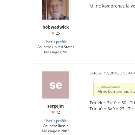
Mi ne komprenas la vor
bobwedwick
25
User's profile
Country: United States
Messages: 59
October 17, 2018, 3:55:44
bobwedwick:
Mi ne komprenas la v
Tridek = 3×10 = 30 : Tr
sergejm
Trinaŭ = 3×9 = 27 : Tr
42
User's profile
Country: Russia
Messages: 2863