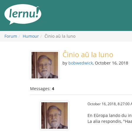
Skip
to
the
content
Forum
Humour
Ĉinio aŭ la luno
Ĉinio aŭ la luno
by
bobwedwick
, October 16, 2018
Messages:
4
October 16, 2018, 8:27:00
En Eŭropa lando du inf
La alia respondis, "Ha