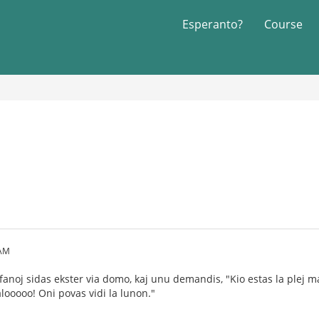
Esperanto?
Course
 AM
anoj sidas ekster via domo, kaj unu demandis, "Kio estas la plej ma
alooooo! Oni povas vidi la lunon."