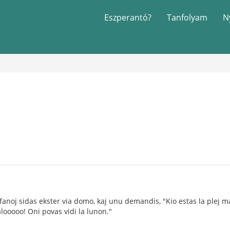
Eszperantó?
Tanfolyam
N
anoj sidas ekster via domo, kaj unu demandis, "Kio estas la plej ma
alooooo! Oni povas vidi la lunon."