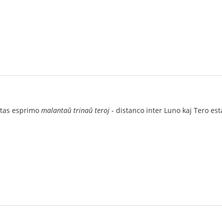
estas esprimo
malantaŭ trinaŭ teroj
- distanco inter Luno kaj Tero est