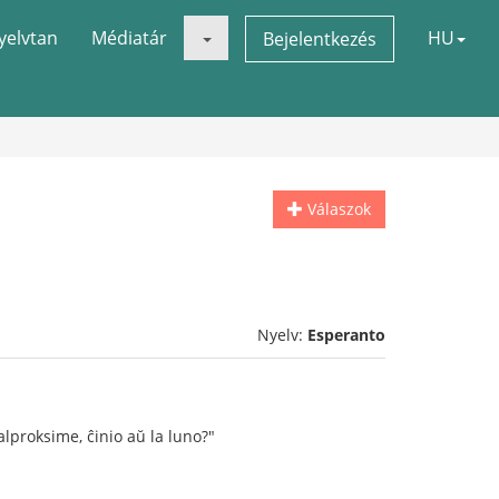
yelvtan
Médiatár
HU
Bejelentkezés
Válaszok
Nyelv:
Esperanto
lproksime, ĉinio aŭ la luno?"