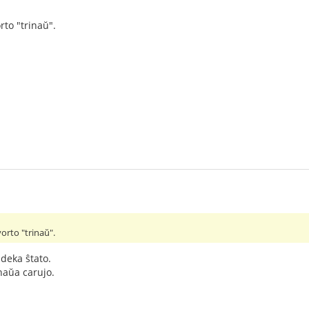
to "trinaŭ".
orto "trinaŭ".
ideka ŝtato.
inaŭa carujo.