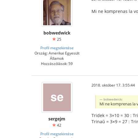
Mi ne komprenas la vor
bobwedwick
25
Profil megtekintése
Ország: Amerikai Egyesült
Államok
Hozzászólások: 59
2018. október 17. 3:55:44
bobwedwick:
Mi ne komprenas la v
Tridek = 3×10 = 30 : Tr
sergejm
Trinaŭ = 3×9 = 27 : Tr
42
Profil megtekintése