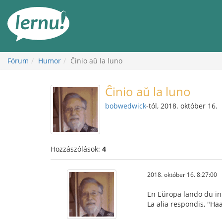
Tartalom
Fórum
Humor
Ĉinio aŭ la luno
Ĉinio aŭ la luno
bobwedwick
-tól, 2018. október 16.
Hozzászólások:
4
2018. október 16. 8:27:00
En Eŭropa lando du inf
La alia respondis, "Ha